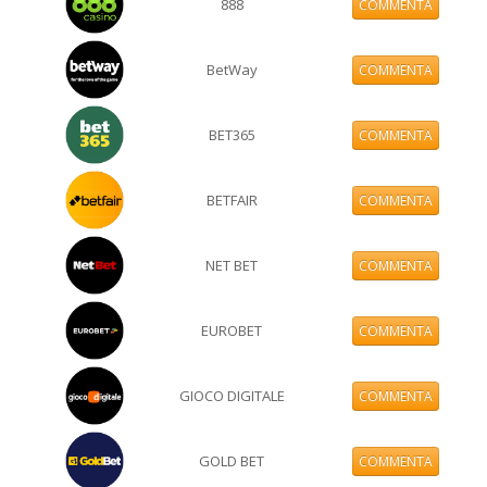
888
COMMENTA
BetWay
COMMENTA
BET365
COMMENTA
BETFAIR
COMMENTA
NET BET
COMMENTA
EUROBET
COMMENTA
GIOCO DIGITALE
COMMENTA
GOLD BET
COMMENTA