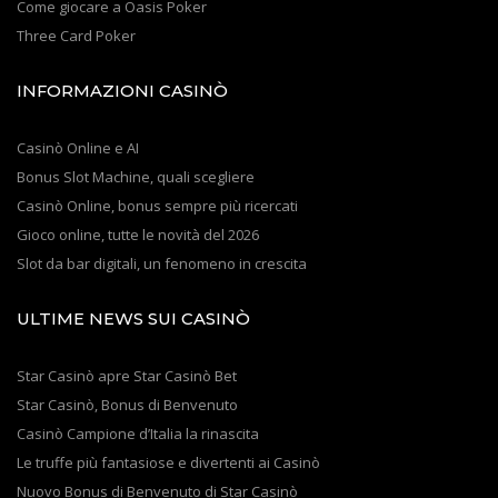
Come giocare a Oasis Poker
Three Card Poker
INFORMAZIONI CASINÒ
Casinò Online e AI
Bonus Slot Machine, quali scegliere
Casinò Online, bonus sempre più ricercati
Gioco online, tutte le novità del 2026
Slot da bar digitali, un fenomeno in crescita
ULTIME NEWS SUI CASINÒ
Star Casinò apre Star Casinò Bet
Star Casinò, Bonus di Benvenuto
Casinò Campione d’Italia la rinascita
Le truffe più fantasiose e divertenti ai Casinò
Nuovo Bonus di Benvenuto di Star Casinò