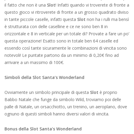
il fatto che non è una
Slot
! Infatti quando vi troverete di fronte a
questo gioco vi ritroverete di fronte a un grosso quadrato diviso
in tante piccole caselle, infatti questa
Slot
non ha i rulli ma bensì
è strutturata con delle caselline e ce ne sono ben 8 in
orizzontale e 8 in verticale per un totale di? Provate a fare un po’
questa operazione! Esatto sono in totale ben 64 caselle ed
essendo così tante sicuramente le combinazioni di vincita sono
notevoli! Le puntate partono da un minimo di 0,20€ fino ad
arrivare a un massimo di 100€.
Simboli della Slot Santa’s Wonderland
Ovviamente un simbolo principale di questa
Slot
è proprio
Babbo Natale che funge da simbolo Wild, troviamo poi delle
palle di Natale, un orsacchiotto, un trenino, un aeroplano, dove
ognuno di questi simboli hanno diversi valori di vincita.
Bonus della Slot Santa’s Wonderland