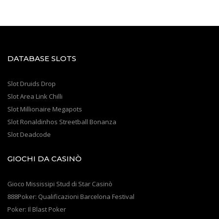
DATABASE SLOTS
Slot Druids Drop
Slot Area Link Chilli
Slot Millionaire Megapots
Slot Ronaldinhos Streetball Bonanza
Slot Deadcode
GIOCHI DA CASINÒ
Gioco Mississipi Stud di Star Casinò
888Poker: Qualificazioni Barcelona Festival
Poker: Il Blast Poker