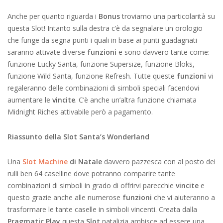
Anche per quanto riguarda i
Bonus
troviamo una particolarità su
questa Slot! Intanto sulla destra c’è da segnalare un orologio
che funge da segna punti i quali in base ai punti guadagnati
saranno attivate diverse
funzioni
e sono davvero tante come:
funzione Lucky Santa, funzione Supersize, funzione Bloks,
funzione Wild Santa, funzione Refresh. Tutte queste
funzioni
vi
regaleranno delle combinazioni di simboli speciali facendovi
aumentare le
vincite
. C’è anche un’altra funzione chiamata
Midnight Riches attivabile però a pagamento.
Riassunto della Slot Santa’s Wonderland
Una
Slot Machine
di Natale
davvero pazzesca con al posto dei
rulli ben 64 caselline dove potranno comparire tante
combinazioni di simboli in grado di offrirvi parecchie
vincite
e
questo grazie anche alle numerose
funzioni
che vi aiuteranno a
trasformare le tante caselle in simboli vincenti. Creata dalla
Pragmatic Play
questa
Slot
natalizia ambisce ad essere una