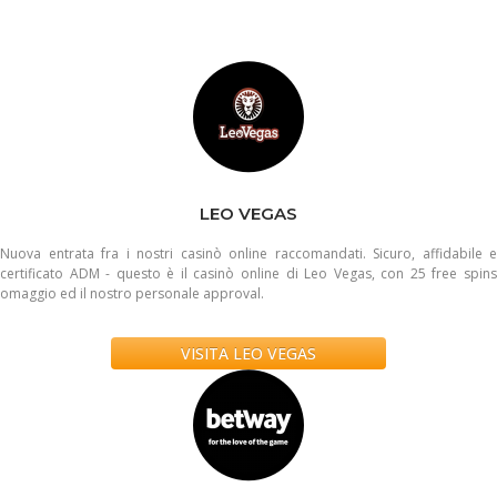
LEO VEGAS
Nuova entrata fra i nostri casinò online raccomandati. Sicuro, affidabile e
certificato ADM - questo è il casinò online di Leo Vegas, con 25 free spins
omaggio ed il nostro personale approval.
VISITA LEO VEGAS