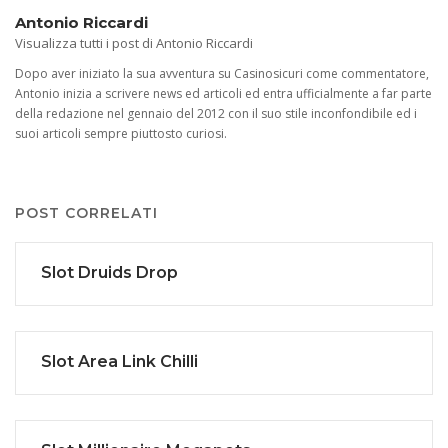
Antonio Riccardi
Visualizza tutti i post di Antonio Riccardi
Dopo aver iniziato la sua avventura su Casinosicuri come commentatore,
Antonio inizia a scrivere news ed articoli ed entra ufficialmente a far parte
della redazione nel gennaio del 2012 con il suo stile inconfondibile ed i
suoi articoli sempre piuttosto curiosi.
POST CORRELATI
Slot Druids Drop
Slot Area Link Chilli