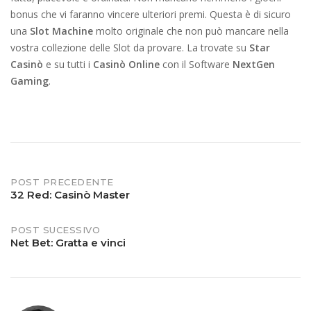
bonus che vi faranno vincere ulteriori premi. Questa è di sicuro
una
Slot Machine
molto originale che non può mancare nella
vostra collezione delle Slot da provare. La trovate su
Star
Casinò
e su tutti i
Casinò Online
con il Software
NextGen
Gaming
.
Post
POST PRECEDENTE
32 Red: Casinò Master
navigation
POST SUCESSIVO
Net Bet: Gratta e vinci