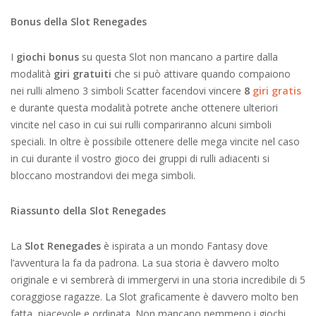
Bonus della Slot Renegades
I
giochi bonus
su questa Slot non mancano a partire dalla
modalità
giri gratuiti
che si può attivare quando compaiono
nei rulli almeno 3 simboli Scatter facendovi vincere
8
giri gratis
e durante questa modalità potrete anche ottenere ulteriori
vincite nel caso in cui sui rulli compariranno alcuni simboli
speciali. In oltre è possibile ottenere delle mega vincite nel caso
in cui durante il vostro gioco dei gruppi di rulli adiacenti si
bloccano mostrandovi dei mega simboli.
Riassunto della Slot Renegades
La
Slot Renegades
è ispirata a un mondo Fantasy dove
l’avventura la fa da padrona. La sua storia è davvero molto
originale e vi sembrerà di immergervi in una storia incredibile di 5
coraggiose ragazze. La Slot graficamente è davvero molto ben
fatta, piacevole e ordinata. Non mancano nemmeno i giochi