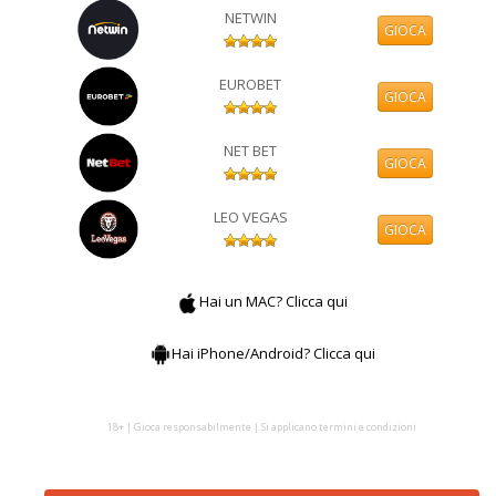
NETWIN
GIOCA
EUROBET
GIOCA
NET BET
GIOCA
LEO VEGAS
GIOCA
Hai un MAC? Clicca qui
Hai iPhone/Android? Clicca qui
18+ | Gioca responsabilmente | Si applicano termini e condizioni