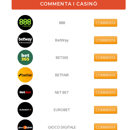
COMMENTA I CASINÒ
888
COMMENTA
BetWay
COMMENTA
BET365
COMMENTA
BETFAIR
COMMENTA
NET BET
COMMENTA
EUROBET
COMMENTA
GIOCO DIGITALE
COMMENTA