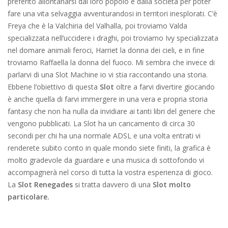
preferito allontanarsi dal loro popolo e dalla società per poter
fare una vita selvaggia avventurandosi in territori inesplorati. C’è
Freya che è la Valchiria del Valhalla, poi troviamo Valda
specializzata nell’uccidere i draghi, poi troviamo Ivy specializzata
nel domare animali feroci, Harriet la donna dei cieli, e in fine
troviamo Raffaella la donna del fuoco. Mi sembra che invece di
parlarvi di una Slot Machine io vi stia raccontando una storia.
Ebbene l’obiettivo di questa
Slot
oltre a farvi divertire giocando
è anche quella di farvi immergere in una vera e propria storia
fantasy che non ha nulla da invidiare ai tanti libri del genere che
vengono pubblicati. La Slot ha un caricamento di circa 30
secondi per chi ha una normale ADSL e una volta entrati vi
renderete subito conto in quale mondo siete finiti, la grafica è
molto gradevole da guardare e una musica di sottofondo vi
accompagnerà nel corso di tutta la vostra esperienza di gioco.
La
Slot Renegades
si tratta davvero di una
Slot molto
particolare.