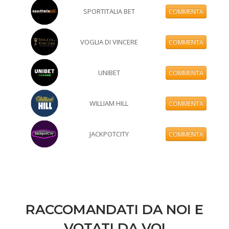
SPORTITALIA BET
COMMENTA
VOGLIA DI VINCERE
COMMENTA
UNIBET
COMMENTA
WILLIAM HILL
COMMENTA
JACKPOTCITY
COMMENTA
RACCOMANDATI DA NOI E
VOTATI DA VOI