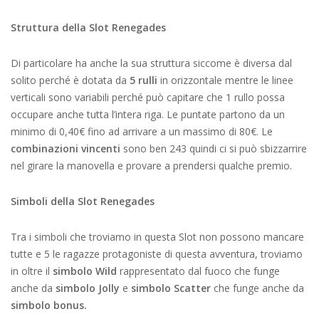
Struttura della Slot Renegades
Di particolare ha anche la sua struttura siccome è diversa dal
solito perché è dotata da
5 rulli
in orizzontale mentre le linee
verticali sono variabili perché può capitare che 1 rullo possa
occupare anche tutta l’intera riga. Le puntate partono da un
minimo di 0,40€ fino ad arrivare a un massimo di 80€. Le
combinazioni vincenti
sono ben 243 quindi ci si può sbizzarrire
nel girare la manovella e provare a prendersi qualche premio.
Simboli della Slot Renegades
Tra i simboli che troviamo in questa Slot non possono mancare
tutte e 5 le ragazze protagoniste di questa avventura, troviamo
in oltre il
simbolo Wild
rappresentato dal fuoco che funge
anche da
simbolo Jolly
e
simbolo Scatter
che funge anche da
simbolo bonus.