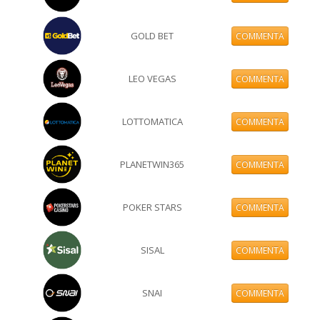
GOLD BET
COMMENTA
LEO VEGAS
COMMENTA
LOTTOMATICA
COMMENTA
PLANETWIN365
COMMENTA
POKER STARS
COMMENTA
SISAL
COMMENTA
SNAI
COMMENTA