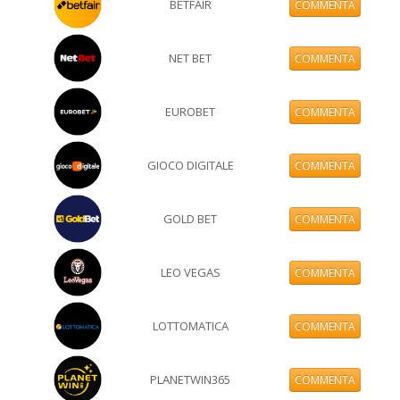
BETFAIR
COMMENTA
NET BET
COMMENTA
EUROBET
COMMENTA
GIOCO DIGITALE
COMMENTA
GOLD BET
COMMENTA
LEO VEGAS
COMMENTA
LOTTOMATICA
COMMENTA
PLANETWIN365
COMMENTA