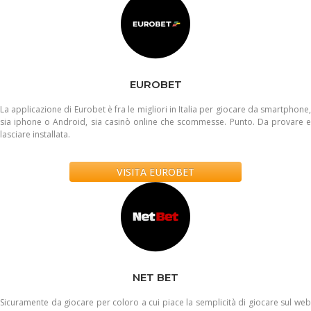
EUROBET
La applicazione di Eurobet è fra le migliori in Italia per giocare da smartphone,
sia iphone o Android, sia casinò online che scommesse. Punto. Da provare e
lasciare installata.
VISITA EUROBET
NET BET
Sicuramente da giocare per coloro a cui piace la semplicità di giocare sul web