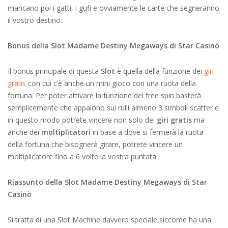
mancano poi i gatti, i gufi e ovviamente le carte che segneranno
il vostro destino.
Bonus della Slot Madame Destiny Megaways di Star Casinò
Il bonus principale di questa
Slot
è quella della funzione dei
giri
gratis
con cui c’è anche un mini gioco con una ruota della
fortuna. Per poter attivare la funzione dei free spin basterà
semplicemente che appaiono sui rulli almeno 3 simboli scatter e
in questo modo potrete vincere non solo dei
giri gratis
ma
anche dei
moltiplicatori
in base a dove si fermerà la ruota
della fortuna che bisognerà girare, potrete vincere un
moltiplicatore fino a 6 volte la vostra puntata
Riassunto della Slot Madame Destiny Megaways di Star
Casinò
Si tratta di una Slot Machine davvero speciale siccome ha una