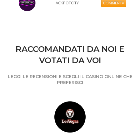
JACKPOTCITY
COMMENTA
RACCOMANDATI DA NOI E
VOTATI DA VOI
LEGGI LE RECENSIONI E SCEGLI IL CASINO ONLINE CHE
PREFERISCI