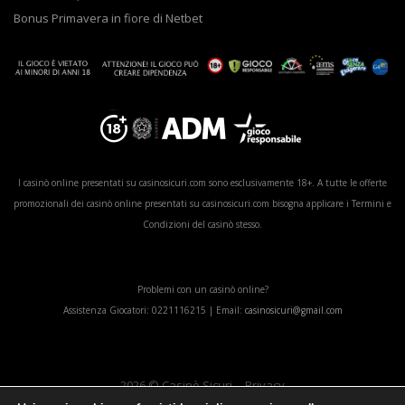
Bonus Primavera in fiore di Netbet
I casinò online presentati su casinosicuri.com sono esclusivamente 18+. A tutte le offerte
promozionali dei casinò online presentati su casinosicuri.com bisogna applicare i Termini e
Condizioni del casinò stesso.
Problemi con un casinò online?
Assistenza Giocatori: 0221116215 | Email:
casinosicuri@gmail.com
2026 © Casinò Sicuri
Privacy