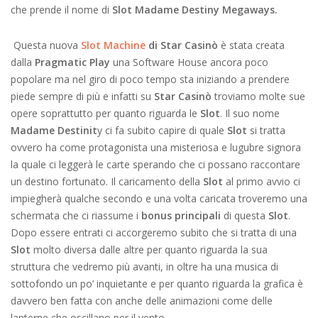
che prende il nome di
Slot Madame Destiny Megaways.
Questa nuova
Slot Machine
di Star Casinò
è stata creata
dalla
Pragmatic Play
una Software House ancora poco
popolare ma nel giro di poco tempo sta iniziando a prendere
piede sempre di più e infatti su
Star Casinò
troviamo molte sue
opere soprattutto per quanto riguarda le
Slot
. Il suo nome
Madame Destinit
y ci fa subito capire di quale
Slot
si tratta
ovvero ha come protagonista una misteriosa e lugubre signora
la quale ci leggerà le carte sperando che ci possano raccontare
un destino fortunato. Il caricamento della
Slot
al primo avvio ci
impiegherà qualche secondo e una volta caricata troveremo una
schermata che ci riassume i
bonus principali
di questa
Slot
.
Dopo essere entrati ci accorgeremo subito che si tratta di una
Slot
molto diversa dalle altre per quanto riguarda la sua
struttura che vedremo più avanti, in oltre ha una musica di
sottofondo un po’ inquietante e per quanto riguarda la grafica è
davvero ben fatta con anche delle animazioni come delle
lanterne che oscillano per il vento.