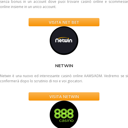
senza bonus in un account dove puoi trovare casinò online e scommesse
online insieme in un unico account.
VISITA NET BET
NETWIN
Netwin è una nuovo ed interessante casinò online AAMS/ADM. Vedremo se si
confermerà dopo lo scrutinio di noi e voi giocatori.
VISITA NETWIN