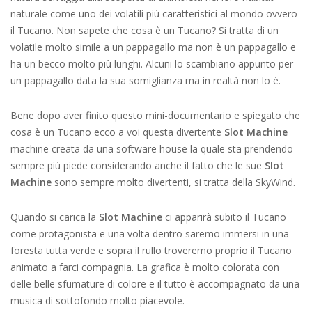
naturale come uno dei volatili più caratteristici al mondo ovvero
il Tucano. Non sapete che cosa è un Tucano? Si tratta di un
volatile molto simile a un pappagallo ma non è un pappagallo e
ha un becco molto più lunghi. Alcuni lo scambiano appunto per
un pappagallo data la sua somiglianza ma in realtà non lo è.
Bene dopo aver finito questo mini-documentario e spiegato che
cosa è un Tucano ecco a voi questa divertente
Slot Machine
machine creata da una software house la quale sta prendendo
sempre più piede considerando anche il fatto che le sue
Slot
Machine
sono sempre molto divertenti, si tratta della SkyWind.
Quando si carica la
Slot Machine
ci apparirà subito il Tucano
come protagonista e una volta dentro saremo immersi in una
foresta tutta verde e sopra il rullo troveremo proprio il Tucano
animato a farci compagnia. La grafica è molto colorata con
delle belle sfumature di colore e il tutto è accompagnato da una
musica di sottofondo molto piacevole.