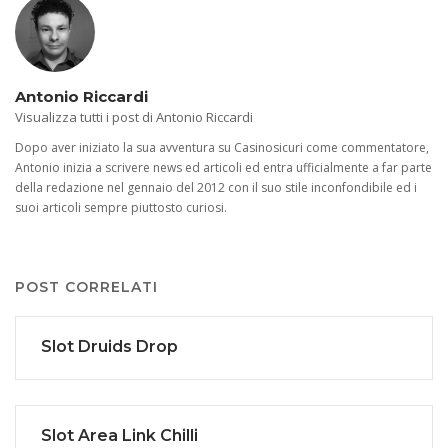
Antonio Riccardi
Visualizza tutti i post di Antonio Riccardi
Dopo aver iniziato la sua avventura su Casinosicuri come commentatore,
Antonio inizia a scrivere news ed articoli ed entra ufficialmente a far parte
della redazione nel gennaio del 2012 con il suo stile inconfondibile ed i
suoi articoli sempre piuttosto curiosi.
POST CORRELATI
Slot Druids Drop
Slot Area Link Chilli