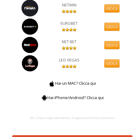
NETWIN
GIOCA
EUROBET
GIOCA
NET BET
GIOCA
LEO VEGAS
GIOCA
Hai un MAC? Clicca qui
Hai iPhone/Android? Clicca qui
18+ | Gioca responsabilmente | Si applicano termini e condizioni