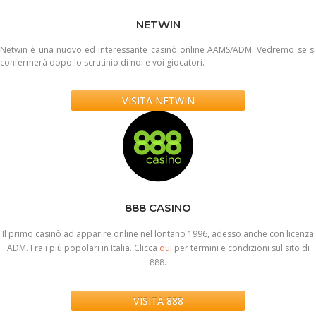
NETWIN
Netwin è una nuovo ed interessante casinò online AAMS/ADM. Vedremo se si
confermerà dopo lo scrutinio di noi e voi giocatori.
VISITA NETWIN
888 CASINO
Il primo casinò ad apparire online nel lontano 1996, adesso anche con licenza
ADM. Fra i più popolari in Italia. Clicca
qui
per termini e condizioni sul sito di
888.
VISITA 888
.