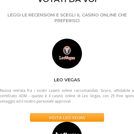
LEGGI LE RECENSIONI E SCEGLI IL CASINO ONLINE CHE
PREFERISCI
LEO VEGAS
Nuova entrata fra i nostri casinò online raccomandati. Sicuro, affidabile e
certificato ADM - questo è il casinò online di Leo Vegas, con 25 free spins
omaggio ed il nostro personale approval.
VISITA LEO VEGAS