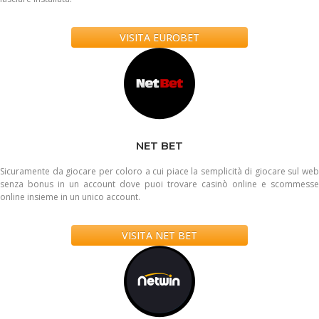
VISITA EUROBET
NET BET
Sicuramente da giocare per coloro a cui piace la semplicità di giocare sul web
senza bonus in un account dove puoi trovare casinò online e scommesse
online insieme in un unico account.
VISITA NET BET