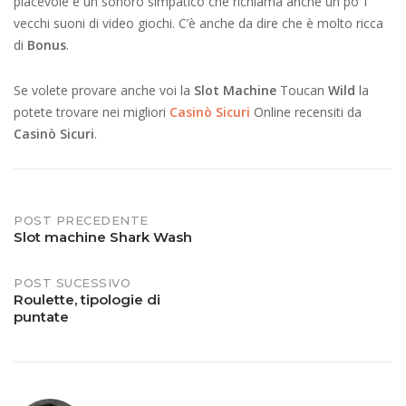
piacevole e un sonoro simpatico che richiama anche un po’ i
vecchi suoni di video giochi. C’è anche da dire che è molto ricca
di
Bonus
.
Se volete provare anche voi la
Slot Machine
Toucan
Wild
la
potete trovare nei migliori
Casinò Sicuri
Online recensiti da
Casinò Sicuri
.
Post
POST PRECEDENTE
Slot machine Shark Wash
navigation
POST SUCESSIVO
Roulette, tipologie di
puntate