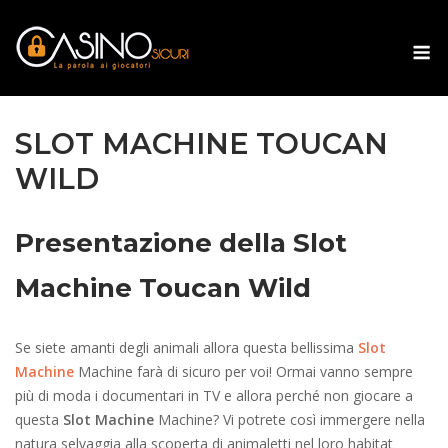
Skip
to
M
content
SLOT MACHINE TOUCAN
WILD
Presentazione della Slot
Machine Toucan Wild
Se siete amanti degli animali allora questa bellissima
Slot
Machine
Machine farà di sicuro per voi! Ormai vanno sempre
più di moda i documentari in TV e allora perché non giocare a
questa
Slot Machine
Machine? Vi potrete così immergere nella
natura selvaggia alla scoperta di animaletti nel loro habitat