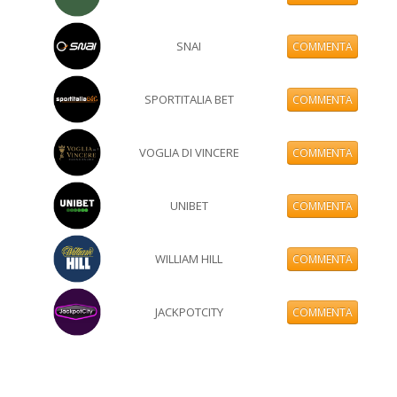
SNAI
COMMENTA
SPORTITALIA BET
COMMENTA
VOGLIA DI VINCERE
COMMENTA
UNIBET
COMMENTA
WILLIAM HILL
COMMENTA
JACKPOTCITY
COMMENTA