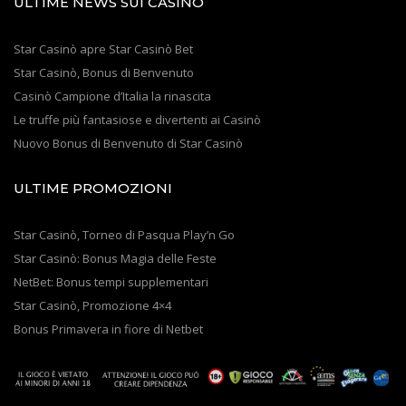
ULTIME NEWS SUI CASINÒ
Star Casinò apre Star Casinò Bet
Star Casinò, Bonus di Benvenuto
Casinò Campione d’Italia la rinascita
Le truffe più fantasiose e divertenti ai Casinò
Nuovo Bonus di Benvenuto di Star Casinò
ULTIME PROMOZIONI
Star Casinò, Torneo di Pasqua Play’n Go
Star Casinò: Bonus Magia delle Feste
NetBet: Bonus tempi supplementari
Star Casinò, Promozione 4×4
Bonus Primavera in fiore di Netbet