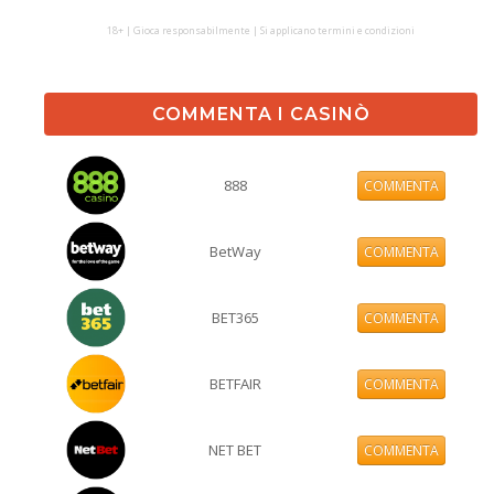
18+ | Gioca responsabilmente | Si applicano termini e condizioni
COMMENTA I CASINÒ
888
COMMENTA
BetWay
COMMENTA
BET365
COMMENTA
BETFAIR
COMMENTA
NET BET
COMMENTA