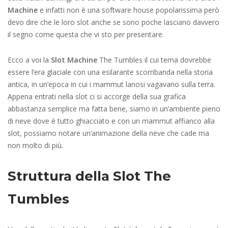
Machine
e infatti non è una software house popolarissima però
devo dire che le loro slot anche se sono poche lasciano davvero
il segno come questa che vi sto per presentare.
Ecco a voi la
Slot Machine
The Tumbles il cui tema dovrebbe
essere l’era glaciale con una esilarante scorribanda nella storia
antica, in un’epoca in cui i mammut lanosi vagavano sulla terra.
Appena entrati nella slot ci si accorge della sua grafica
abbastanza semplice ma fatta bene, siamo in un’ambiente pieno
di neve dove è tutto ghiacciato e con un mammut affianco alla
slot, possiamo notare un’animazione della neve che cade ma
non molto di più.
Struttura della Slot The
Tumbles