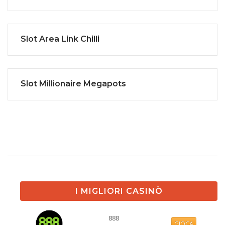
Slot Area Link Chilli
Slot Millionaire Megapots
I MIGLIORI CASINÒ
888
GIOCA