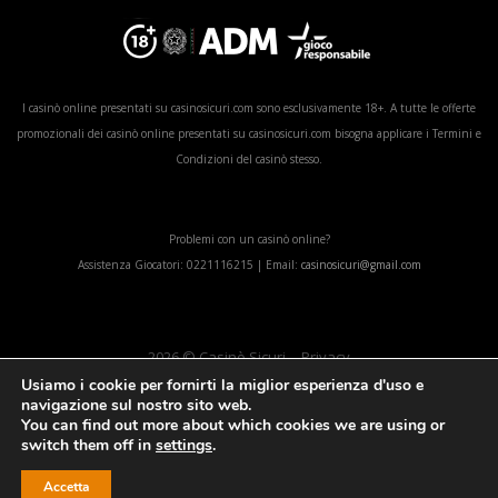
I casinò online presentati su casinosicuri.com sono esclusivamente 18+. A tutte le offerte
promozionali dei casinò online presentati su casinosicuri.com bisogna applicare i Termini e
Condizioni del casinò stesso.
Problemi con un casinò online?
Assistenza Giocatori: 0221116215 | Email:
casinosicuri@gmail.com
2026 © Casinò Sicuri
Privacy
Usiamo i cookie per fornirti la miglior esperienza d'uso e
Chi siamo
FAQs
Regolamento
Disclaimer
Sitemap
navigazione sul nostro sito web.
You can find out more about which cookies we are using or
Partners
La parola ai giocatori
switch them off in
settings
.
Accetta