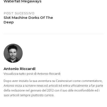
Waterfall Megaways
navigation
POST SUCESSIVO
Slot Machine Dorks Of The
Deep
Antonio Riccardi
Visualizza tutti i post di Antonio Riccardi
Dopo aver iniziato la sua avventura su Casinosicuri come commentatore,
Antonio inizia a scrivere news ed articoli ed entra ufficialmente a far parte
della redazione nel gennaio del 2012 con il suo stile inconfondibile ed i
suoi articoli sempre piuttosto curiosi.