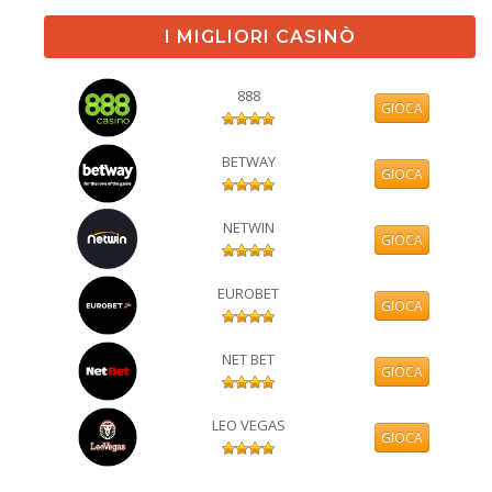
I MIGLIORI CASINÒ
888
GIOCA
BETWAY
GIOCA
NETWIN
GIOCA
EUROBET
GIOCA
NET BET
GIOCA
LEO VEGAS
GIOCA