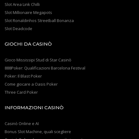
Slot Area Link Chilli
Slot Millionaire Megapots
Slot Ronaldinhos Streetball Bonanza
Slot Deadcode
GIOCHI DA CASINÒ
Gioco Mississipi Stud di Star Casinò
888Poker: Qualificazioni Barcelona Festival
Poker: Il Blast Poker
Come giocare a Oasis Poker
Three Card Poker
INFORMAZIONI CASINÒ
Casinò Online e AI
Bonus Slot Machine, quali scegliere