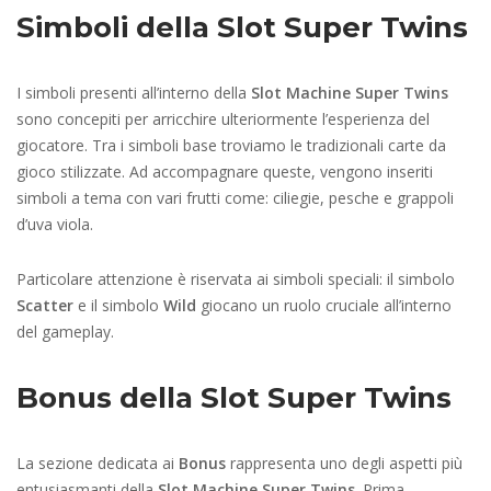
Simboli della Slot Super Twins
I simboli presenti all’interno della
Slot Machine
Super Twins
sono concepiti per arricchire ulteriormente l’esperienza del
giocatore. Tra i simboli base troviamo le tradizionali carte da
gioco stilizzate. Ad accompagnare queste, vengono inseriti
simboli a tema con vari frutti come: ciliegie, pesche e grappoli
d’uva viola.
Particolare attenzione è riservata ai simboli speciali: il simbolo
Scatter
e il simbolo
Wild
giocano un ruolo cruciale all’interno
del gameplay.
Bonus della Slot Super Twins
La sezione dedicata ai
Bonus
rappresenta uno degli aspetti più
entusiasmanti della
Slot Machine
Super Twins
. Prima