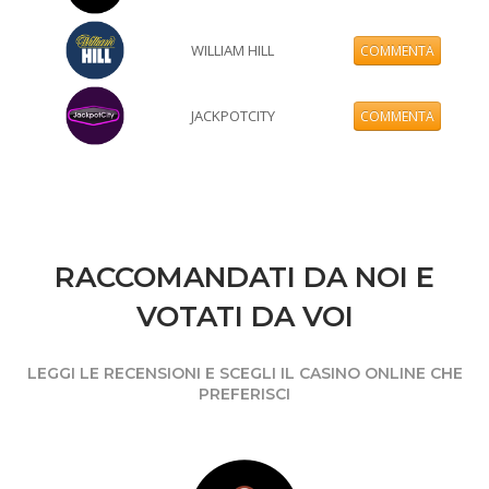
WILLIAM HILL
COMMENTA
JACKPOTCITY
COMMENTA
RACCOMANDATI DA NOI E
VOTATI DA VOI
LEGGI LE RECENSIONI E SCEGLI IL CASINO ONLINE CHE
PREFERISCI