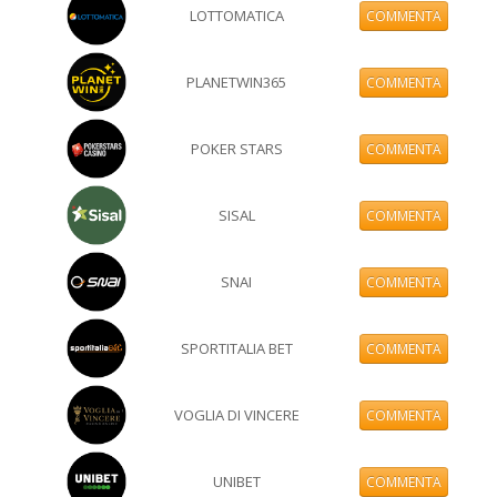
LOTTOMATICA
COMMENTA
PLANETWIN365
COMMENTA
POKER STARS
COMMENTA
SISAL
COMMENTA
SNAI
COMMENTA
SPORTITALIA BET
COMMENTA
VOGLIA DI VINCERE
COMMENTA
UNIBET
COMMENTA