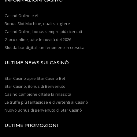
INFORMAZIONI CASINÒ
Casinò Online e AI
Bonus Slot Machine, quali scegliere
Casinò Online, bonus sempre più ricercati
Gioco online, tutte le novità del 2026
Slot da bar digitali, un fenomeno in crescita
ULTIME NEWS SUI CASINÒ
Star Casinò apre Star Casinò Bet
Star Casinò, Bonus di Benvenuto
Casinò Campione d’Italia la rinascita
Le truffe più fantasiose e divertenti ai Casinò
Nuovo Bonus di Benvenuto di Star Casinò
ULTIME PROMOZIONI