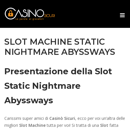
Skip
to
M
content
SLOT MACHINE STATIC
NIGHTMARE ABYSSWAYS
Presentazione della Slot
Static Nightmare
Abyssways
Carissimi super amici di
Casinò Sicuri
, ecco per voi un’altra delle
migliori
Slot Machine
tutta per voi! Si tratta di una
Slot
fatta