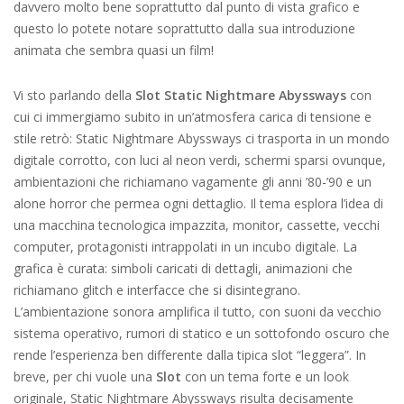
davvero molto bene soprattutto dal punto di vista grafico e
questo lo potete notare soprattutto dalla sua introduzione
animata che sembra quasi un film!
Vi sto parlando della
Slot Static Nightmare Abyssways
con
cui ci immergiamo subito in un’atmosfera carica di tensione e
stile retrò: Static Nightmare Abyssways ci trasporta in un mondo
digitale corrotto, con luci al neon verdi, schermi sparsi ovunque,
ambientazioni che richiamano vagamente gli anni ’80-’90 e un
alone horror che permea ogni dettaglio. Il tema esplora l’idea di
una macchina tecnologica impazzita, monitor, cassette, vecchi
computer, protagonisti intrappolati in un incubo digitale. La
grafica è curata: simboli caricati di dettagli, animazioni che
richiamano glitch e interfacce che si disintegrano.
L’ambientazione sonora amplifica il tutto, con suoni da vecchio
sistema operativo, rumori di statico e un sottofondo oscuro che
rende l’esperienza ben differente dalla tipica slot “leggera”. In
breve, per chi vuole una
Slot
con un tema forte e un look
originale, Static Nightmare Abyssways risulta decisamente