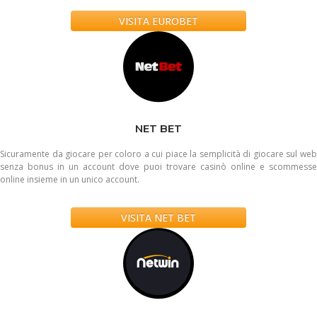
VISITA EUROBET
NET BET
Sicuramente da giocare per coloro a cui piace la semplicità di giocare sul web
senza bonus in un account dove puoi trovare casinò online e scommesse
online insieme in un unico account.
VISITA NET BET