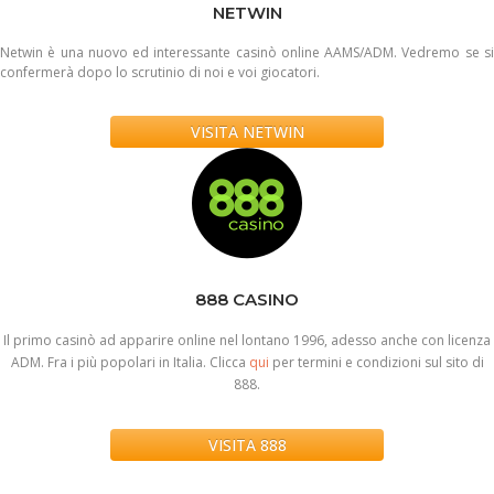
NETWIN
Netwin è una nuovo ed interessante casinò online AAMS/ADM. Vedremo se si
confermerà dopo lo scrutinio di noi e voi giocatori.
VISITA NETWIN
888 CASINO
Il primo casinò ad apparire online nel lontano 1996, adesso anche con licenza
ADM. Fra i più popolari in Italia. Clicca
qui
per termini e condizioni sul sito di
888.
VISITA 888
.