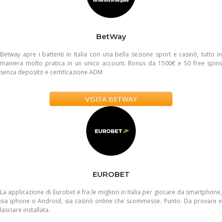
BetWay
Betway apre i battenti in Italia con una bella sezione sport e casinò, tutto in
maniera molto pratica in un unico account. Bonus da 1500€ e 50 free spins
senza deposito e certificazione ADM
VISITA BETWAY
EUROBET
La applicazione di Eurobet è fra le migliori in Italia per giocare da smartphone,
sia iphone o Android, sia casinò online che scommesse. Punto. Da provare e
lasciare installata.