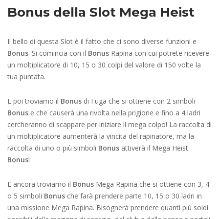
Bonus della Slot Mega Heist
Il bello di questa Slot è il fatto che ci sono diverse funzioni e
Bonus
. Si comincia con il
Bonus
Rapina con cui potrete ricevere
un moltiplicatore di 10, 15 o 30 colpi del valore di 150 volte la
tua puntata.
E poi troviamo il
Bonus
di Fuga che si ottiene con 2 simboli
Bonus
e che causerà una rivolta nella prigione e fino a 4 ladri
cercheranno di scappare per iniziare il mega colpo! La raccolta di
un moltiplicatore aumenterà la vincita del rapinatore, ma la
raccolta di uno o più simboli
Bonus
attiverà il Mega Heist
Bonus
!
E ancora troviamo il
Bonus
Mega Rapina che si ottiene con 3, 4
o 5 simboli
Bonus
che farà prendere parte 10, 15 o 30 ladri in
una missione Mega Rapina. Bisognerà prendere quanti più soldi