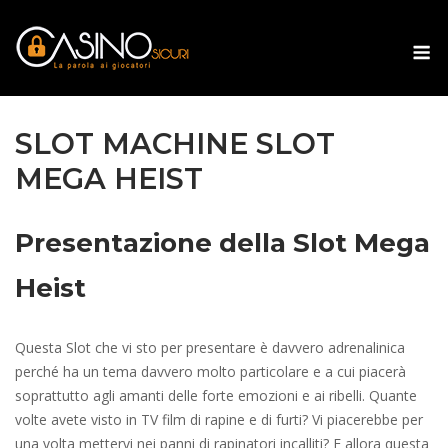
Skip
to
M
content
SLOT MACHINE SLOT
MEGA HEIST
Presentazione della Slot Mega
Heist
Questa Slot che vi sto per presentare è davvero adrenalinica
perché ha un tema davvero molto particolare e a cui piacerà
soprattutto agli amanti delle forte emozioni e ai ribelli. Quante
volte avete visto in TV film di rapine e di furti? Vi piacerebbe per
una volta mettervi nei panni di rapinatori incalliti? E allora questa