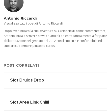
Antonio Riccardi
Visualizza tutti i post di Antonio Riccardi
Dopo aver iniziato la sua avventura su Casinosicuri come commentatore,
Antonio inizia a scrivere news ed articoli ed entra ufficialmente a far parte
della redazione nel gennaio del 2012 con il suo stile inconfondibile ed i
suoi articoli sempre piuttosto curiosi.
POST CORRELATI
Slot Druids Drop
Slot Area Link Chilli