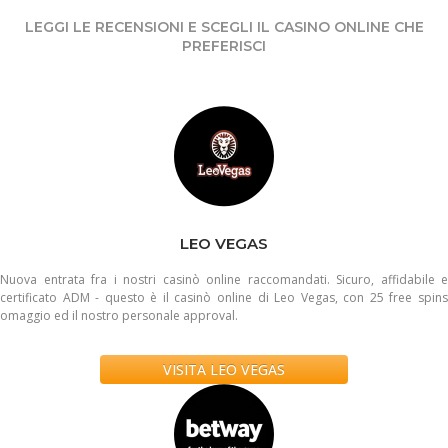
LEGGI LE RECENSIONI E SCEGLI IL CASINO ONLINE CHE
PREFERISCI
LEO VEGAS
Nuova entrata fra i nostri casinò online raccomandati. Sicuro, affidabile e
certificato ADM - questo è il casinò online di Leo Vegas, con 25 free spins
omaggio ed il nostro personale approval.
VISITA LEO VEGAS