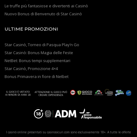
Le truffe più fantasiose e divertenti ai Casinò
Nuovo Bonus di Benvenuto di Star Casinò
ULTIME PROMOZIONI
Star Casinò, Torneo di Pasqua Play’n Go
Star Casinò: Bonus Magia delle Feste
NetBet: Bonus tempi supplementari
Star Casinò, Promozione 4×4
Bonus Primavera in fiore di Netbet
I casinò online presentati su casinosicuri.com sono esclusivamente 18+. A tutte le offerte