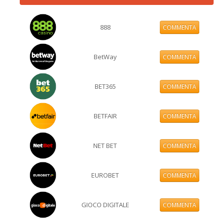
888
COMMENTA
BetWay
COMMENTA
BET365
COMMENTA
BETFAIR
COMMENTA
NET BET
COMMENTA
EUROBET
COMMENTA
GIOCO DIGITALE
COMMENTA