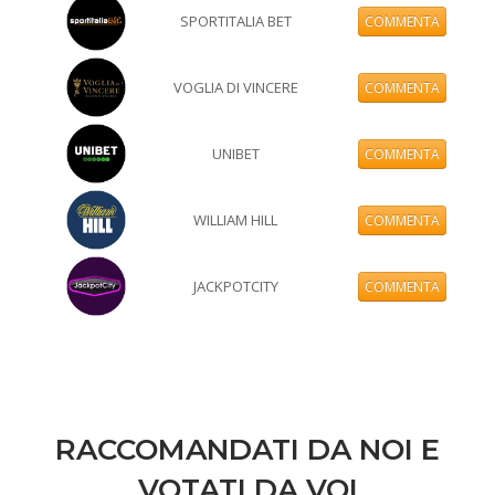
SPORTITALIA BET
COMMENTA
VOGLIA DI VINCERE
COMMENTA
UNIBET
COMMENTA
WILLIAM HILL
COMMENTA
JACKPOTCITY
COMMENTA
RACCOMANDATI DA NOI E
VOTATI DA VOI