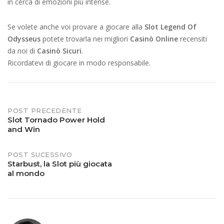
in cerca di emozioni più intense.
Se volete anche voi provare a giocare alla
Slot
Legend Of
Odysseus
potete trovarla nei migliori
Casinò Online
recensiti
da noi di
Casinò Sicuri
.
Ricordatevi di giocare in modo responsabile.
Post
POST PRECEDENTE
Slot Tornado Power Hold
and Win
navigation
POST SUCESSIVO
Starbust, la Slot più giocata
al mondo