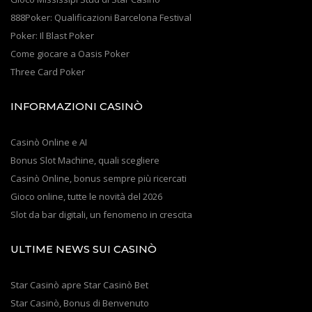
888Poker: Qualificazioni Barcelona Festival
Poker: Il Blast Poker
Come giocare a Oasis Poker
Three Card Poker
INFORMAZIONI CASINÒ
Casinò Online e AI
Bonus Slot Machine, quali scegliere
Casinò Online, bonus sempre più ricercati
Gioco online, tutte le novità del 2026
Slot da bar digitali, un fenomeno in crescita
ULTIME NEWS SUI CASINÒ
Star Casinò apre Star Casinò Bet
Star Casinò, Bonus di Benvenuto