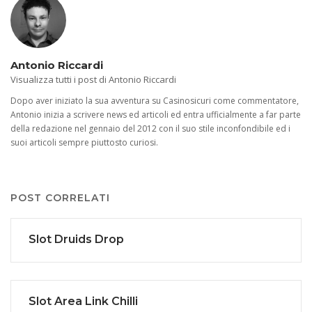
Antonio Riccardi
Visualizza tutti i post di Antonio Riccardi
Dopo aver iniziato la sua avventura su Casinosicuri come commentatore,
Antonio inizia a scrivere news ed articoli ed entra ufficialmente a far parte
della redazione nel gennaio del 2012 con il suo stile inconfondibile ed i
suoi articoli sempre piuttosto curiosi.
POST CORRELATI
Slot Druids Drop
Slot Area Link Chilli