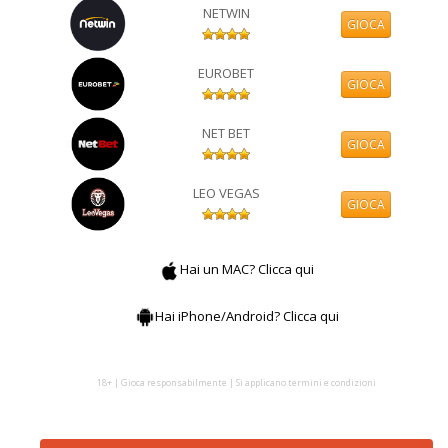
NETWIN
GIOCA
EUROBET
GIOCA
NET BET
GIOCA
LEO VEGAS
GIOCA
Hai un MAC? Clicca qui
Hai iPhone/Android? Clicca qui
18+ | Gioca responsabilmente | Si applicano termini e condizioni