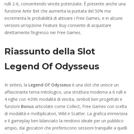
rulli 2-6, consentendo vincite potenziate. È presente anche una
funzione Ante Bet che aumenta la puntata del 50% ma
incrementa le probabilità di attivare i Free Games, e in alcune
versioni un’opzione Feature Buy consente di acquistare
direttamente l’ingresso nei Free Games.
Riassunto della Slot
Legend Of Odysseus
In sintesi, la
Legend Of Odysseus
è una slot che unisce un
affascinante tema mitologico, una struttura moderna a 6 rulli e
4 righe con 4.096 modalità di vincita, simboli ben progettati e
funzioni
Bonus
articolate come Collect, Free Games con scelta
di modalità e moltiplicatori, Wild e Scatter. La grafica immersiva
e il gameplay ben bilanciato la rendono ideale per un pubblico
ampio, dai giocatori che preferiscono sessioni tranquille a quelli