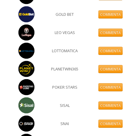
GOLD BET
COMMENTA
LEO VEGAS
COMMENTA
LOTTOMATICA
COMMENTA
PLANETWIN365
COMMENTA
POKER STARS
COMMENTA
SISAL
COMMENTA
SNAI
COMMENTA