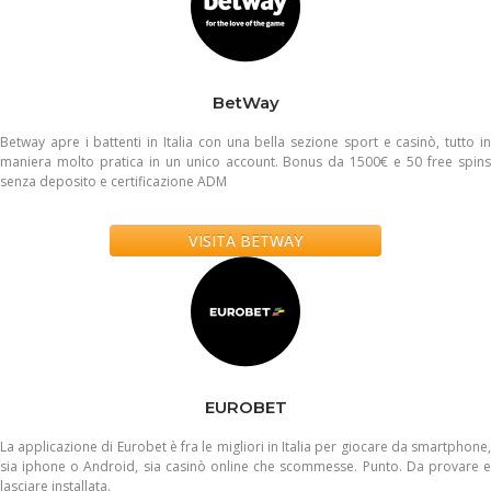
BetWay
Betway apre i battenti in Italia con una bella sezione sport e casinò, tutto in
maniera molto pratica in un unico account. Bonus da 1500€ e 50 free spins
senza deposito e certificazione ADM
VISITA BETWAY
EUROBET
La applicazione di Eurobet è fra le migliori in Italia per giocare da smartphone,
sia iphone o Android, sia casinò online che scommesse. Punto. Da provare e
lasciare installata.