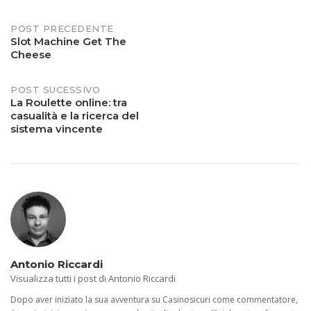
Post
POST PRECEDENTE
Slot Machine Get The
Cheese
navigation
POST SUCESSIVO
La Roulette online: tra
casualità e la ricerca del
sistema vincente
Antonio Riccardi
Visualizza tutti i post di Antonio Riccardi
Dopo aver iniziato la sua avventura su Casinosicuri come commentatore,