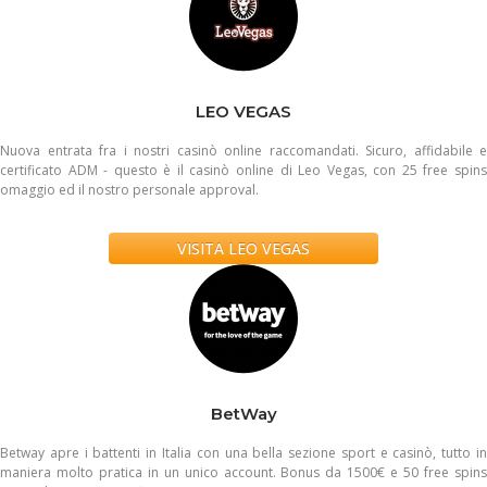
LEO VEGAS
Nuova entrata fra i nostri casinò online raccomandati. Sicuro, affidabile e
certificato ADM - questo è il casinò online di Leo Vegas, con 25 free spins
omaggio ed il nostro personale approval.
VISITA LEO VEGAS
BetWay
Betway apre i battenti in Italia con una bella sezione sport e casinò, tutto in
maniera molto pratica in un unico account. Bonus da 1500€ e 50 free spins