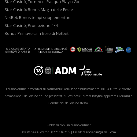
Star Casinò, Torneo di Pasqua Play’n Go
Star Casinò: Bonus Magia delle Feste
NetBet: Bonus tempi supplementari
Star Casinò, Promozione 4×4
Bonus Primavera in fiore di Netbet
I casinò online presentati su casinosicuri.com sono esclusivamente 18+. A tutte le offerte
promozionali dei casinò online presentati su casinosicuri.com bisogna applicare i Termini e
Condizioni del casinò stesso.
Problemi con un casinò online?
Assistenza Giocatori: 0221116215 | Email:
casinosicuri@gmail.com