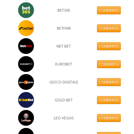
BET365
COMMENTA
BETFAIR
COMMENTA
NET BET
COMMENTA
EUROBET
COMMENTA
GIOCO DIGITALE
COMMENTA
GOLD BET
COMMENTA
LEO VEGAS
COMMENTA