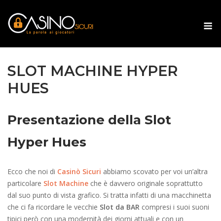
Skip
to
M
content
SLOT MACHINE HYPER
HUES
Presentazione della Slot
Hyper Hues
Ecco che noi di
Casinò Sicuri
abbiamo scovato per voi un’altra
particolare
Slot Machine
che è davvero originale soprattutto
dal suo punto di vista grafico. Si tratta infatti di una macchinetta
che ci fa ricordare le vecchie
Slot da BAR
compresi i suoi suoni
tipici però con una modernità dei giorni attuali e con un