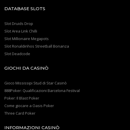
DATABASE SLOTS
Slot Druids Drop
Slot Area Link Chilli
Slot Millionaire Megapots
Slot Ronaldinhos Streetball Bonanza
Slot Deadcode
GIOCHI DA CASINÒ
Gioco Mississipi Stud di Star Casinò
888Poker: Qualificazioni Barcelona Festival
Poker: Il Blast Poker
Come giocare a Oasis Poker
Three Card Poker
INFORMAZIONI CASINÒ