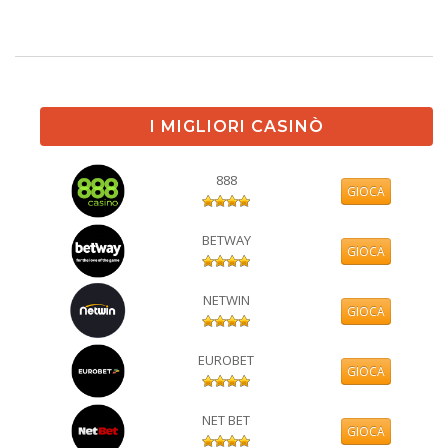
I MIGLIORI CASINÒ
888
GIOCA
BETWAY
GIOCA
NETWIN
GIOCA
EUROBET
GIOCA
NET BET
GIOCA