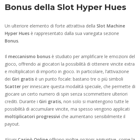
Bonus della Slot Hyper Hues
Un ulteriore elemento di forte attrattiva della
Slot Machine
Hyper Hues
è rappresentato dalla sua variegata sezione
Bonus
.
Il
meccanismo bonus
è studiato per amplificare le emozioni del
gioco, offrendo ai giocatori la possibilità di ottenere vincite extra
e moltiplicatori di importo in gioco. In particolare, l’attivazione
dei
Giri gratis
è un punto focale: bastano tre o più simboli
Scatter
per innescare questa modalità speciale, che permette di
giocare un certo numero di spin senza scommettere ulteriori
crediti. Durante i
Giri gratis
, non solo si mantengono tutte le
possibilità di accumulare vincite, ma spesso vengono applicati
moltiplicatori progressivi
che aumentano sensibilmente il
payout.
Alcuni
Casinò Online
offrono inoltre opzioni aggiuntive, come la