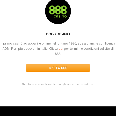
888 CASINO
Il primo casinò ad apparire online nel lontano 1996, adesso anche con licenza
ADM. Fra i più popolari in Italia. Clicca
qui
per termini e condizioni sul sito di
888.
VISITA 888
.
18+ | Gioca responsabilmente | Si applicano termini e condizioni