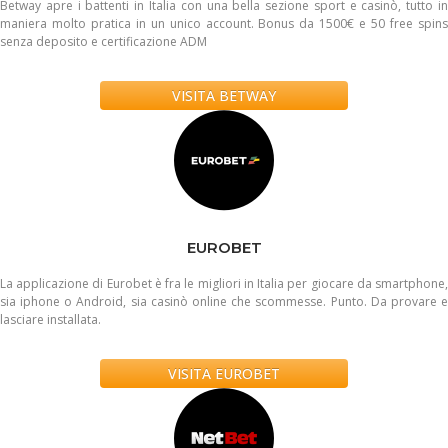
Betway apre i battenti in Italia con una bella sezione sport e casinò, tutto in
maniera molto pratica in un unico account. Bonus da 1500€ e 50 free spins
senza deposito e certificazione ADM
VISITA BETWAY
EUROBET
La applicazione di Eurobet è fra le migliori in Italia per giocare da smartphone,
sia iphone o Android, sia casinò online che scommesse. Punto. Da provare e
lasciare installata.
VISITA EUROBET