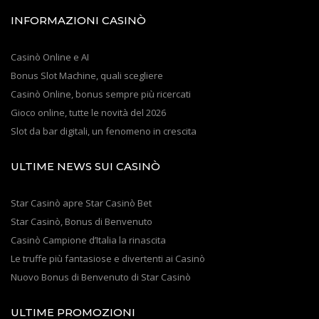
INFORMAZIONI CASINÒ
Casinò Online e AI
Bonus Slot Machine, quali scegliere
Casinò Online, bonus sempre più ricercati
Gioco online, tutte le novità del 2026
Slot da bar digitali, un fenomeno in crescita
ULTIME NEWS SUI CASINÒ
Star Casinò apre Star Casinò Bet
Star Casinò, Bonus di Benvenuto
Casinò Campione d’Italia la rinascita
Le truffe più fantasiose e divertenti ai Casinò
Nuovo Bonus di Benvenuto di Star Casinò
ULTIME PROMOZIONI