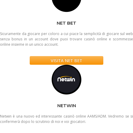
NET BET
Sicuramente da giocare per coloro a cui piace la semplicità di giocare sul web
senza bonus in un account dove puoi trovare casinò online e scommesse
online insieme in un unico account.
VISITA NET BET
NETWIN
Netwin è una nuovo ed interessante casinò online AAMS/ADM. Vedremo se si
confermerà dopo lo scrutinio di noi e voi giocatori.