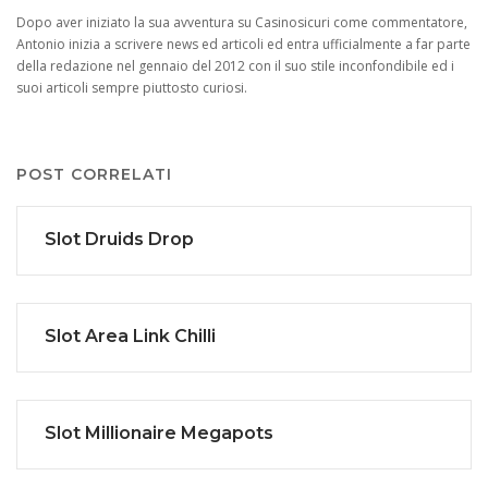
Dopo aver iniziato la sua avventura su Casinosicuri come commentatore,
Antonio inizia a scrivere news ed articoli ed entra ufficialmente a far parte
della redazione nel gennaio del 2012 con il suo stile inconfondibile ed i
suoi articoli sempre piuttosto curiosi.
POST CORRELATI
Slot Druids Drop
Slot Area Link Chilli
Slot Millionaire Megapots