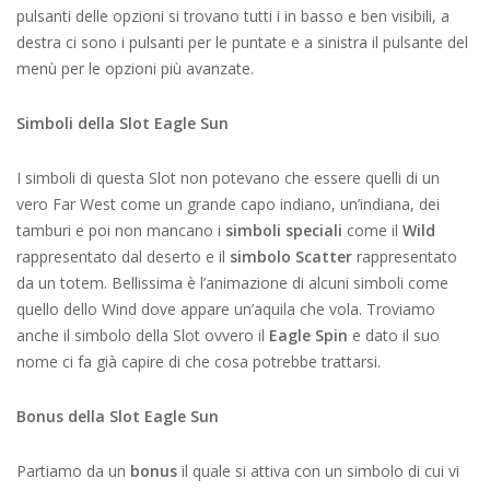
pulsanti delle opzioni si trovano tutti i in basso e ben visibili, a
destra ci sono i pulsanti per le puntate e a sinistra il pulsante del
menù per le opzioni più avanzate.
Simboli della Slot Eagle Sun
I simboli di questa Slot non potevano che essere quelli di un
vero Far West come un grande capo indiano, un’indiana, dei
tamburi e poi non mancano i
simboli speciali
come il
Wild
rappresentato dal deserto e il
simbolo Scatter
rappresentato
da un totem. Bellissima è l’animazione di alcuni simboli come
quello dello Wind dove appare un’aquila che vola. Troviamo
anche il simbolo della Slot ovvero il
Eagle Spin
e dato il suo
nome ci fa già capire di che cosa potrebbe trattarsi.
Bonus della Slot Eagle Sun
Partiamo da un
bonus
il quale si attiva con un simbolo di cui vi