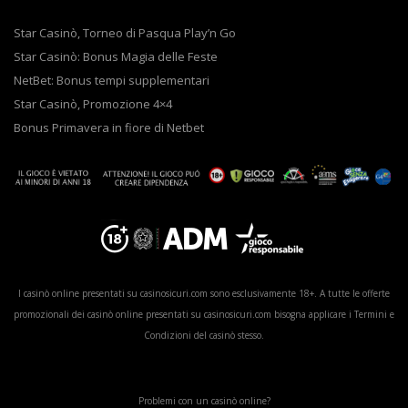
Star Casinò, Torneo di Pasqua Play’n Go
Star Casinò: Bonus Magia delle Feste
NetBet: Bonus tempi supplementari
Star Casinò, Promozione 4×4
Bonus Primavera in fiore di Netbet
I casinò online presentati su casinosicuri.com sono esclusivamente 18+. A tutte le offerte
promozionali dei casinò online presentati su casinosicuri.com bisogna applicare i Termini e
Condizioni del casinò stesso.
Problemi con un casinò online?