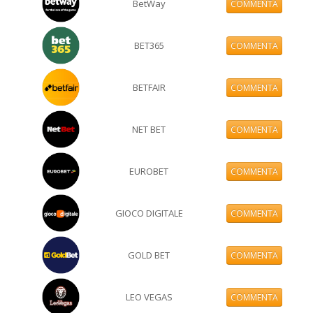
BetWay
COMMENTA
BET365
COMMENTA
BETFAIR
COMMENTA
NET BET
COMMENTA
EUROBET
COMMENTA
GIOCO DIGITALE
COMMENTA
GOLD BET
COMMENTA
LEO VEGAS
COMMENTA