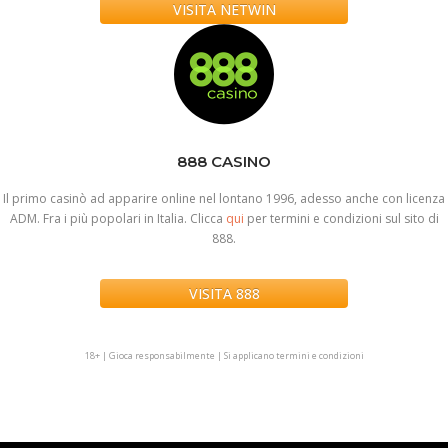
VISITA NETWIN
888 CASINO
Il primo casinò ad apparire online nel lontano 1996, adesso anche con licenza
ADM. Fra i più popolari in Italia. Clicca
qui
per termini e condizioni sul sito di
888.
VISITA 888
.
18+ | Gioca responsabilmente | Si applicano termini e condizioni