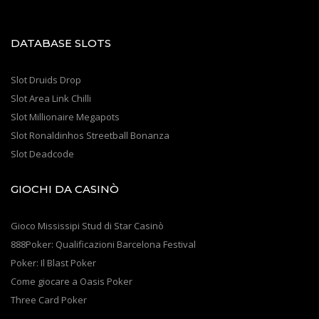
DATABASE SLOTS
Slot Druids Drop
Slot Area Link Chilli
Slot Millionaire Megapots
Slot Ronaldinhos Streetball Bonanza
Slot Deadcode
GIOCHI DA CASINÒ
Gioco Mississipi Stud di Star Casinò
888Poker: Qualificazioni Barcelona Festival
Poker: Il Blast Poker
Come giocare a Oasis Poker
Three Card Poker