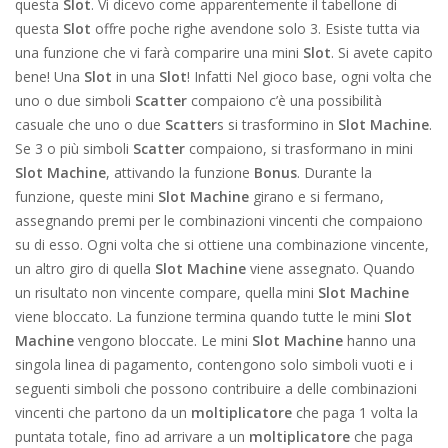
questa
Slot
. Vi dicevo come apparentemente il tabellone di
questa
Slot
offre poche righe avendone solo 3. Esiste tutta via
una funzione che vi farà comparire una mini
Slot
. Si avete capito
bene! Una
Slot
in una
Slot
! Infatti Nel gioco base, ogni volta che
uno o due simboli
Scatter
compaiono c’è una possibilità
casuale che uno o due
Scatter
s si trasformino in
Slot Machine
.
Se 3 o più simboli
Scatter
compaiono, si trasformano in mini
Slot Machine
, attivando la funzione
Bonus
. Durante la
funzione, queste mini
Slot Machine
girano e si fermano,
assegnando premi per le combinazioni vincenti che compaiono
su di esso. Ogni volta che si ottiene una combinazione vincente,
un altro giro di quella
Slot Machine
viene assegnato. Quando
un risultato non vincente compare, quella mini
Slot Machine
viene bloccato. La funzione termina quando tutte le mini
Slot
Machine
vengono bloccate. Le mini
Slot Machine
hanno una
singola linea di pagamento, contengono solo simboli vuoti e i
seguenti simboli che possono contribuire a delle combinazioni
vincenti che partono da un
moltiplicatore
che paga 1 volta la
puntata totale, fino ad arrivare a un
moltiplicatore
che paga