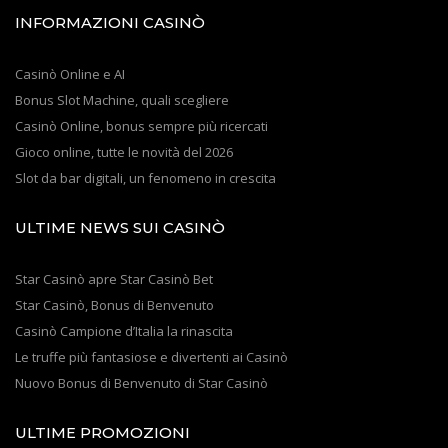
INFORMAZIONI CASINÒ
Casinò Online e AI
Bonus Slot Machine, quali scegliere
Casinò Online, bonus sempre più ricercati
Gioco online, tutte le novità del 2026
Slot da bar digitali, un fenomeno in crescita
ULTIME NEWS SUI CASINÒ
Star Casinò apre Star Casinò Bet
Star Casinò, Bonus di Benvenuto
Casinò Campione d’Italia la rinascita
Le truffe più fantasiose e divertenti ai Casinò
Nuovo Bonus di Benvenuto di Star Casinò
ULTIME PROMOZIONI