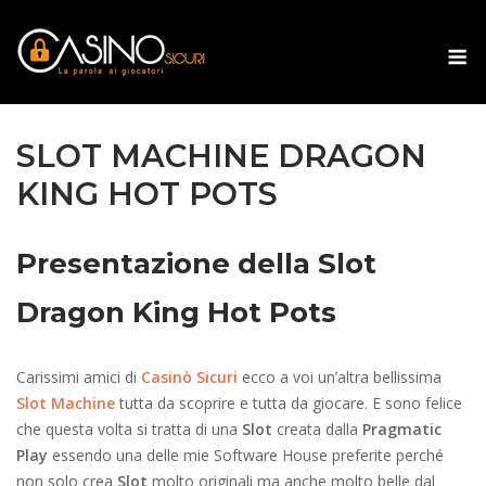
Skip
to
M
content
SLOT MACHINE DRAGON
KING HOT POTS
Presentazione della Slot
Dragon King Hot Pots
Carissimi amici di
Casinò Sicuri
ecco a voi un’altra bellissima
Slot Machine
tutta da scoprire e tutta da giocare. E sono felice
che questa volta si tratta di una
Slot
creata dalla
Pragmatic
Play
essendo una delle mie Software House preferite perché
non solo crea
Slot
molto originali ma anche molto belle dal