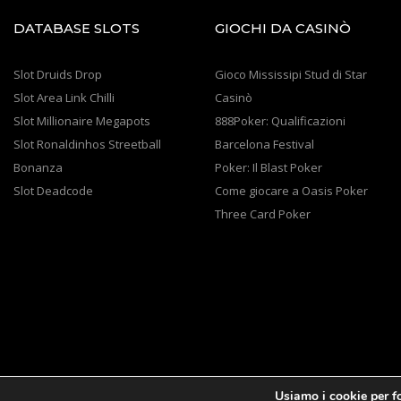
DATABASE SLOTS
GIOCHI DA CASINÒ
Slot Druids Drop
Gioco Mississipi Stud di Star
Slot Area Link Chilli
Casinò
Slot Millionaire Megapots
888Poker: Qualificazioni
Slot Ronaldinhos Streetball
Barcelona Festival
Bonanza
Poker: Il Blast Poker
Slot Deadcode
Come giocare a Oasis Poker
Three Card Poker
Usiamo i cookie per fo