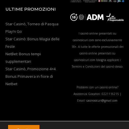
ULTIME PROMOZIONI
Star Casinò, Torneo di Pasqua
Play’n Go
I casinò online presentati su
Star Casinò: Bonus Magia delle
casinosicuri.com sono esclusivamente
Feste
18+. A tutte le offerte promozionali dei
casinò online presentati su
NetBet: Bonus tempi
casinosicuri.com bisogna applicare i
supplementari
Termini e Condizioni del casinò stesso.
Star Casinò, Promozione 4×4
Bonus Primavera in fiore di
Netbet
Problemi con un casinò online?
Assistenza Giocatori: 0221116215 |
Email:
casinosicuri@gmail.com