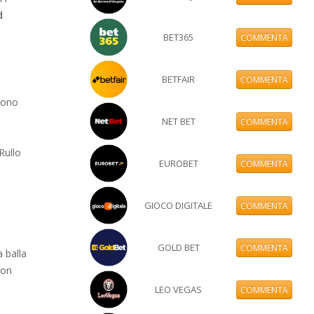
d
BET365
COMMENTA
BETFAIR
COMMENTA
iono
NET BET
COMMENTA
 Rullo
EUROBET
COMMENTA
GIOCO DIGITALE
COMMENTA
GOLD BET
COMMENTA
a balla
con
LEO VEGAS
COMMENTA