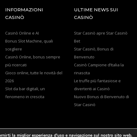
INFORMAZIONI
ULTIME NEWS SUI
CASINÒ
CASINÒ
Casinò Online e AI
Star Casinò apre Star Casinò
Bonus Slot Machine, quali
Bet
scegliere
Star Casinò, Bonus di
Casinò Online, bonus sempre
Benvenuto
più ricercati
Casinò Campione d’Italia la
Gioco online, tutte le novità del
rinascita
2026
Le truffe più fantasiose e
Slot da bar digitali, un
divertenti ai Casinò
fenomeno in crescita
Nuovo Bonus di Benvenuto di
Star Casinò
rnirti la miglior esperienza d'uso e navigazione sul nostro sito web.