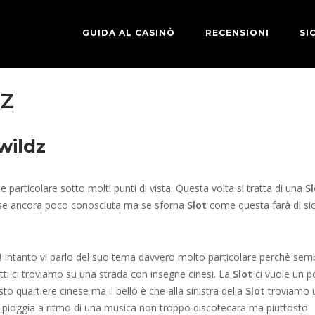
GUIDA AL CASINÒ
RECENSIONI
SI
DZ
wildz
particolare sotto molti punti di vista. Questa volta si tratta di una
Sl
use ancora poco conosciuta ma se sforna
Slot
come questa farà di si
rte! Intanto vi parlo del suo tema davvero molto particolare perchè sem
tti ci troviamo su una strada con insegne cinesi. La
Slot
ci vuole un po
o quartiere cinese ma il bello è che alla sinistra della
Slot
troviamo 
la pioggia a ritmo di una musica non troppo discotecara ma piuttosto