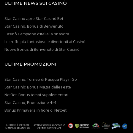
ULTIME NEWS SUI CASINÒ
Star Casinò apre Star Casinò Bet
Star Casinò, Bonus di Benvenuto
Casinò Campione d’Italia la rinascita
Le truffe più fantasiose e divertenti ai Casinò
Nuovo Bonus di Benvenuto di Star Casinò
ULTIME PROMOZIONI
Star Casinò, Torneo di Pasqua Play’n Go
Star Casinò: Bonus Magia delle Feste
NetBet: Bonus tempi supplementari
Star Casinò, Promozione 4×4
Bonus Primavera in fiore di Netbet