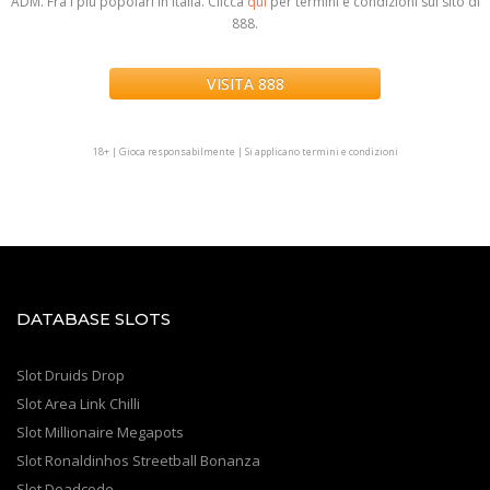
ADM. Fra i più popolari in Italia. Clicca
qui
per termini e condizioni sul sito di
888.
VISITA 888
.
18+ | Gioca responsabilmente | Si applicano termini e condizioni
DATABASE SLOTS
Slot Druids Drop
Slot Area Link Chilli
Slot Millionaire Megapots
Slot Ronaldinhos Streetball Bonanza
Slot Deadcode