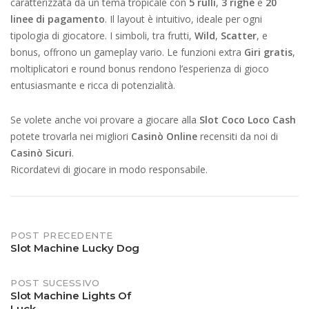
caratterizzata da un tema tropicale con
5 rulli
,
3 righe
e
20
linee di pagamento
. Il layout è intuitivo, ideale per ogni
tipologia di giocatore. I simboli, tra frutti,
Wild
,
Scatter
, e
bonus, offrono un gameplay vario. Le funzioni extra
Giri gratis
,
moltiplicatori e round bonus rendono l’esperienza di gioco
entusiasmante e ricca di potenzialità.
Se volete anche voi provare a giocare alla
Slot Coco Loco Cash
potete trovarla nei migliori
Casinò Online
recensiti da noi di
Casinò Sicuri
.
Ricordatevi di giocare in modo responsabile.
Post
POST PRECEDENTE
Slot Machine Lucky Dog
navigation
POST SUCESSIVO
Slot Machine Lights Of
Luck