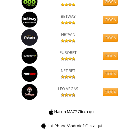
GIOCA
BETWAY
GIOCA
NETWIN
GIOCA
EUROBET
GIOCA
NET BET
GIOCA
LEO VEGAS
GIOCA
Hai un MAC? Clicca qui
Hai iPhone/Android? Clicca qui