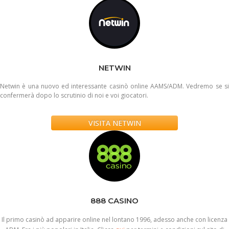
NETWIN
Netwin è una nuovo ed interessante casinò online AAMS/ADM. Vedremo se si
confermerà dopo lo scrutinio di noi e voi giocatori.
VISITA NETWIN
888 CASINO
Il primo casinò ad apparire online nel lontano 1996, adesso anche con licenza