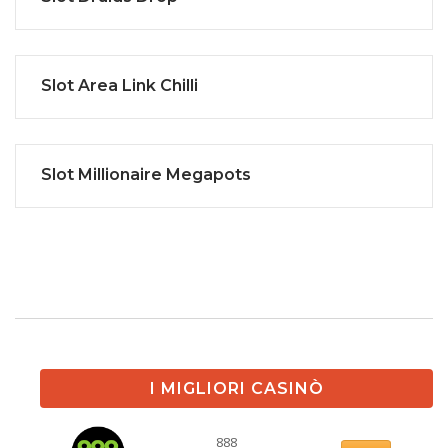
Slot Area Link Chilli
Slot Millionaire Megapots
I MIGLIORI CASINÒ
888