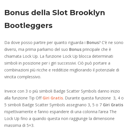
Bonus della Slot Brooklyn
Bootleggers
Da dove posso partire per quanto riguarda i
Bonus
? C’è ne sono
diversi, ma prima parliamo del suo
Bonus
principale che è
chiamata Lock Up. La funzione Lock Up blocca determinati
simboli in posizione per i giri successivi. Ciò può portare a
combinazioni più ricche e redditizie migliorando il potenziale di
vincita complessivo.
Invece con 3 o più simboli Badge Scatter Symbols danno inizio
alla funzione Tip Off
Giri Gratis
. Durante questa funzione 3, 4 o
5 simboli Badge Scatter Symbols assegnano 3, 5 o 7
Giri Gratis
rispettivamente e fanno espandere di una colonna l’area The
Lock Up fino a quando questa non raggiunge la dimensione
massima di 5×3.