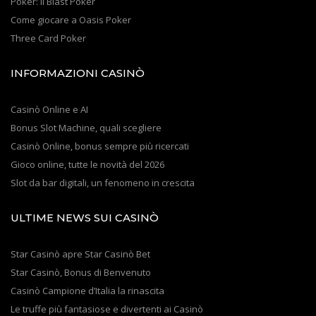
Poker: Il Blast Poker
Come giocare a Oasis Poker
Three Card Poker
INFORMAZIONI CASINÒ
Casinò Online e AI
Bonus Slot Machine, quali scegliere
Casinò Online, bonus sempre più ricercati
Gioco online, tutte le novità del 2026
Slot da bar digitali, un fenomeno in crescita
ULTIME NEWS SUI CASINÒ
Star Casinò apre Star Casinò Bet
Star Casinò, Bonus di Benvenuto
Casinò Campione d’Italia la rinascita
Le truffe più fantasiose e divertenti ai Casinò