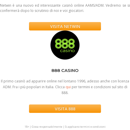
Netwin è una nuovo ed interessante casinò online AAMS/ADM. Vedremo se si
confermerà dopo lo scrutinio di noi e voi giocatori.
VISITA NETWIN
888 CASINO
Il primo casinò ad apparire online nel lontano 1996, adesso anche con licenza
ADM. Fra i più popolari in Italia. Clicca
qui
per termini e condizioni sul sito di
888.
VISITA 888
.
18+ | Gioca responsabilmente | Si applicano termini e condizioni