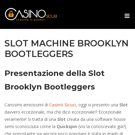
Skip
to
M
content
SLOT MACHINE BROOKLYN
BOOTLEGGERS
Presentazione della Slot
Brooklyn Bootleggers
Carissimi amicissimi di
Casinò Sicuri
, oggi vi presento una
Slot
davvero eccezionale, ma che dico eccezionale!? Eccezionale
veramente! Si tratta di una
Slot
creata da una software house
semi sconosciuta come la
Quickspin
(voi la conoscevate già?)
che nonostante sia ancora poco popolare è stata in grado di