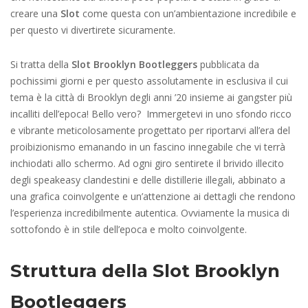
creare una
Slot
come questa con un’ambientazione incredibile e
per questo vi divertirete sicuramente.
Si tratta della
Slot Brooklyn Bootleggers
pubblicata da
pochissimi giorni e per questo assolutamente in esclusiva il cui
tema è la città di Brooklyn degli anni ’20 insieme ai gangster più
incalliti dell’epoca! Bello vero? Immergetevi in uno sfondo ricco
e vibrante meticolosamente progettato per riportarvi all’era del
proibizionismo emanando in un fascino innegabile che vi terrà
inchiodati allo schermo. Ad ogni giro sentirete il brivido illecito
degli speakeasy clandestini e delle distillerie illegali, abbinato a
una grafica coinvolgente e un’attenzione ai dettagli che rendono
l’esperienza incredibilmente autentica. Ovviamente la musica di
sottofondo è in stile dell’epoca e molto coinvolgente.
Struttura della Slot Brooklyn
Bootleggers