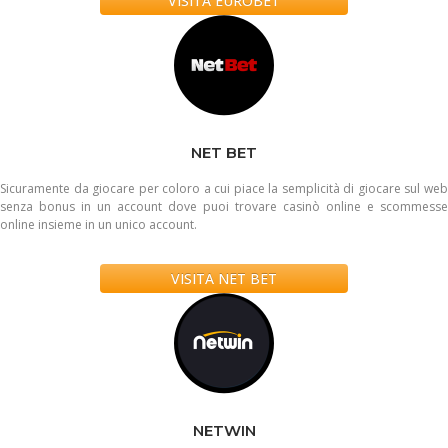
VISITA EUROBET
NET BET
Sicuramente da giocare per coloro a cui piace la semplicità di giocare sul web
senza bonus in un account dove puoi trovare casinò online e scommesse
online insieme in un unico account.
VISITA NET BET
NETWIN