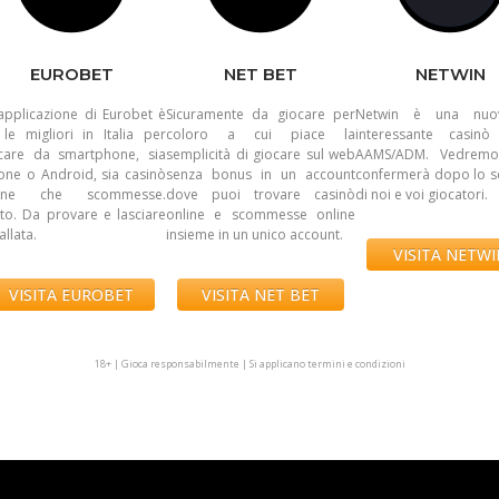
EUROBET
NET BET
NETWIN
applicazione di Eurobet è
Sicuramente da giocare per
Netwin è una nu
 le migliori in Italia per
coloro a cui piace la
interessante casinò
care da smartphone, sia
semplicità di giocare sul web
AAMS/ADM. Vedremo
one o Android, sia casinò
senza bonus in un account
confermerà dopo lo sc
line che scommesse.
dove puoi trovare casinò
di noi e voi giocatori.
to. Da provare e lasciare
online e scommesse online
allata.
insieme in un unico account.
VISITA NETWI
VISITA EUROBET
VISITA NET BET
.
18+ | Gioca responsabilmente | Si applicano termini e condizioni