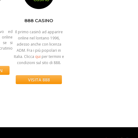
888 CASINO
ovo ed
Il primo casinò ad apparire
 online
online nel lontano 1996,
 se si
adesso anche con licenza
rutinio
ADM. Fra i più popolari in
Italia. Clicca
qui
per termini e
condizioni sul sito di 888.
N
VISITA 888