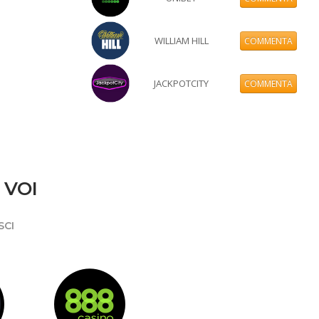
WILLIAM HILL
COMMENTA
JACKPOTCITY
COMMENTA
 VOI
SCI