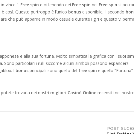
pin
vince 1
Free spin
e ottenendo dei
Free spin
nei
Free spin
si potr
à è così. Questo purtroppo è l’unico
bonus
disponibile; il secondo
bon
olare che può apparire in modo casuale durante i giri e questo vi perm
apponese e alla sua fortuna. Molto simpatica la grafica con i suoi simb
 Sono particolari i rulli siccome alcuni simboli possono espandersi
gablox. I
bonus
principali sono quello del
free spin
e quello “Fortuna”
 potete trovarla nei nostri
migliori Casinò Online
recensiti nel nostro
POST SUCE
Slot Better