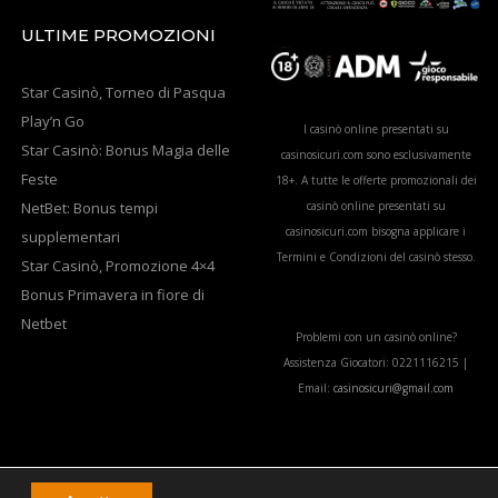
ULTIME PROMOZIONI
Star Casinò, Torneo di Pasqua
Play’n Go
I casinò online presentati su
Star Casinò: Bonus Magia delle
casinosicuri.com sono esclusivamente
Feste
18+. A tutte le offerte promozionali dei
casinò online presentati su
NetBet: Bonus tempi
casinosicuri.com bisogna applicare i
supplementari
Termini e Condizioni del casinò stesso.
Star Casinò, Promozione 4×4
Bonus Primavera in fiore di
Netbet
Problemi con un casinò online?
Assistenza Giocatori: 0221116215 |
Email:
casinosicuri@gmail.com