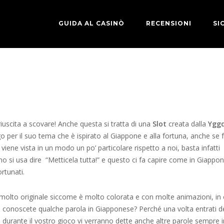
GUIDA AL CASINÒ
RECENSIONI
SI
iuscita a scovare! Anche questa si tratta di una
Slot
creata dalla
Yggd
go per il suo tema che è ispirato al Giappone e alla fortuna, anche se 
iene vista in un modo un po’ particolare rispetto a noi, basta infatti
 si usa dire “Metticela tutta!” e questo ci fa capire come in Giappo
rtunati.
olto originale siccome è molto colorata e con molte animazioni, in 
so conoscete qualche parola in Giapponese? Perché una volta entrati d
e durante il vostro gioco vi verranno dette anche altre parole sempre i