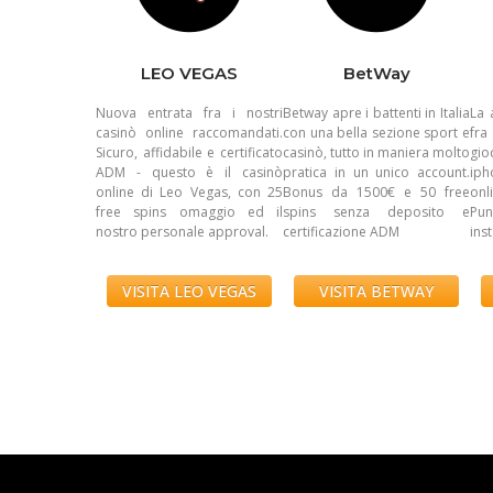
LEO VEGAS
BetWay
Nuova entrata fra i nostri
Betway apre i battenti in Italia
La 
casinò online raccomandati.
con una bella sezione sport e
fra
Sicuro, affidabile e certificato
casinò, tutto in maniera molto
gio
ADM - questo è il casinò
pratica in un unico account.
iph
online di Leo Vegas, con 25
Bonus da 1500€ e 50 free
on
free spins omaggio ed il
spins senza deposito e
Pun
nostro personale approval.
certificazione ADM
inst
VISITA LEO VEGAS
VISITA BETWAY