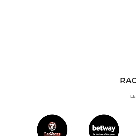
RAC
LE