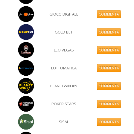
GIOCO DIGITALE
COMMENTA
GOLD BET
COMMENTA
LEO VEGAS
COMMENTA
LOTTOMATICA
COMMENTA
PLANETWIN365
COMMENTA
POKER STARS
COMMENTA
SISAL
COMMENTA