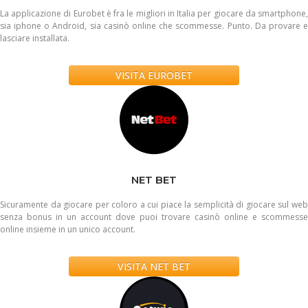
La applicazione di Eurobet è fra le migliori in Italia per giocare da smartphone,
sia iphone o Android, sia casinò online che scommesse. Punto. Da provare e
lasciare installata.
VISITA EUROBET
NET BET
Sicuramente da giocare per coloro a cui piace la semplicità di giocare sul web
senza bonus in un account dove puoi trovare casinò online e scommesse
online insieme in un unico account.
VISITA NET BET