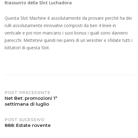
Riassunto della Slot Luchadora
Questa Slot Machine è assolutamente da provare perché ha dei
rulli assolutamente innovativi composti da ben 4 linee in
verticale e poi non mancano i suoi bonus i quali sono davvero
parecchi. Mettetevi quindi nei panni di un wrestler e sfidate tutti i
lottatori di questa Slot.
Post
POST PRECEDENTE
Net Bet: promozioni 1°
settimana di luglio
navigation
POST SUCESSIVO
888: Estate rovente