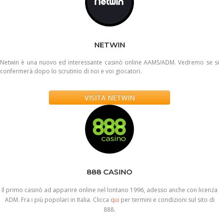
NETWIN
Netwin è una nuovo ed interessante casinò online AAMS/ADM. Vedremo se si
confermerà dopo lo scrutinio di noi e voi giocatori.
VISITA NETWIN
888 CASINO
Il primo casinò ad apparire online nel lontano 1996, adesso anche con licenza
ADM. Fra i più popolari in Italia. Clicca
qui
per termini e condizioni sul sito di
888.