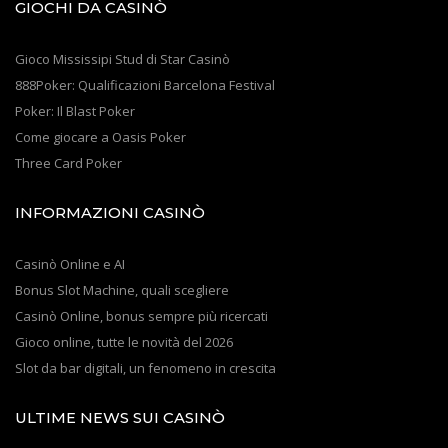
GIOCHI DA CASINÒ
Gioco Mississipi Stud di Star Casinò
888Poker: Qualificazioni Barcelona Festival
Poker: Il Blast Poker
Come giocare a Oasis Poker
Three Card Poker
INFORMAZIONI CASINÒ
Casinò Online e AI
Bonus Slot Machine, quali scegliere
Casinò Online, bonus sempre più ricercati
Gioco online, tutte le novità del 2026
Slot da bar digitali, un fenomeno in crescita
ULTIME NEWS SUI CASINÒ