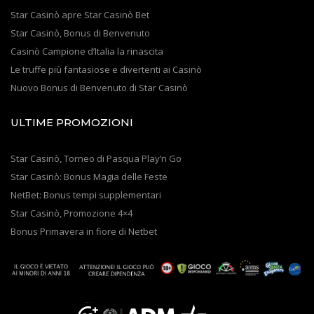
Star Casinò apre Star Casinò Bet
Star Casinò, Bonus di Benvenuto
Casinò Campione d’Italia la rinascita
Le truffe più fantasiose e divertenti ai Casinò
Nuovo Bonus di Benvenuto di Star Casinò
ULTIME PROMOZIONI
Star Casinò, Torneo di Pasqua Play’n Go
Star Casinò: Bonus Magia delle Feste
NetBet: Bonus tempi supplementari
Star Casinò, Promozione 4×4
Bonus Primavera in fiore di Netbet