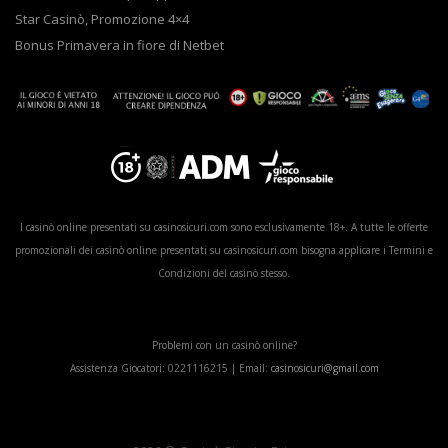
Star Casinò, Promozione 4×4
Bonus Primavera in fiore di Netbet
I casinò online presentati su casinosicuri.com sono esclusivamente 18+. A tutte le offerte
promozionali dei casinò online presentati su casinosicuri.com bisogna applicare i Termini e
Condizioni del casinò stesso.
Problemi con un casinò online?
Assistenza Giocatori: 0221116215 | Email:
casinosicuri@gmail.com