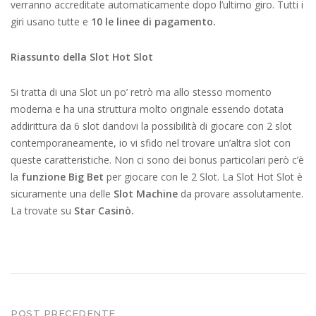
verranno accreditate automaticamente dopo l’ultimo giro. Tutti i
giri usano tutte e
10 le linee di pagamento.
Riassunto della Slot Hot Slot
Si tratta di una Slot un po’ retrò ma allo stesso momento
moderna e ha una struttura molto originale essendo dotata
addirittura da 6 slot dandovi la possibilità di giocare con 2 slot
contemporaneamente, io vi sfido nel trovare un’altra slot con
queste caratteristiche. Non ci sono dei bonus particolari però c’è
la
funzione Big Bet
per giocare con le 2 Slot. La Slot Hot Slot è
sicuramente una delle
Slot Machine
da provare assolutamente.
La trovate su
Star Casinò.
POST PRECEDENTE