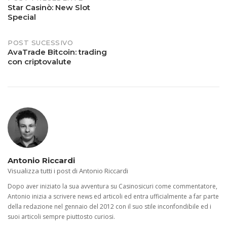
Post
Star Casinò: New Slot
Special
navigation
POST SUCESSIVO
AvaTrade Bitcoin: trading
con criptovalute
Antonio Riccardi
Visualizza tutti i post di Antonio Riccardi
Dopo aver iniziato la sua avventura su Casinosicuri come commentatore,
Antonio inizia a scrivere news ed articoli ed entra ufficialmente a far parte
della redazione nel gennaio del 2012 con il suo stile inconfondibile ed i
suoi articoli sempre piuttosto curiosi.