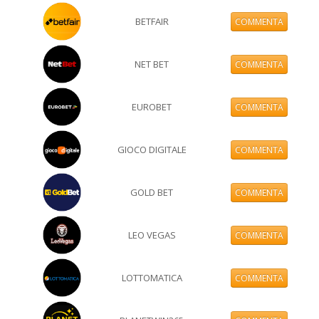
BETFAIR
COMMENTA
NET BET
COMMENTA
EUROBET
COMMENTA
GIOCO DIGITALE
COMMENTA
GOLD BET
COMMENTA
LEO VEGAS
COMMENTA
LOTTOMATICA
COMMENTA