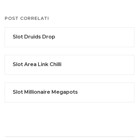
POST CORRELATI
Slot Druids Drop
Slot Area Link Chilli
Slot Millionaire Megapots