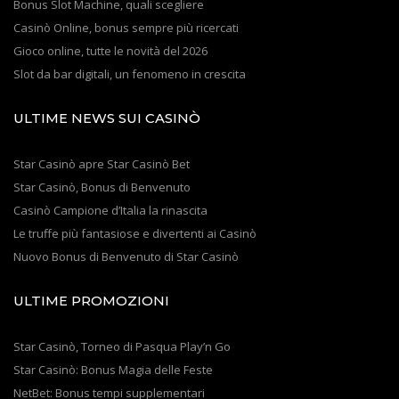
Bonus Slot Machine, quali scegliere
Casinò Online, bonus sempre più ricercati
Gioco online, tutte le novità del 2026
Slot da bar digitali, un fenomeno in crescita
ULTIME NEWS SUI CASINÒ
Star Casinò apre Star Casinò Bet
Star Casinò, Bonus di Benvenuto
Casinò Campione d’Italia la rinascita
Le truffe più fantasiose e divertenti ai Casinò
Nuovo Bonus di Benvenuto di Star Casinò
ULTIME PROMOZIONI
Star Casinò, Torneo di Pasqua Play’n Go
Star Casinò: Bonus Magia delle Feste
NetBet: Bonus tempi supplementari