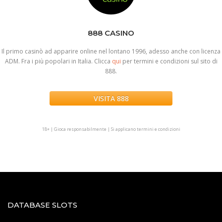
888 CASINO
Il primo casinò ad apparire online nel lontano 1996, adesso anche con licenza
ADM. Fra i più popolari in Italia. Clicca
qui
per termini e condizioni sul sito di
888.
VISITA 888
.
18+ | Gioca responsabilmente | Si applicano termini e condizioni
DATABASE SLOTS