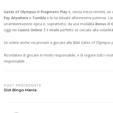
Gates of Olympus
di
Pragmatic Play
è, senza mezzi termini, un 
Pay Anywhere
e
Tumble
e le ha elevate all’ennesima potenza. L’
un’ambientazione epica e, soprattutto, da una modalità
Bonus
di
G
oggi nei
Casinò Online
. È il
titolo
perfetto se cercate alta volatili
Se volete anche voi provare a giocare alla
Slot
Gates of Olympus po
Ricordatevi di giocare in modo responsabile, e di seguire tutti i no
responsabile.
Post
POST PRECEDENTE
Slot Bingo Mania
navigation