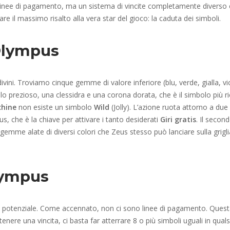
linee di pagamento, ma un sistema di vincite completamente diverso
e il massimo risalto alla vera star del gioco: la caduta dei simboli.
 Olympus
vini. Troviamo cinque gemme di valore inferiore (blu, verde, gialla, vi
llo prezioso, una clessidra e una corona dorata, che è il simbolo più r
chine
non esiste un simbolo
Wild
(Jolly). L’azione ruota attorno a due
us, che è la chiave per attivare i tanto desiderati
Giri gratis
. Il second
 gemme alate di diversi colori che Zeus stesso può lanciare sulla grigli
lympus
o potenziale. Come accennato, non ci sono linee di pagamento. Ques
nere una vincita, ci basta far atterrare 8 o più simboli uguali in quals