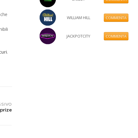
iche
WILLIAM HILL
COMMENTA
ibili
JACKPOTCITY
COMMENTA
curi
.
SSIVO
prize