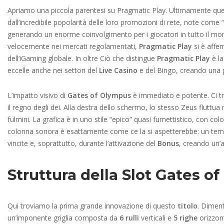
Apriamo una piccola parentesi su Pragmatic Play. Ultimamente qu
dall’incredibile popolarità delle loro promozioni di rete, note come “
generando un enorme coinvolgimento per i giocatori in tutto il mond
velocemente nei mercati regolamentati,
Pragmatic Play
si è affe
dell’iGaming globale. In oltre Ciò che distingue
Pragmatic Play
è la
eccelle anche nei settori del
Live Casino
e del Bingo, creando una p
L’impatto visivo di
Gates of Olympus
è immediato e potente. Ci tr
il regno degli dei. Alla destra dello schermo, lo stesso Zeus fluttua
fulmini. La grafica è in uno stile “epico” quasi fumettistico, con col
colonna sonora è esattamente come ce la si aspetterebbe: un tema
vincite e, soprattutto, durante l’attivazione del
Bonus
, creando un’a
Struttura della Slot Gates o
Qui troviamo la prima grande innovazione di questo
titolo
. Diment
un’imponente griglia composta da
6 rulli
verticali e
5 righe
orizzont