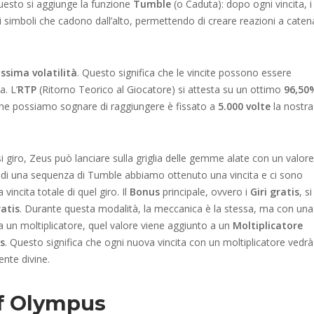
 questo si aggiunge la funzione
Tumble
(o Caduta): dopo ogni vincita, i
simboli che cadono dall’alto, permettendo di creare reazioni a caten
issima volatilità
. Questo significa che le vincite possono essere
. L’
RTP
(Ritorno Teorico al Giocatore) si attesta su un ottimo
96,50
he possiamo sognare di raggiungere è fissato a
5.000 volte
la nostra
i giro, Zeus può lanciare sulla griglia delle gemme alate con un valore
ne di una sequenza di Tumble abbiamo ottenuto una vincita e ci sono
 vincita totale di quel giro. Il
Bonus
principale, ovvero i
Giri gratis
, s
ratis
. Durante questa modalità, la meccanica è la stessa, ma con una
a un moltiplicatore, quel valore viene aggiunto a un
Moltiplicatore
s
. Questo significa che ogni nuova vincita con un moltiplicatore vedrà
ente divine.
of Olympus