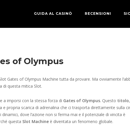
GUIDA AL CASINÒ
RECENSIONI
SI
ates of Olympus
la Slot Gates of Olympus Machine tutta da provare. Ma ovviamente l’a
 di questa mitica Slot.
e a imporsi con la stessa forza di
Gates of Olympus
. Questo
titolo
,
 e propria scarica di adrenalina che ci trasporta direttamente sulla c
dinamici, dove l’azione non si ferma mai e il potenziale di vincita è
erché questa
Slot Machine
è diventata un fenomeno globale.