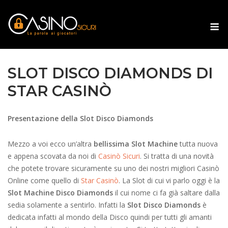
Skip
to
M
content
SLOT DISCO DIAMONDS DI
STAR CASINÒ
Presentazione della Slot Disco Diamonds
Mezzo a voi ecco un’altra
bellissima Slot Machine
tutta nuova
e appena scovata da noi di
Casinò Sicuri
. Si tratta di una novità
che potete trovare sicuramente su uno dei nostri migliori Casinò
Online come quello di
Star Casinò
. La Slot di cui vi parlo oggi è la
Slot Machine Disco Diamonds
il cui nome ci fa già saltare dalla
sedia solamente a sentirlo. Infatti la
Slot Disco Diamonds
è
dedicata infatti al mondo della Disco quindi per tutti gli amanti