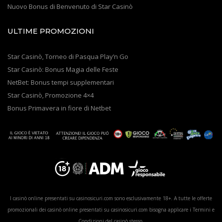
Nuovo Bonus di Benvenuto di Star Casinò
ULTIME PROMOZIONI
Star Casinò, Torneo di Pasqua Play’n Go
Star Casinò: Bonus Magia delle Feste
NetBet: Bonus tempi supplementari
Star Casinò, Promozione 4×4
Bonus Primavera in fiore di Netbet
I casinò online presentati su casinosicuri.com sono esclusivamente 18+. A tutte le offerte
promozionali dei casinò online presentati su casinosicuri.com bisogna applicare i Termini e
Condizioni del casinò stesso.