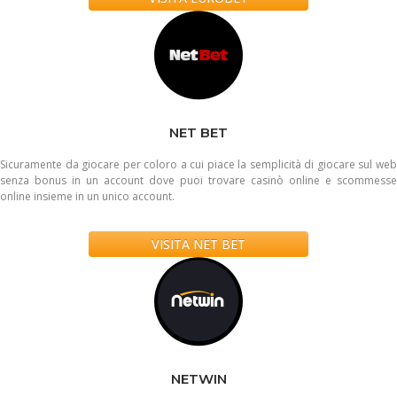
NET BET
Sicuramente da giocare per coloro a cui piace la semplicità di giocare sul web
senza bonus in un account dove puoi trovare casinò online e scommesse
online insieme in un unico account.
VISITA NET BET
NETWIN