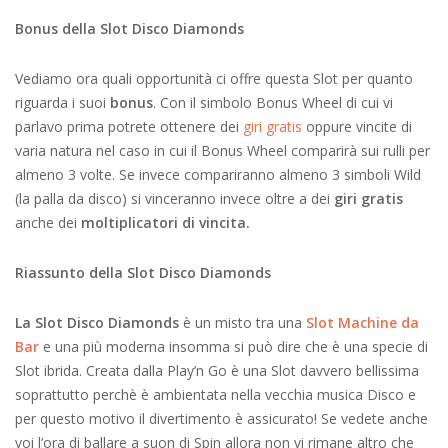
Bonus della Slot Disco Diamonds
Vediamo ora quali opportunità ci offre questa Slot per quanto
riguarda i suoi
bonus
. Con il simbolo Bonus Wheel di cui vi
parlavo prima potrete ottenere dei
giri gratis
oppure vincite di
varia natura nel caso in cui il Bonus Wheel comparirà sui rulli per
almeno 3 volte. Se invece compariranno almeno 3 simboli Wild
(la palla da disco) si vinceranno invece oltre a dei
giri gratis
anche dei
moltiplicatori di vincita.
Riassunto della Slot Disco Diamonds
La Slot Disco Diamonds
è un misto tra una
Slot Machine da
Bar
e una più moderna insomma si può dire che è una specie di
Slot ibrida. Creata dalla Play’n Go è una Slot davvero bellissima
soprattutto perchè è ambientata nella vecchia musica Disco e
per questo motivo il divertimento è assicurato! Se vedete anche
voi l’ora di ballare a suon di Spin allora non vi rimane altro che