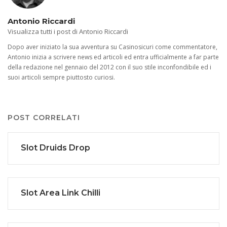
Antonio Riccardi
Visualizza tutti i post di Antonio Riccardi
Dopo aver iniziato la sua avventura su Casinosicuri come commentatore,
Antonio inizia a scrivere news ed articoli ed entra ufficialmente a far parte
della redazione nel gennaio del 2012 con il suo stile inconfondibile ed i
suoi articoli sempre piuttosto curiosi.
POST CORRELATI
Slot Druids Drop
Slot Area Link Chilli