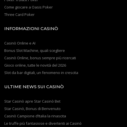
Come giocare a Oasis Poker
Three Card Poker
INFORMAZIONI CASINÒ
Casinò Online e AI
Bonus Slot Machine, quali scegliere
Casinò Online, bonus sempre più ricercati
Gioco online, tutte le novità del 2026
Slot da bar digitali, un fenomeno in crescita
ULTIME NEWS SUI CASINÒ
Star Casinò apre Star Casinò Bet
Star Casinò, Bonus di Benvenuto
Casinò Campione d’Italia la rinascita
Le truffe più fantasiose e divertenti ai Casinò