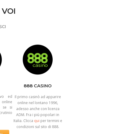
 VOI
SCI
888 CASINO
ovo ed
Il primo casinò ad apparire
 online
online nel lontano 1996,
 se si
adesso anche con licenza
rutinio
ADM. Fra i più popolari in
Italia. Clicca
qui
per termini e
condizioni sul sito di 888.