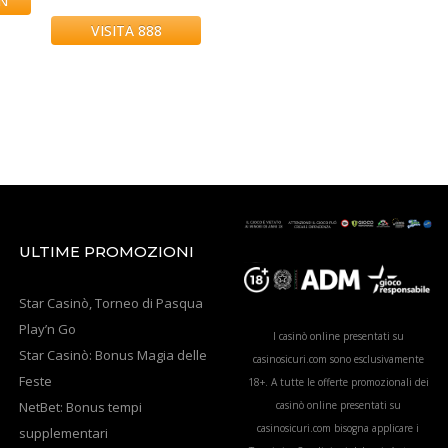
N
VISITA 888
ULTIME PROMOZIONI
Star Casinò, Torneo di Pasqua
Play’n Go
I casinò online presentati su
Star Casinò: Bonus Magia delle
casinosicuri.com sono esclusivamente
Feste
18+. A tutte le offerte promozionali dei
casinò online presentati su
NetBet: Bonus tempi
casinosicuri.com bisogna applicare i
supplementari