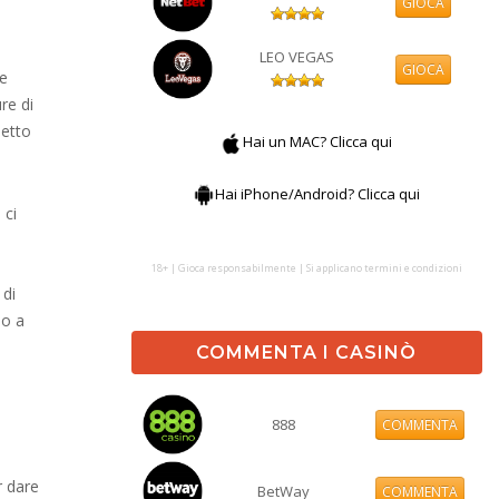
GIOCA
LEO VEGAS
GIOCA
 e
re di
petto
Hai un MAC? Clicca qui
Hai iPhone/Android? Clicca qui
 ci
18+ | Gioca responsabilmente | Si applicano termini e condizioni
 di
do a
COMMENTA I CASINÒ
888
COMMENTA
r dare
BetWay
COMMENTA