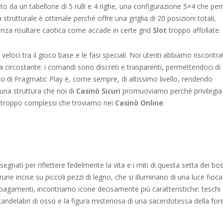
to da un tabellone di 5 rulli e 4 righe, una configurazione 5×4 che pe
trutturale è ottimale perché offre una griglia di 20 posizioni totali,
enza risultare caotica come accade in certe grid
Slot
troppo affollate.
veloci tra il gioco base e le fasi speciali. Noi utenti abbiamo riscontra
esta circostante: i comandi sono discreti e trasparenti, permettendoci di
o di Pragmatic Play è, come sempre, di altissimo livello, rendendo
una struttura che noi di
Casinò Sicuri
promuoviamo perché privilegia 
li troppo complessi che troviamo nei
Casinò Online
.
segnati per riflettere fedelmente la vita e i miti di questa setta dei bosc
ne incise su piccoli pezzi di legno, che si illuminano di una luce fioca
 pagamenti, incontriamo icone decisamente più caratteristiche: teschi 
candelabri di osso e la figura misteriosa di una sacerdotessa della for