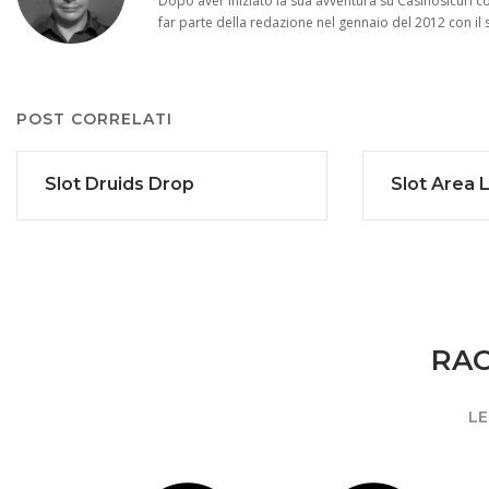
Dopo aver iniziato la sua avventura su Casinosicuri c
far parte della redazione nel gennaio del 2012 con il s
POST CORRELATI
Slot Druids Drop
Slot Area L
RAC
LE