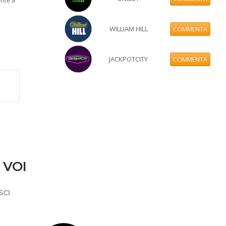
ente a
WILLIAM HILL
COMMENTA
JACKPOTCITY
COMMENTA
 VOI
SCI