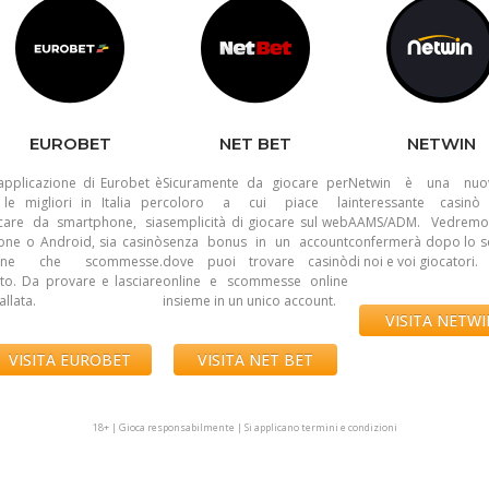
EUROBET
NET BET
NETWIN
applicazione di Eurobet è
Sicuramente da giocare per
Netwin è una nu
 le migliori in Italia per
coloro a cui piace la
interessante casinò
care da smartphone, sia
semplicità di giocare sul web
AAMS/ADM. Vedremo
one o Android, sia casinò
senza bonus in un account
confermerà dopo lo sc
line che scommesse.
dove puoi trovare casinò
di noi e voi giocatori.
to. Da provare e lasciare
online e scommesse online
allata.
insieme in un unico account.
VISITA NETWI
VISITA EUROBET
VISITA NET BET
.
18+ | Gioca responsabilmente | Si applicano termini e condizioni