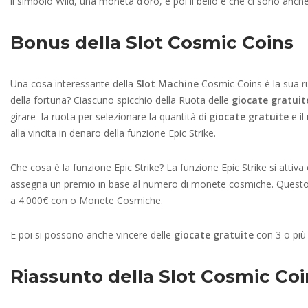
il simbolo Wild, una moneta d’oro, e poi il bello è che ci sono anche i
Bonus della Slot Cosmic Coins
Una cosa interessante della
Slot Machine
Cosmic Coins è la sua ru
della fortuna? Ciascuno spicchio della Ruota delle
giocate gratuit
girare la ruota per selezionare la quantità di
giocate gratuite
e il
alla vincita in denaro della funzione Epic Strike.
Che cosa è la funzione Epic Strike? La funzione Epic Strike si att
assegna un premio in base al numero di monete cosmiche. Quest
a 4.000€ con o Monete Cosmiche.
E poi si possono anche vincere delle
giocate gratuite
con 3 o più 
Riassunto della Slot Cosmic Coi