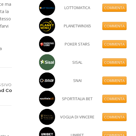
ice ma
LOTTOMATICA
COMMENTA
ta la
stesso
farvi
PLANETWIN365
COMMENTA
POKER STARS
COMMENTA
a
SISAL
COMMENTA
SNAI
COMMENTA
SSIVO
nd Co
SPORTITALIA BET
COMMENTA
VOGLIA DI VINCERE
COMMENTA
UNIBET
COMMENTA