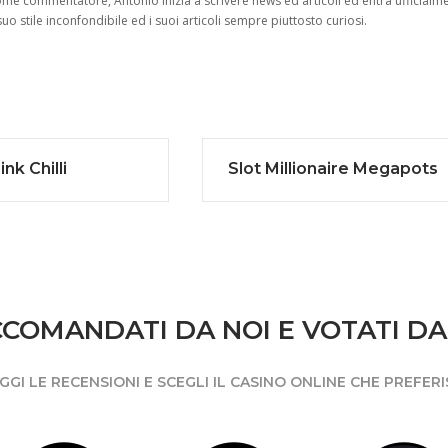
ome commentatore, Antonio inizia a scrivere news ed articoli ed entra ufficialm
uo stile inconfondibile ed i suoi articoli sempre piuttosto curiosi.
ink Chilli
Slot Millionaire Megapots
COMANDATI DA NOI E VOTATI DA
GGI LE RECENSIONI E SCEGLI IL CASINO ONLINE CHE PREFERI