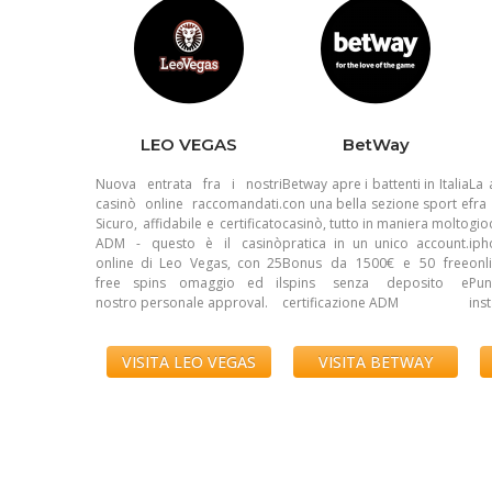
LEO VEGAS
BetWay
Nuova entrata fra i nostri
Betway apre i battenti in Italia
La 
casinò online raccomandati.
con una bella sezione sport e
fra
Sicuro, affidabile e certificato
casinò, tutto in maniera molto
gio
ADM - questo è il casinò
pratica in un unico account.
iph
online di Leo Vegas, con 25
Bonus da 1500€ e 50 free
on
free spins omaggio ed il
spins senza deposito e
Pun
nostro personale approval.
certificazione ADM
inst
VISITA LEO VEGAS
VISITA BETWAY