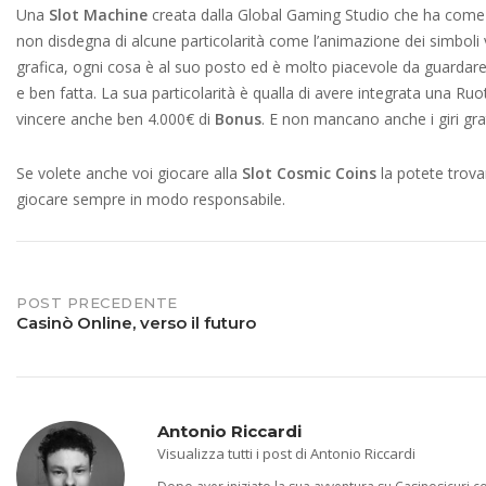
Una
Slot Machine
creata dalla Global Gaming Studio che ha come 
non disdegna di alcune particolarità come l’animazione dei simboli v
grafica, ogni cosa è al suo posto ed è molto piacevole da guarda
e ben fatta. La sua particolarità è qualla di avere integrata una Ru
vincere anche ben 4.000€ di
Bonus
. E non mancano anche i giri grat
Se volete anche voi giocare alla
Slot Cosmic Coins
la potete trovar
giocare sempre in modo responsabile.
Post
POST PRECEDENTE
Casinò Online, verso il futuro
navigation
Antonio Riccardi
Visualizza tutti i post di Antonio Riccardi