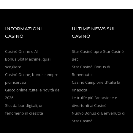
INFORMAZIONI
ULTIME NEWS SUI
CASINÒ
CASINÒ
Casinò Online e AI
Star Casinò apre Star Casinò
Bonus Slot Machine, quali
Bet
scegliere
Star Casinò, Bonus di
Casinò Online, bonus sempre
Benvenuto
più ricercati
Casinò Campione d’Italia la
Gioco online, tutte le novità del
rinascita
2026
Le truffe più fantasiose e
Slot da bar digitali, un
divertenti ai Casinò
fenomeno in crescita
Nuovo Bonus di Benvenuto di
Star Casinò