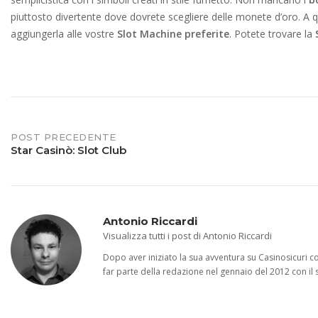
piuttosto divertente dove dovrete scegliere delle monete d’oro. A 
aggiungerla alle vostre
Slot Machine preferite
. Potete trovare la
Post
POST PRECEDENTE
Star Casinò: Slot Club
navigation
Antonio Riccardi
Visualizza tutti i post di Antonio Riccardi
Dopo aver iniziato la sua avventura su Casinosicuri c
far parte della redazione nel gennaio del 2012 con il s