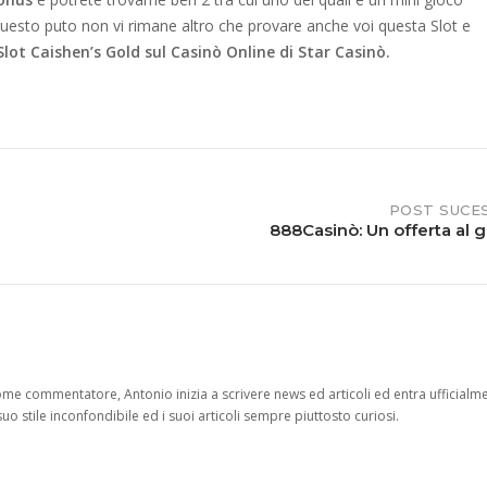
questo puto non vi rimane altro che provare anche voi questa Slot e
Slot Caishen’s Gold sul Casinò Online di Star Casinò.
POST SUCE
888Casinò: Un offerta al 
ome commentatore, Antonio inizia a scrivere news ed articoli ed entra ufficialm
uo stile inconfondibile ed i suoi articoli sempre piuttosto curiosi.