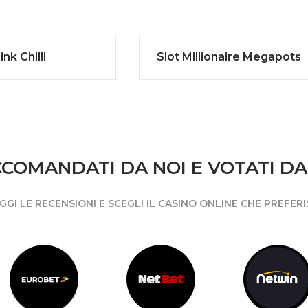
ink Chilli
Slot Millionaire Megapots
COMANDATI DA NOI E VOTATI DA
GGI LE RECENSIONI E SCEGLI IL CASINO ONLINE CHE PREFERI