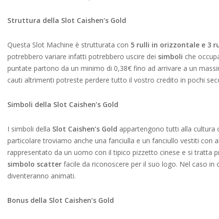
Struttura della Slot Caishen’s Gold
Questa Slot Machine è strutturata con
5 rulli in orizzontale e 3 r
potrebbero variare infatti potrebbero uscire dei
simboli
che occupan
puntate partono da un minimo di 0,38€ fino ad arrivare a un massim
cauti altrimenti potreste perdere tutto il vostro credito in pochi sec
Simboli della Slot Caishen’s Gold
I simboli della
Slot Caishen’s Gold
appartengono tutti alla cultura c
particolare troviamo anche una fanciulla e un fanciullo vestiti con abi
rappresentato da un uomo con il tipico pizzetto cinese e si tratta p
simbolo scatter
facile da riconoscere per il suo logo. Nel caso in 
diventeranno animati.
Bonus della Slot Caishen’s Gold