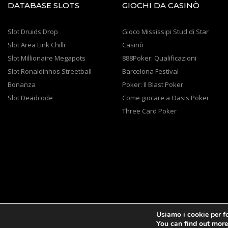
DATABASE SLOTS
GIOCHI DA CASINÒ
Slot Druids Drop
Gioco Mississipi Stud di Star
Slot Area Link Chilli
Casinò
Slot Millionaire Megapots
888Poker: Qualificazioni
Slot Ronaldinhos Streetball
Barcelona Festival
Bonanza
Poker: Il Blast Poker
Slot Deadcode
Come giocare a Oasis Poker
Three Card Poker
Usiamo i cookie per fo
2026 © Casinò Sicuri
Privacy
You can find out more