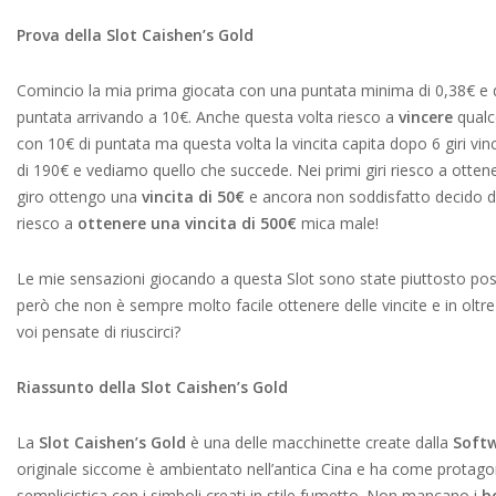
Prova della Slot Caishen’s Gold
Comincio la mia prima giocata con una puntata minima di 0,38€ e do
puntata arrivando a 10€. Anche questa volta riesco a
vincere
qualc
con 10€ di puntata ma questa volta la vincita capita dopo 6 giri v
di 190€ e vediamo quello che succede. Nei primi giri riesco a ottene
giro ottengo una
vincita di 50€
e ancora non soddisfatto decido di 
riesco a
ottenere una vincita di 500€
mica male!
Le mie sensazioni giocando a questa Slot sono state piuttosto pos
però che non è sempre molto facile ottenere delle vincite e in olt
voi pensate di riuscirci?
Riassunto della Slot Caishen’s Gold
La
Slot Caishen’s Gold
è una delle macchinette create dalla
Softw
originale siccome è ambientato nell’antica Cina e ha come protag
semplicistica con i simboli creati in stile fumetto. Non mancano i
b