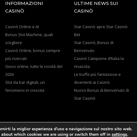
INFORMAZIONI
ULTIME NEWS SUI
CASINÒ
CASINÒ
Casinò Online e AI
Star Casinò apre Star Casinò
Bonus Slot Machine, quali
Bet
scegliere
Star Casinò, Bonus di
Casinò Online, bonus sempre
Benvenuto
più ricercati
Casinò Campione d’Italia la
Gioco online, tutte le novità del
rinascita
2026
Le truffe più fantasiose e
Slot da bar digitali, un
divertenti ai Casinò
fenomeno in crescita
Nuovo Bonus di Benvenuto di
Star Casinò
rnirti la miglior esperienza d'uso e navigazione sul nostro sito web.
Chi siamo
FAQs
Regolamento
Disclaimer
Si
 about which cookies we are using or switch them off in
settings
.