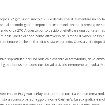
po il 2° giro vinco subito 1,20€ e decido così di aumentare un po’ l
osa al secondo giro un importo di 4€ e quindi decido di proseguire s
incendo circa 27€. A questo punto decido di effettuare una puntata ma
re delle vincite di poco conto attraverso dei simboli di valore basso e
continuare anche se il credito si sta esaurendo. Questa volta dopo 3 
itive soprattutto per una musica rilassante di sottofondo, devo amm
re il gioco bonus non sono riuscito ad attivarlo nemmeno una volta. M
are House Pragmatic Play
piuttosto ben riuscita e ha un tema mol
onista un curioso personaggio di nome Caishen’s
.
La sua grafica è mo
onus
e potrete trovarne ben 2 tra cui uno dei quali è un mini gioco