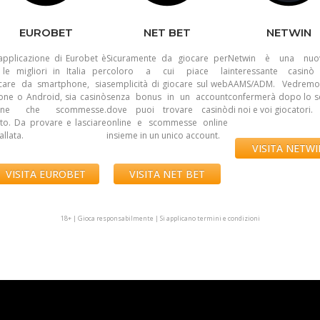
EUROBET
NET BET
NETWIN
applicazione di Eurobet è
Sicuramente da giocare per
Netwin è una nu
 le migliori in Italia per
coloro a cui piace la
interessante casinò
care da smartphone, sia
semplicità di giocare sul web
AAMS/ADM. Vedremo
one o Android, sia casinò
senza bonus in un account
confermerà dopo lo sc
line che scommesse.
dove puoi trovare casinò
di noi e voi giocatori.
to. Da provare e lasciare
online e scommesse online
allata.
insieme in un unico account.
VISITA NETWI
VISITA EUROBET
VISITA NET BET
.
18+ | Gioca responsabilmente | Si applicano termini e condizioni