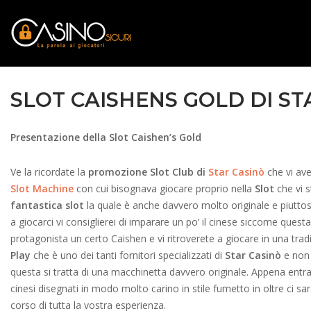
Skip
to
content
SLOT CAISHENS GOLD DI ST
Presentazione della Slot Caishen’s Gold
Ve la ricordate la
promozione Slot Club di
Star Casinò
che vi ave
Slot Machine
con cui bisognava giocare proprio nella
Slot
che vi 
fantastica slot
la quale è anche davvero molto originale e piuttos
a giocarci vi consiglierei di imparare un po’ il cinese siccome quest
protagonista un certo Caishen e vi ritroverete a giocare in una trad
Play
che è uno dei tanti fornitori specializzati di
Star Casinò
e non 
questa si tratta di una macchinetta davvero originale. Appena entrat
cinesi disegnati in modo molto carino in stile fumetto in oltre ci 
corso di tutta la vostra esperienza.