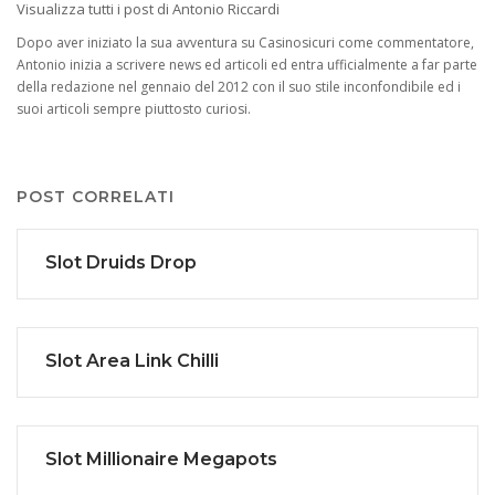
Visualizza tutti i post di Antonio Riccardi
Dopo aver iniziato la sua avventura su Casinosicuri come commentatore,
Antonio inizia a scrivere news ed articoli ed entra ufficialmente a far parte
della redazione nel gennaio del 2012 con il suo stile inconfondibile ed i
suoi articoli sempre piuttosto curiosi.
POST CORRELATI
Slot Druids Drop
Slot Area Link Chilli
Slot Millionaire Megapots