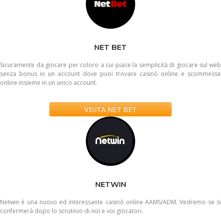
NET BET
Sicuramente da giocare per coloro a cui piace la semplicità di giocare sul web
senza bonus in un account dove puoi trovare casinò online e scommesse
online insieme in un unico account.
VISITA NET BET
NETWIN
Netwin è una nuovo ed interessante casinò online AAMS/ADM. Vedremo se si
confermerà dopo lo scrutinio di noi e voi giocatori.