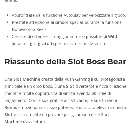
Bonus
.
Approfittate della funzione Autoplay per velocizzare il gioco.
Prestate attenzione ai simboli speciali durante la funzione
Honeycomb Reels.
Cercate di ottenere il maggior numero possibile di
Wild
durante i
giri gratuiti
per massimizzare le vincite.
Riassunto della Slot Boss Bear
Una
Slot Machine
creata dalla Push Gaming il cui protagonista
principale è un orso boss. É una
Slot
divertente e ricca di azione
che offre molte opportunità di vincita avendo 60 linee di
pagamento. Con la sua grafica accattivante, le sue funzioni
Bonus
emozionanti e il suo potenziale di vincita elevato, questa
Slot
è sicuramente da provare per gli amanti delle
Slot
Machine
d’avventura.