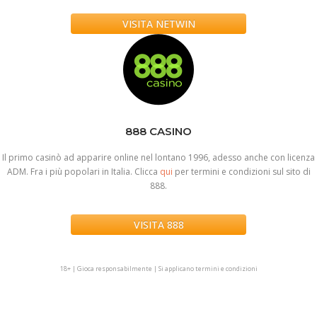
VISITA NETWIN
888 CASINO
Il primo casinò ad apparire online nel lontano 1996, adesso anche con licenza
ADM. Fra i più popolari in Italia. Clicca
qui
per termini e condizioni sul sito di
888.
VISITA 888
.
18+ | Gioca responsabilmente | Si applicano termini e condizioni