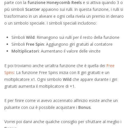
parte con la
funzione Honeycomb Reels
e si attiva quando 3 o
più simboli
Scatter
appaiono sui rulli. In questa funzione, i rulli si
trasformano in un alveare e ogni cella rivela un premio in denaro
o un simbolo speciale. I simboli speciali includono:
Simboli
Wild
: Rimangono sui rulli per il resto della funzione
Simboli
Free Spin
: Aggiungono giri gratuiti al contatore
Moltiplicatori
: Aumentano il valore delle vincite
E poi troviamo anche un’altra funzione che è quella dei
Free
Spins
: La funzione Free Spins inizia con 8 giri gratuiti e un
moltiplicatore x1. Ogni simbolo
Wild
che appare durante i giri
gratuiti aumenta il moltiplicatore di +1.
E per finire come vi avevo accennato all’inizio esiste anche un
pulsante con cui è possibile acquistare i
Bonus
.
Vorrei poi darvi anche qualche consiglio per sfruttare al meglio i