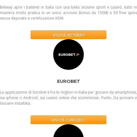
Betway apre i battenti in Italia con una bella sezione sport e casinò, tutto in
maniera molto pratica in un unico account. Bonus da 1500€ e 50 free spins
senza deposito e certificazione ADM
VISITA BETWAY
EUROBET
La applicazione di Eurobet è fra le migliori in Italia per giocare da smartphone,
sia iphone o Android, sia casinò online che scommesse. Punto. Da provare e
lasciare installata.
VISITA EUROBET