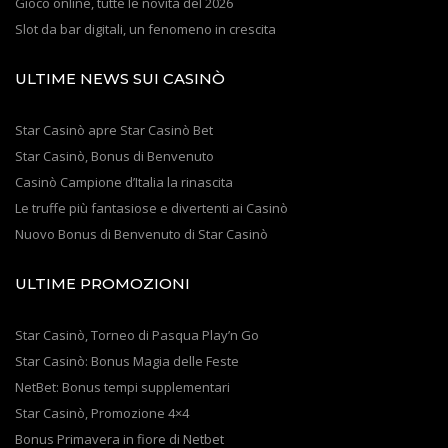
Gioco online, tutte le novità del 2026
Slot da bar digitali, un fenomeno in crescita
ULTIME NEWS SUI CASINÒ
Star Casinò apre Star Casinò Bet
Star Casinò, Bonus di Benvenuto
Casinò Campione d’Italia la rinascita
Le truffe più fantasiose e divertenti ai Casinò
Nuovo Bonus di Benvenuto di Star Casinò
ULTIME PROMOZIONI
Star Casinò, Torneo di Pasqua Play’n Go
Star Casinò: Bonus Magia delle Feste
NetBet: Bonus tempi supplementari
Star Casinò, Promozione 4×4
Bonus Primavera in fiore di Netbet