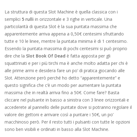
La struttura di questa Slot Machine è quella classica con i
semplici
5 rulli
in orizzontale e 3 righe in verticale. Una
particolarità di questa Slot è la sua puntata massima che
apparentemente arriva appena a 0,50€ centesimi sfruttando
tutte e 10 le linee, mentre la puntata minima è di 1 centesimo.
Essendo la puntata massima di pochi centesimi si può proprio
dire che la
Slot Book Of Dead
è fatta apposta per gli
squattrinati e per i più tirchi ma è anche molto adatta per chi è
alle prime armi e desidera fare un po’ di pratica giocando alle
Slot. Attenzione però perché ho detto “apparentemente” e
questo significa che c’è un modo per aumentare la puntata
massima che in realtà arriva fino a 50€. Come fare? Basta
cliccare nel pulsante in basso a sinistra con 3 linee orizzontali e
accederete al pannello delle puntate dove si potranno regolare il
valore dei gettoni e arrivare così a puntare i 50€, un po’
macchinoso però. Per il resto tutti i pulsanti con tutte le opzioni
sono ben visibili e ordinati in basso alla Slot Machine.