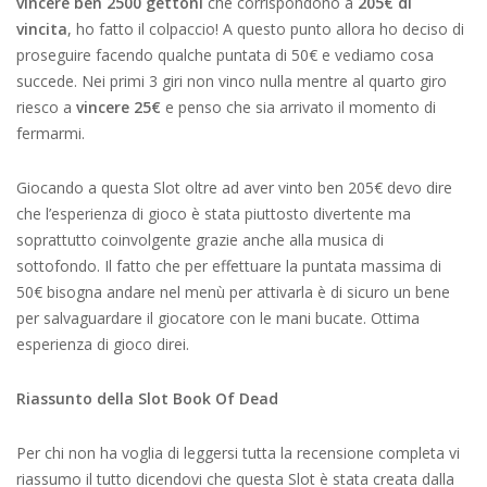
vincere ben 2500 gettoni
che corrispondono a
205€ di
vincita
, ho fatto il colpaccio! A questo punto allora ho deciso di
proseguire facendo qualche puntata di 50€ e vediamo cosa
succede. Nei primi 3 giri non vinco nulla mentre al quarto giro
riesco a
vincere 25€
e penso che sia arrivato il momento di
fermarmi.
Giocando a questa Slot oltre ad aver vinto ben 205€ devo dire
che l’esperienza di gioco è stata piuttosto divertente ma
soprattutto coinvolgente grazie anche alla musica di
sottofondo. Il fatto che per effettuare la puntata massima di
50€ bisogna andare nel menù per attivarla è di sicuro un bene
per salvaguardare il giocatore con le mani bucate. Ottima
esperienza di gioco direi.
Riassunto della Slot Book Of Dead
Per chi non ha voglia di leggersi tutta la recensione completa vi
riassumo il tutto dicendovi che questa Slot è stata creata dalla