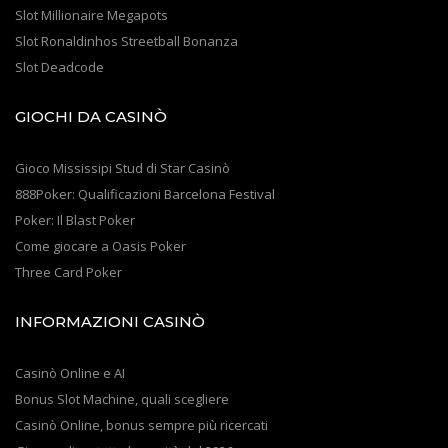
Slot Millionaire Megapots
Slot Ronaldinhos Streetball Bonanza
Slot Deadcode
GIOCHI DA CASINÒ
Gioco Mississipi Stud di Star Casinò
888Poker: Qualificazioni Barcelona Festival
Poker: Il Blast Poker
Come giocare a Oasis Poker
Three Card Poker
INFORMAZIONI CASINÒ
Casinò Online e AI
Bonus Slot Machine, quali scegliere
Casinò Online, bonus sempre più ricercati