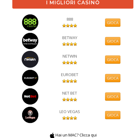
I MIGLIORI CASINÒ
888
GIOCA
BETWAY
GIOCA
NETWIN
GIOCA
EUROBET
GIOCA
NET BET
GIOCA
LEO VEGAS
GIOCA
Hai un MAC? Clicca qui