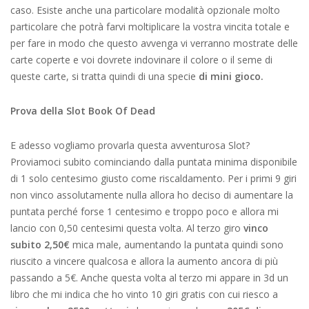
caso. Esiste anche una particolare modalità opzionale molto
particolare che potrà farvi moltiplicare la vostra vincita totale e
per fare in modo che questo avvenga vi verranno mostrate delle
carte coperte e voi dovrete indovinare il colore o il seme di
queste carte, si tratta quindi di una specie
di mini gioco.
Prova della Slot Book Of Dead
E adesso vogliamo provarla questa avventurosa Slot?
Proviamoci subito cominciando dalla puntata minima disponibile
di 1 solo centesimo giusto come riscaldamento. Per i primi 9 giri
non vinco assolutamente nulla allora ho deciso di aumentare la
puntata perché forse 1 centesimo e troppo poco e allora mi
lancio con 0,50 centesimi questa volta. Al terzo giro
vinco
subito 2,50€
mica male, aumentando la puntata quindi sono
riuscito a vincere qualcosa e allora la aumento ancora di più
passando a 5€. Anche questa volta al terzo mi appare in 3d un
libro che mi indica che ho vinto 10 giri gratis con cui riesco a