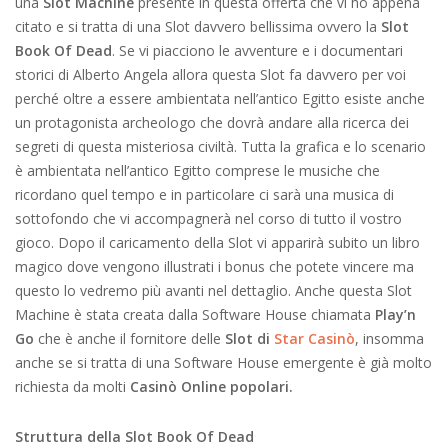
una
Slot Machine
presente in questa offerta che vi ho appena
citato e si tratta di una Slot davvero bellissima ovvero la
Slot
Book Of Dead
. Se vi piacciono le avventure e i documentari
storici di Alberto Angela allora questa Slot fa davvero per voi
perché oltre a essere ambientata nell’antico Egitto esiste anche
un protagonista archeologo che dovrà andare alla ricerca dei
segreti di questa misteriosa civiltà. Tutta la grafica e lo scenario
è ambientata nell’antico Egitto comprese le musiche che
ricordano quel tempo e in particolare ci sarà una musica di
sottofondo che vi accompagnerà nel corso di tutto il vostro
gioco. Dopo il caricamento della Slot vi apparirà subito un libro
magico dove vengono illustrati i bonus che potete vincere ma
questo lo vedremo più avanti nel dettaglio. Anche questa Slot
Machine è stata creata dalla Software House chiamata
Play’n
Go
che è anche il fornitore delle
Slot di
Star Casinò
, insomma
anche se si tratta di una Software House emergente è già molto
richiesta da molti
Casinò Online popolari.
Struttura della Slot Book Of Dead