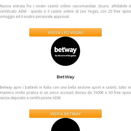
Nuova entrata fra i nostri casinò online raccomandati. Sicuro, affidabile e
certificato ADM - questo è il casinò online di Leo Vegas, con 25 free spins
omaggio ed il nostro personale approval.
VISITA LEO VEGAS
BetWay
Betway apre i battenti in Italia con una bella sezione sport e casinò, tutto in
maniera molto pratica in un unico account. Bonus da 1500€ e 50 free spins
senza deposito e certificazione ADM
VISITA BETWAY