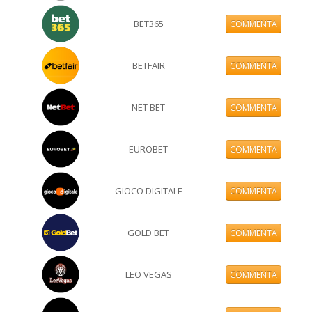
BET365
COMMENTA
BETFAIR
COMMENTA
NET BET
COMMENTA
EUROBET
COMMENTA
GIOCO DIGITALE
COMMENTA
GOLD BET
COMMENTA
LEO VEGAS
COMMENTA