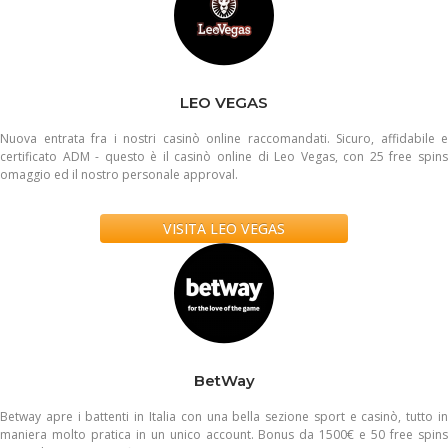
LEO VEGAS
Nuova entrata fra i nostri casinò online raccomandati. Sicuro, affidabile e
certificato ADM - questo è il casinò online di Leo Vegas, con 25 free spins
omaggio ed il nostro personale approval.
VISITA LEO VEGAS
BetWay
Betway apre i battenti in Italia con una bella sezione sport e casinò, tutto in
maniera molto pratica in un unico account. Bonus da 1500€ e 50 free spins