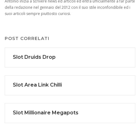
Antonio inizia a scrivere news ed articoli ed entra ufficialmente a far parte
della redazione nel gennaio del 2012 con il suo stile inconfondibile ed i
suoi articoli sempre piuttosto curiosi.
POST CORRELATI
Slot Druids Drop
Slot Area Link Chilli
Slot Millionaire Megapots