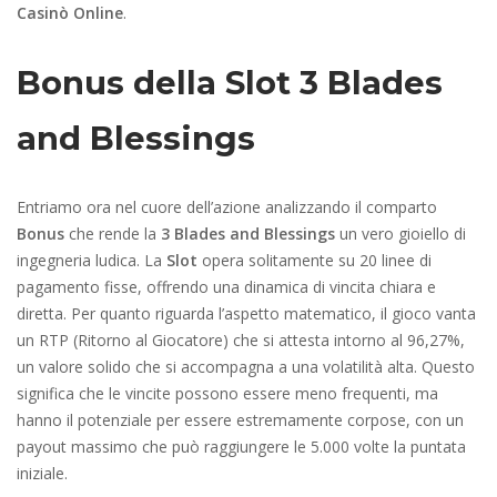
Casinò Online
.
Bonus della Slot 3 Blades
and Blessings
Entriamo ora nel cuore dell’azione analizzando il comparto
Bonus
che rende la
3 Blades and Blessings
un vero gioiello di
ingegneria ludica. La
Slot
opera solitamente su 20 linee di
pagamento fisse, offrendo una dinamica di vincita chiara e
diretta. Per quanto riguarda l’aspetto matematico, il gioco vanta
un RTP (Ritorno al Giocatore) che si attesta intorno al 96,27%,
un valore solido che si accompagna a una volatilità alta. Questo
significa che le vincite possono essere meno frequenti, ma
hanno il potenziale per essere estremamente corpose, con un
payout massimo che può raggiungere le 5.000 volte la puntata
iniziale.