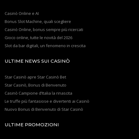
Casinò Online e AI
Bonus Slot Machine, quali scegliere
Casinò Online, bonus sempre più ricercati
Gioco online, tutte le novità del 2026
Slot da bar digitali, un fenomeno in crescita
ULTIME NEWS SUI CASINÒ
Star Casinò apre Star Casinò Bet
Star Casinò, Bonus di Benvenuto
Casinò Campione d’Italia la rinascita
Le truffe più fantasiose e divertenti ai Casinò
Nuovo Bonus di Benvenuto di Star Casinò
ULTIME PROMOZIONI