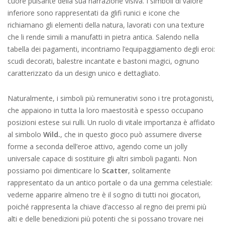
cuore pulsante della sua narrazione visiva. I simboli di valore
inferiore sono rappresentati da glifi runici e icone che
richiamano gli elementi della natura, lavorati con una texture
che li rende simili a manufatti in pietra antica. Salendo nella
tabella dei pagamenti, incontriamo l’equipaggiamento degli eroi:
scudi decorati, balestre incantate e bastoni magici, ognuno
caratterizzato da un design unico e dettagliato.
Naturalmente, i simboli più remunerativi sono i tre protagonisti,
che appaiono in tutta la loro maestosità e spesso occupano
posizioni estese sui rulli. Un ruolo di vitale importanza è affidato
al simbolo
Wild.
, che in questo gioco può assumere diverse
forme a seconda dell’eroe attivo, agendo come un jolly
universale capace di sostituire gli altri simboli paganti. Non
possiamo poi dimenticare lo
Scatter
, solitamente
rappresentato da un antico portale o da una gemma celestiale:
vederne apparire almeno tre è il sogno di tutti noi giocatori,
poiché rappresenta la chiave d’accesso al regno dei premi più
alti e delle benedizioni più potenti che si possano trovare nei