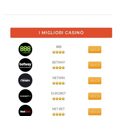
I MIGLIORI CASINÒ
888
GIOCA
BETWAY
GIOCA
NETWIN
GIOCA
EUROBET
GIOCA
NET BET
GIOCA