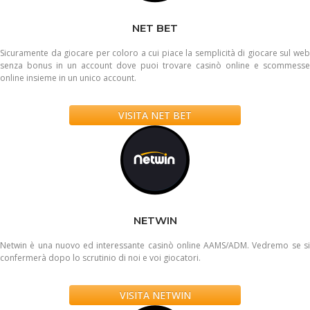
NET BET
Sicuramente da giocare per coloro a cui piace la semplicità di giocare sul web
senza bonus in un account dove puoi trovare casinò online e scommesse
online insieme in un unico account.
VISITA NET BET
NETWIN
Netwin è una nuovo ed interessante casinò online AAMS/ADM. Vedremo se si
confermerà dopo lo scrutinio di noi e voi giocatori.
VISITA NETWIN