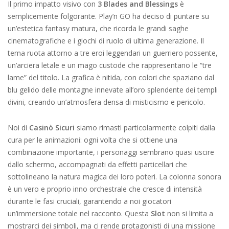
Il primo impatto visivo con
3 Blades and Blessings
è
semplicemente folgorante. Play’n GO ha deciso di puntare su
un’estetica fantasy matura, che ricorda le grandi saghe
cinematografiche e i giochi di ruolo di ultima generazione. Il
tema ruota attorno a tre eroi leggendari un guerriero possente,
un’arciera letale e un mago custode che rappresentano le “tre
lame” del titolo. La grafica è nitida, con colori che spaziano dal
blu gelido delle montagne innevate all’oro splendente dei templi
divini, creando un’atmosfera densa di misticismo e pericolo.
Noi di
Casinò Sicuri
siamo rimasti particolarmente colpiti dalla
cura per le animazioni: ogni volta che si ottiene una
combinazione importante, i personaggi sembrano quasi uscire
dallo schermo, accompagnati da effetti particellari che
sottolineano la natura magica dei loro poteri. La colonna sonora
è un vero e proprio inno orchestrale che cresce di intensità
durante le fasi cruciali, garantendo a noi giocatori
un’immersione totale nel racconto. Questa
Slot
non si limita a
mostrarci dei simboli, ma ci rende protagonisti di una missione