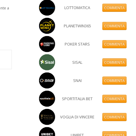
LOTTOMATICA
COMMENTA
ente a
PLANETWIN365
COMMENTA
POKER STARS
COMMENTA
SISAL
COMMENTA
SNAI
COMMENTA
SPORTITALIA BET
COMMENTA
VOGLIA DI VINCERE
COMMENTA
UNIBET
COMMENTA