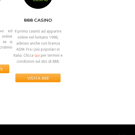
888 CASINO
ovo ed
Il primo casinò ad apparire
 online
online nel lontano 1996,
 se si
adesso anche con licenza
rutinio
ADM. Fra i più popolari in
Italia. Clicca
qui
per termini e
condizioni sul sito di 888.
N
VISITA 888