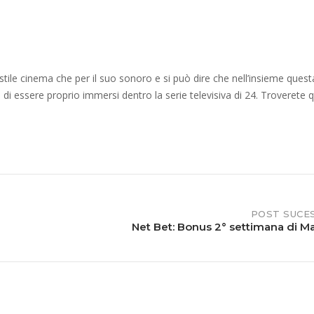
 stile cinema che per il suo sonoro e si può dire che nell’insieme quest
di essere proprio immersi dentro la serie televisiva di 24. Troverete 
POST SUCE
Net Bet: Bonus 2° settimana di M