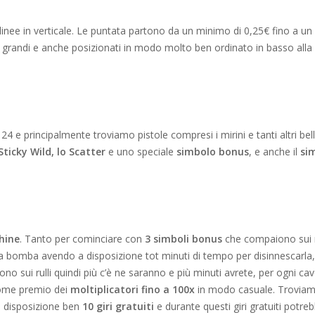
 linee in verticale. Le puntata partono da un minimo di 0,25€ fino a un
to grandi e anche posizionati in modo molto ben ordinato in basso alla
4 e principalmente troviamo pistole compresi i mirini e tanti altri bell
Sticky Wild, lo Scatter
e uno speciale
simbolo bonus
, e anche il
si
hine
. Tanto per cominciare con
3 simboli bonus
che compaiono sui ru
a bomba avendo a disposizione tot minuti di tempo per disinnescarla, 
 sui rulli quindi più c’è ne saranno e più minuti avrete, per ogni ca
 come premio dei
moltiplicatori fino a 100x
in modo casuale. Trovia
 a disposizione ben
10 giri gratuiti
e durante questi giri gratuiti potre