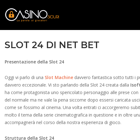
Skip
to
content
SLOT 24 DI NET BET
Presentazione della Slot 24
Oggi vi parlo di una
Slot Machine
davvero fantastica sotto tutti i p
davvero eccezionale. Vi sto parlando della Slot 24 creata dalla
Isof
ha come protagonista uno spericolato personaggio alle prese con si
del normale ma ne vale la pena siccome dopo essersi caricata usci
come se fossimo al cinema. Una volta entrati ci accorgeremo subit
molto il tema della serie cinematografica in questione e in oltre u
accompagnerà nel corso della nostra esperienza di gioco.
Struttura della Slot 24