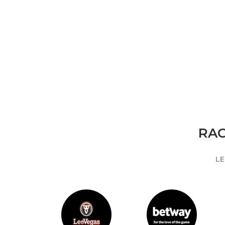
RAC
LE