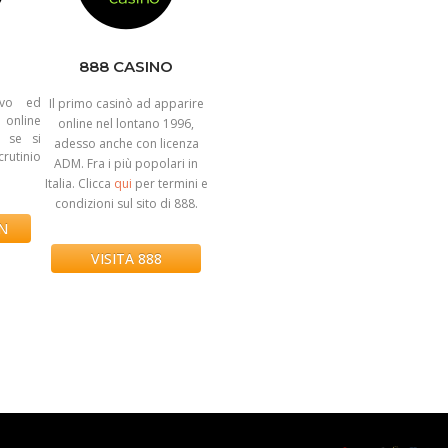
888 CASINO
ovo ed
Il primo casinò ad apparire
 online
online nel lontano 1996,
 se si
adesso anche con licenza
rutinio
ADM. Fra i più popolari in
Italia. Clicca
qui
per termini e
condizioni sul sito di 888.
N
VISITA 888