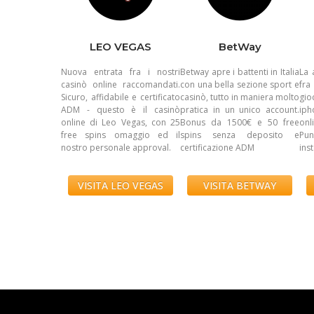
LEO VEGAS
BetWay
Nuova entrata fra i nostri
Betway apre i battenti in Italia
La 
casinò online raccomandati.
con una bella sezione sport e
fra
Sicuro, affidabile e certificato
casinò, tutto in maniera molto
gio
ADM - questo è il casinò
pratica in un unico account.
iph
online di Leo Vegas, con 25
Bonus da 1500€ e 50 free
on
free spins omaggio ed il
spins senza deposito e
Pun
nostro personale approval.
certificazione ADM
inst
VISITA LEO VEGAS
VISITA BETWAY