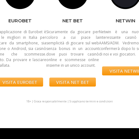
EUROBET
NET BET
NETWIN
applicazione di Eurobet è
Sicuramente da giocare per
Netwin è una nu
 le migliori in Italia per
coloro a cui piace la
interessante casinò
care da smartphone, sia
semplicità di giocare sul web
AAMS/ADM. Vedremo
one o Android, sia casinò
senza bonus in un account
confermerà dopo lo sc
line che scommesse.
dove puoi trovare casinò
di noi e voi giocatori.
to. Da provare e lasciare
online e scommesse online
allata.
insieme in un unico account.
VISITA NETWI
VISITA EUROBET
VISITA NET BET
.
18+ | Gioca responsabilmente | Si applicano termini e condizioni