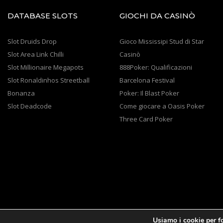
DATABASE SLOTS
GIOCHI DA CASINÒ
Slot Druids Drop
Gioco Mississipi Stud di Star
Slot Area Link Chilli
Casinò
Slot Millionaire Megapots
888Poker: Qualificazioni
Slot Ronaldinhos Streetball
Barcelona Festival
Bonanza
Poker: Il Blast Poker
Slot Deadcode
Come giocare a Oasis Poker
Three Card Poker
Usiamo i cookie per fo