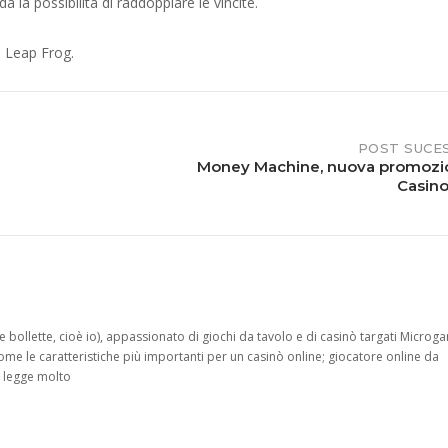
 la possibilità di raddoppiare le vincite.
a Leap Frog.
POST SUCE
Money Machine, nuova promozi
Casin
 bollette, cioè io), appassionato di giochi da tavolo e di casinò targati Microg
ome le caratteristiche più importanti per un casinò online; giocatore online da
e legge molto