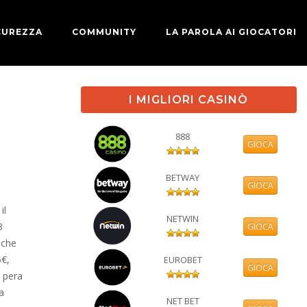
CUREZZA
COMMUNITY
LA PAROLA AI GIOCATORI
I MIGLIORI CASINÒ
888
GIOCA
BETWAY
GIOCA
il
NETWIN
3
GIOCA
 che
5€,
EUROBET
GIOCA
, pera
a
NET BET