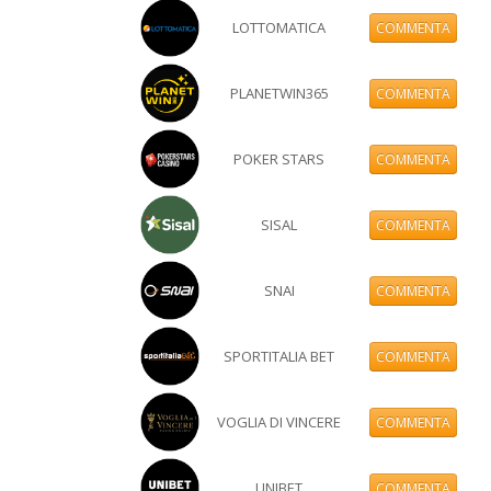
LOTTOMATICA
COMMENTA
PLANETWIN365
COMMENTA
POKER STARS
COMMENTA
SISAL
COMMENTA
SNAI
COMMENTA
SPORTITALIA BET
COMMENTA
VOGLIA DI VINCERE
COMMENTA
UNIBET
COMMENTA