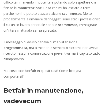
difficoltà rimanendo impotente e potendo solo aspettare che
finisse la
manutenzione
. Cosa che mi ha lasciato a terra
perché non ho potuto piazzare alcune
scommesse
. Molto
probabilmente a rimanere danneggiati sono stati i professionisti
il cui unico lavoro principale sono le
scommesse
, immaginate
un’intera mattinata senza sprecata.
Il messaggio di avviso parlava di
manutenzione
programmata
, ma a me non è sembrato siccome non avevo
ricevuto nessuna comunicazione preventiva ma è capitato tutto
all’improvviso.
Ma cosa dice
Betfair
in questi casi? Come bisogna
comportarsi?
Betfair in manutenzione,
vadevecum