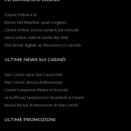
Casinò Online e AI
Bonus Slot Machine, quali scegliere
Casinò Online, bonus sempre più ricercati
Gioco online, tutte le novità del 2026
Slot da bar digitali, un fenomeno in crescita
ULTIME NEWS SUI CASINÒ
Star Casinò apre Star Casinò Bet
Star Casinò, Bonus di Benvenuto
Casinò Campione d’Italia la rinascita
Le truffe più fantasiose e divertenti ai Casinò
Nuovo Bonus di Benvenuto di Star Casinò
ULTIME PROMOZIONI