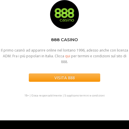
888 CASINO
Il primo casinò ad apparire online nel lontano 1996, adesso anche con licenza
ADM. Fra i più popolari in Italia. Clicca
qui
per termini e condizioni sul sito di
888.
VISITA 888
.
18+ | Gioca responsabilmente | Si applicano termini e condizioni