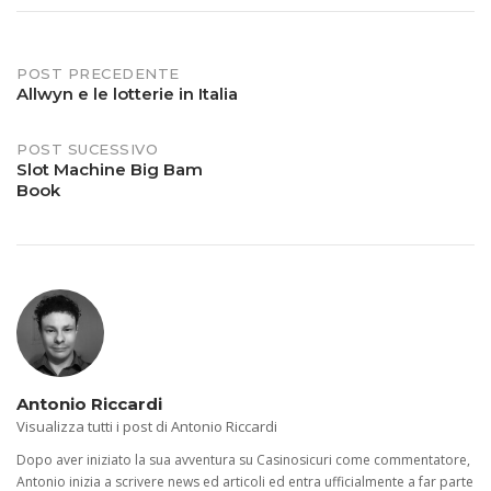
Post
POST PRECEDENTE
Allwyn e le lotterie in Italia
navigation
POST SUCESSIVO
Slot Machine Big Bam
Book
Antonio Riccardi
Visualizza tutti i post di Antonio Riccardi
Dopo aver iniziato la sua avventura su Casinosicuri come commentatore,
Antonio inizia a scrivere news ed articoli ed entra ufficialmente a far parte