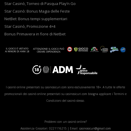
Star Casinò, Torneo di Pasqua Play’n Go
Star Casinò: Bonus Magia delle Feste
NetBet: Bonus tempi supplementari
Star Casinò, Promozione 4×4
Bonus Primavera in fiore di Netbet
I casinò online presentati su casinosicuri.com sono esclusivamente 18+. A tutte le offerte
promozionali dei casinò online presentati su casinosicuri.com bisogna applicare i Termini e
Condizioni del casinò stesso.
Problemi con un casinò online?
Assistenza Giocatori: 0221116215 | Email:
casinosicuri@gmail.com