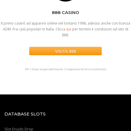
888 CASINO
Il primo casinò ad apparire online nel lontano 1996, adesso anche con licenza
ADM. Fra i più popolari in Italia. Clicca
qui
per termini e condizioni sul sito di
888.
VISITA 888
.
18+ | Gioca responsabilmente | Si applicano termini e condizioni
DATABASE SLOTS
Slot Druids Drop