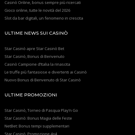
Casinò Online, bonus sempre più ricercati
Gioco online, tutte le novità del 2026
Slot da bar digitali, un fenomeno in crescita
ULTIME NEWS SUI CASINÒ
Star Casinò apre Star Casinò Bet
Star Casinò, Bonus di Benvenuto
Casinò Campione d’Italia la rinascita
Le truffe più fantasiose e divertenti ai Casinò
Nuovo Bonus di Benvenuto di Star Casinò
ULTIME PROMOZIONI
Star Casinò, Torneo di Pasqua Play’n Go
Star Casinò: Bonus Magia delle Feste
NetBet: Bonus tempi supplementari
Star Casinò, Promozione 4×4