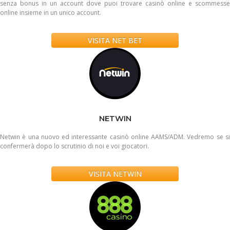
senza bonus in un account dove puoi trovare casinò online e scommesse
online insieme in un unico account.
VISITA NET BET
NETWIN
Netwin è una nuovo ed interessante casinò online AAMS/ADM. Vedremo se si
confermerà dopo lo scrutinio di noi e voi giocatori.
VISITA NETWIN