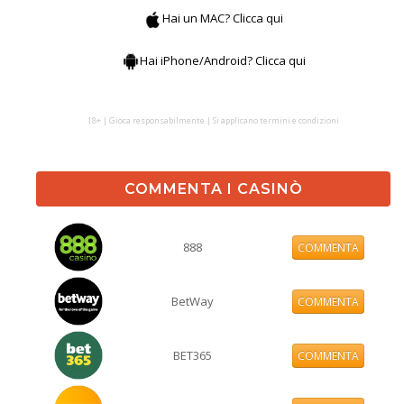
Hai un MAC? Clicca qui
Hai iPhone/Android? Clicca qui
18+ | Gioca responsabilmente | Si applicano termini e condizioni
COMMENTA I CASINÒ
888
COMMENTA
BetWay
COMMENTA
BET365
COMMENTA