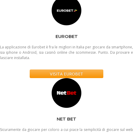
EUROBET
La applicazione di Eurobet è fra le migliori in Italia per giocare da smartphone,
sia iphone o Android, sia casinò online che scommesse. Punto. Da provare e
lasciare installata.
VISITA EUROBET
NET BET
Sicuramente da giocare per coloro a cui piace la semplicità di giocare sul web