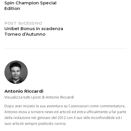
Spin Champion Special
navigation
Edition
POST SUCESSIVO
Unibet Bonus in scadenza
Torneo d’Autunno
Antonio Riccardi
Visualizza tutti i post di Antonio Riccardi
Dopo aver iniziato la sua avventura su Casinosicuri come commentatore,
Antonio inizia a scrivere news ed articoli ed entra ufficialmente a far parte
della redazione nel gennaio del 2012 con il suo stile inconfondibile ed i
suoi articoli sempre piuttosto curiosi.