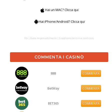
Hai un MAC? Clicca qui
Hai iPhone/Android? Clicca qui
18+ | Gioca responsabilmente | Si applicano termini e condizioni
COMMENTA I CASINÒ
888
COMMENTA
BetWay
COMMENTA
BET365
COMMENTA