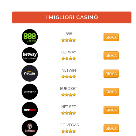
I MIGLIORI CASINÒ
888
GIOCA
BETWAY
GIOCA
NETWIN
GIOCA
EUROBET
GIOCA
NET BET
GIOCA
LEO VEGAS
GIOCA