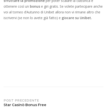
sfruttare la promozione
per poter scalare la classifica e
ottenere così un
bonus
e giri gratis. Se volete partecipare anche
voi al torneo d’Autunno di Unibet allora non vi rimane altro che
iscrivervi (se non lo avete già fatto) e
giocare su Unibet.
Post
POST PRECEDENTE
Star Casinò Bonus Free