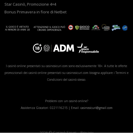
Star Casinò, Promozione 4×4
Bonus Primavera in fiore di Netbet
I casinò online presentati su casinosicuri.com sono esclusivamente 18+. A tutte le offerte
promozionali dei casinò online presentati su casinosicuri.com bisogna applicare i Termini e
Condizioni del casinò stesso.
Problemi con un casinò online?
Assistenza Giocatori: 0221116215 | Email:
casinosicuri@gmail.com
2026 © Casinò Sicuri
Privacy