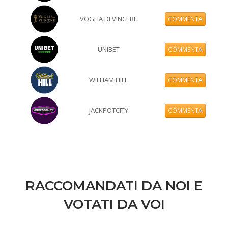
VOGLIA DI VINCERE
COMMENTA
UNIBET
COMMENTA
WILLIAM HILL
COMMENTA
JACKPOTCITY
COMMENTA
RACCOMANDATI DA NOI E
VOTATI DA VOI