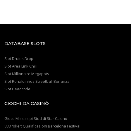
DATABASE SLOTS
Slot Druids Drop
Slot Area Link Chilli
Slot Millionaire Megapots
Slot Ronaldinhos Streetball Bonanza
Slot Deadcode
GIOCHI DA CASINÒ
Gioco Mississipi Stud di Star Casinò
888Poker: Qualificazioni Barcelona Festival