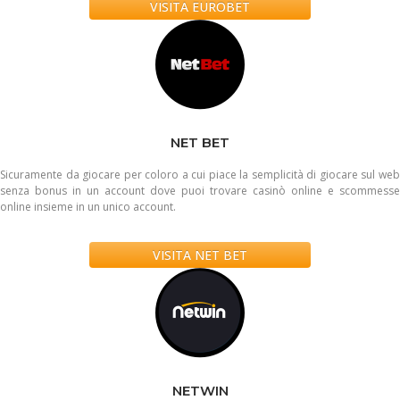
VISITA EUROBET
NET BET
Sicuramente da giocare per coloro a cui piace la semplicità di giocare sul web
senza bonus in un account dove puoi trovare casinò online e scommesse
online insieme in un unico account.
VISITA NET BET
NETWIN