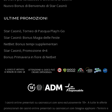
Nuovo Bonus di Benvenuto di Star Casinò
ULTIME PROMOZIONI
Star Casinò, Torneo di Pasqua Play’n Go
Star Casinò: Bonus Magia delle Feste
NetBet: Bonus tempi supplementari
Star Casinò, Promozione 4×4
Bonus Primavera in fiore di Netbet
I casinò online presentati su casinosicuri.com sono esclusivamente 18+. A tutte le offerte
promozionali dei casinò online presentati su casinosicuri.com bisogna applicare i Termini e