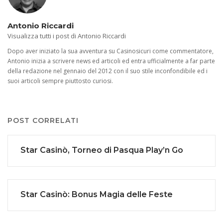
Antonio Riccardi
Visualizza tutti i post di Antonio Riccardi
Dopo aver iniziato la sua avventura su Casinosicuri come commentatore,
Antonio inizia a scrivere news ed articoli ed entra ufficialmente a far parte
della redazione nel gennaio del 2012 con il suo stile inconfondibile ed i
suoi articoli sempre piuttosto curiosi.
POST CORRELATI
Star Casinò, Torneo di Pasqua Play’n Go
Star Casinò: Bonus Magia delle Feste