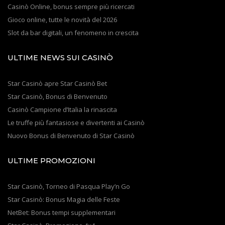
Casinò Online, bonus sempre più ricercati
Gioco online, tutte le novità del 2026
Slot da bar digitali, un fenomeno in crescita
ULTIME NEWS SUI CASINÒ
Star Casinò apre Star Casinò Bet
Star Casinò, Bonus di Benvenuto
Casinò Campione d’Italia la rinascita
Le truffe più fantasiose e divertenti ai Casinò
Nuovo Bonus di Benvenuto di Star Casinò
ULTIME PROMOZIONI
Star Casinò, Torneo di Pasqua Play’n Go
Star Casinò: Bonus Magia delle Feste
NetBet: Bonus tempi supplementari