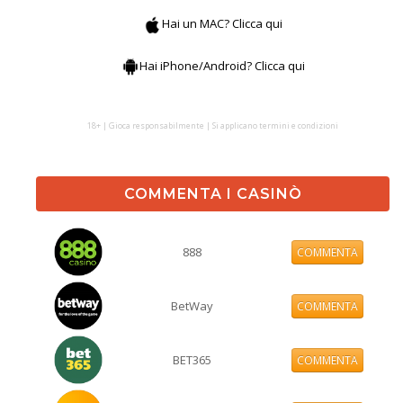
Hai un MAC? Clicca qui
Hai iPhone/Android? Clicca qui
18+ | Gioca responsabilmente | Si applicano termini e condizioni
COMMENTA I CASINÒ
888
COMMENTA
BetWay
COMMENTA
BET365
COMMENTA