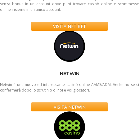
senza bonus in un account dove puoi trovare casinò online e scommesse
online insieme in un unico account.
VISITA NET BET
NETWIN
Netwin è una nuovo ed interessante casinò online AAMS/ADM. Vedremo se si
confermerà dopo lo scrutinio di noi e voi giocatori.
VISITA NETWIN