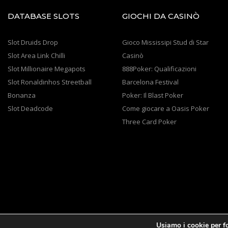
DATABASE SLOTS
GIOCHI DA CASINÒ
Slot Druids Drop
Gioco Mississipi Stud di Star
Slot Area Link Chilli
Casinò
Slot Millionaire Megapots
888Poker: Qualificazioni
Slot Ronaldinhos Streetball
Barcelona Festival
Bonanza
Poker: Il Blast Poker
Slot Deadcode
Come giocare a Oasis Poker
Three Card Poker
Usiamo i cookie per fo