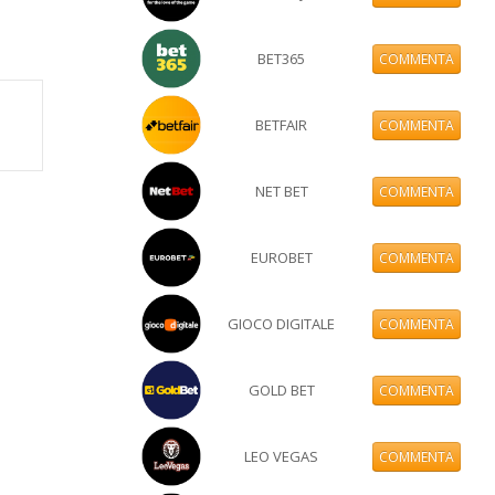
BET365
COMMENTA
BETFAIR
COMMENTA
NET BET
COMMENTA
EUROBET
COMMENTA
GIOCO DIGITALE
COMMENTA
GOLD BET
COMMENTA
LEO VEGAS
COMMENTA