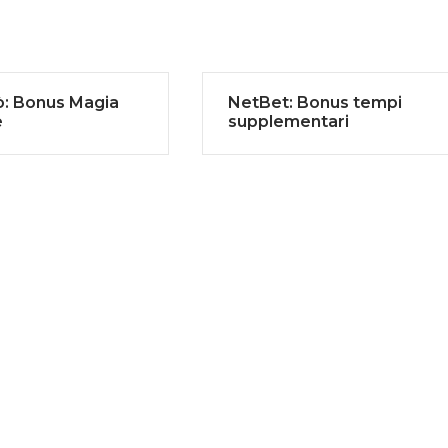
ò: Bonus Magia
NetBet: Bonus tempi
e
supplementari