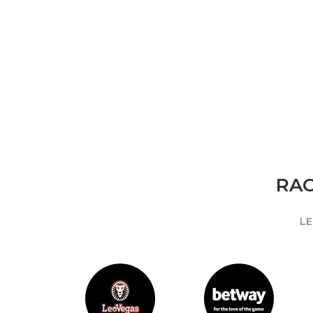
RAC
LE