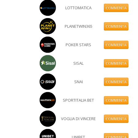
LOTTOMATICA
COMMENTA
PLANETWIN365
COMMENTA
POKER STARS
COMMENTA
SISAL
COMMENTA
SNAI
COMMENTA
SPORTITALIA BET
COMMENTA
VOGLIA DI VINCERE
COMMENTA
UNIBET
COMMENTA