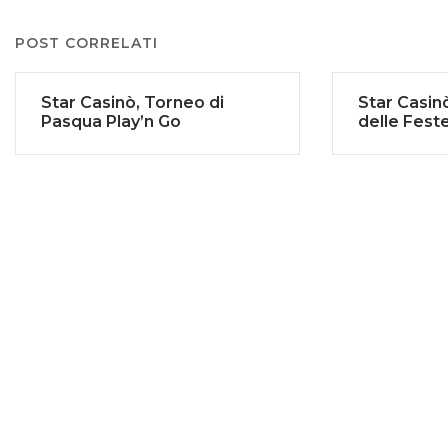
POST CORRELATI
Star Casinò, Torneo di
Star Casin
Pasqua Play’n Go
delle Fest