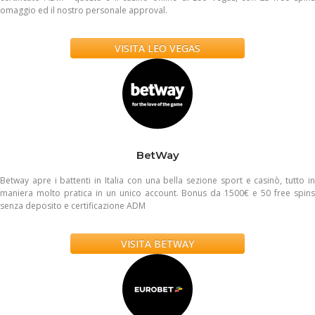
omaggio ed il nostro personale approval.
VISITA LEO VEGAS
BetWay
Betway apre i battenti in Italia con una bella sezione sport e casinò, tutto in
maniera molto pratica in un unico account. Bonus da 1500€ e 50 free spins
senza deposito e certificazione ADM
VISITA BETWAY