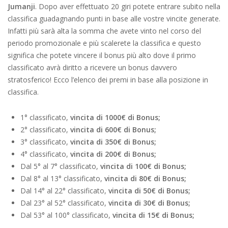
Jumanji
. Dopo aver effettuato 20 giri potete entrare subito nella
classifica guadagnando punti in base alle vostre vincite generate.
Infatti più sarà alta la somma che avete vinto nel corso del
periodo promozionale e più scalerete la classifica e questo
significa che potete vincere il bonus più alto dove il primo
classificato avrà diritto a ricevere un bonus davvero
stratosferico! Ecco l’elenco dei premi in base alla posizione in
classifica.
1° classificato,
vincita di 1000€ di Bonus;
2° classificato,
vincita di 600€ di Bonus;
3° classificato,
vincita di 350€ di Bonus;
4° classificato,
vincita di 200€ di Bonus;
Dal 5° al 7° classificato,
vincita di 100€ di Bonus;
Dal 8° al 13° classificato,
vincita di 80€ di Bonus;
Dal 14° al 22° classificato,
vincita di 50€ di Bonus;
Dal 23° al 52° classificato,
vincita di 30€ di Bonus;
Dal 53° al 100° classificato,
vincita di 15€ di Bonus;