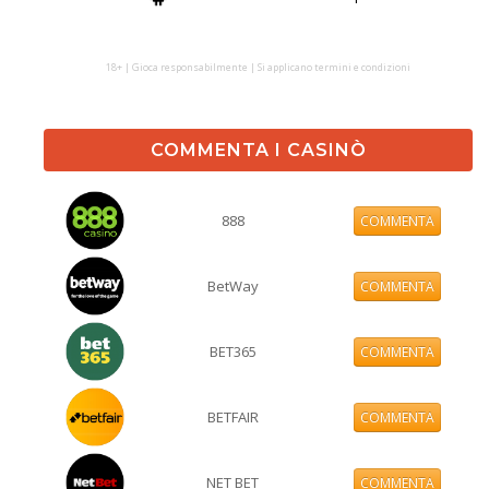
18+ | Gioca responsabilmente | Si applicano termini e condizioni
COMMENTA I CASINÒ
888
COMMENTA
BetWay
COMMENTA
BET365
COMMENTA
BETFAIR
COMMENTA
NET BET
COMMENTA