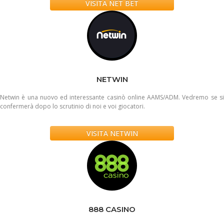
VISITA NET BET
NETWIN
Netwin è una nuovo ed interessante casinò online AAMS/ADM. Vedremo se si
confermerà dopo lo scrutinio di noi e voi giocatori.
VISITA NETWIN
888 CASINO