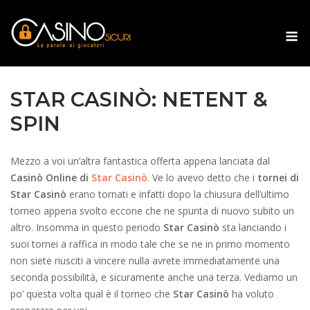
Skip
to
M
content
STAR CASINÒ: NETENT &
SPIN
Mezzo a voi un’altra fantastica offerta appena lanciata dal
Casinò Online di
Star Casinò
. Ve lo avevo detto che i
tornei di
Star Casinò
erano tornati e infatti dopo la chiusura dell’ultimo
torneo appena svolto eccone che ne spunta di nuovo subito un
altro. Insomma in questo periodo
Star Casinò
sta lanciando i
suoi tornei a raffica in modo tale che se ne in primo momento
non siete riusciti a vincere nulla avrete immediatamente una
seconda possibilità, e sicuramente anche una terza. Vediamo un
po’ questa volta qual è il torneo che
Star Casinò
ha voluto