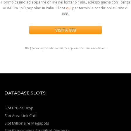
Il primo casinò ad apparire online nel lontano 1996, adesso anche con licenza
ADM. Fra i più popolari in Italia. Clicca
qui
per termini e condizioni sul sito di
888.
VISITA 888
.
18+ | Gioca responsabilmente | Si applicano termini e condizioni
DATABASE SLOTS
Slot Druids Drop
Slot Area Link Chilli
Slot Millionaire Megapots
Slot Ronaldinhos Streetball Bonanza