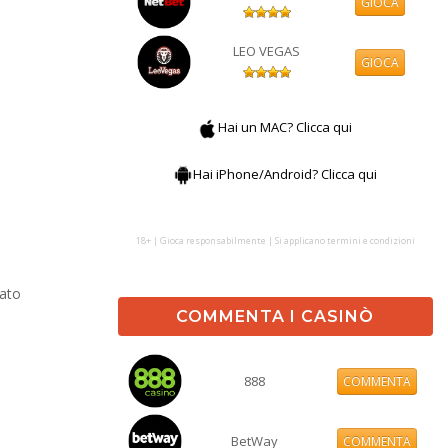
GIOCA
LEO VEGAS
GIOCA
Hai un MAC? Clicca qui
Hai iPhone/Android? Clicca qui
18+ | Gioca responsabilmente | Si applicano termini e condizioni
sato
COMMENTA I CASINÒ
888
COMMENTA
BetWay
COMMENTA