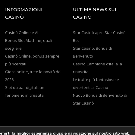
INFORMAZIONI
ULTIME NEWS SUI
CASINÒ
CASINÒ
Casinò Online e AI
Star Casinò apre Star Casinò
Bonus Slot Machine, quali
Bet
scegliere
Star Casinò, Bonus di
Casinò Online, bonus sempre
Benvenuto
più ricercati
Casinò Campione d’Italia la
Gioco online, tutte le novità del
rinascita
2026
Le truffe più fantasiose e
Slot da bar digitali, un
divertenti ai Casinò
fenomeno in crescita
Nuovo Bonus di Benvenuto di
Star Casinò
rnirti la miglior esperienza d'uso e navigazione sul nostro sito web.