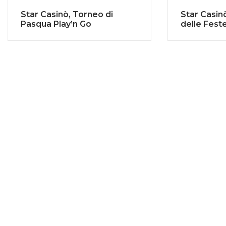
Star Casinò, Torneo di
Star Casin
Pasqua Play’n Go
delle Fest