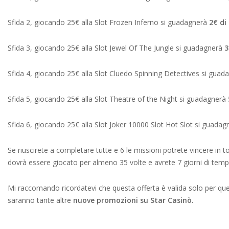
Sfida 2, giocando 25€ alla Slot Frozen Inferno si guadagnerà
2€ di
Sfida 3, giocando 25€ alla Slot Jewel Of The Jungle si guadagnerà
3
Sfida 4, giocando 25€ alla Slot Cluedo Spinning Detectives si gua
Sfida 5, giocando 25€ alla Slot Theatre of the Night si guadagnerà
Sfida 6, giocando 25€ alla Slot Joker 10000 Slot Hot Slot si guada
Se riuscirete a completare tutte e 6 le missioni potrete vincere in 
dovrà essere giocato per almeno 35 volte e avrete 7 giorni di temp
Mi raccomando ricordatevi che questa offerta è valida solo per que
saranno tante altre
nuove promozioni su Star Casinò.