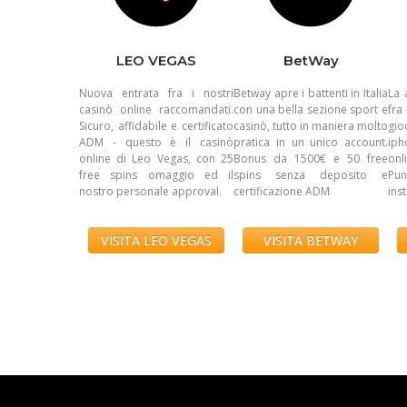
LEO VEGAS
BetWay
Nuova entrata fra i nostri
Betway apre i battenti in Italia
La 
casinò online raccomandati.
con una bella sezione sport e
fra
Sicuro, affidabile e certificato
casinò, tutto in maniera molto
gio
ADM - questo è il casinò
pratica in un unico account.
iph
online di Leo Vegas, con 25
Bonus da 1500€ e 50 free
on
free spins omaggio ed il
spins senza deposito e
Pun
nostro personale approval.
certificazione ADM
inst
VISITA LEO VEGAS
VISITA BETWAY