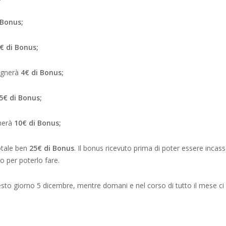
 Bonus;
€ di Bonus;
dagnerà
4€ di Bonus;
5€ di Bonus;
gnerà
10€ di Bonus;
totale ben
25€ di Bonus
. Il bonus ricevuto prima di poter essere incas
o per poterlo fare.
sto giorno 5 dicembre, mentre domani e nel corso di tutto il mese ci