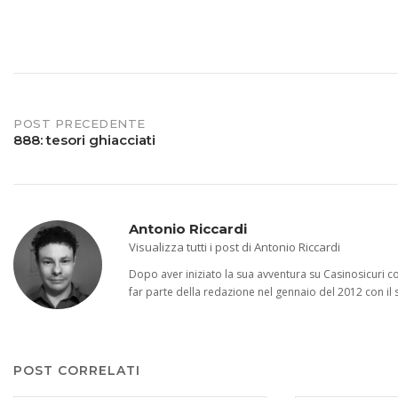
Post
POST PRECEDENTE
888: tesori ghiacciati
navigation
Antonio Riccardi
Visualizza tutti i post di Antonio Riccardi
Dopo aver iniziato la sua avventura su Casinosicuri c
far parte della redazione nel gennaio del 2012 con il s
POST CORRELATI