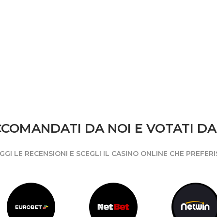
COMANDATI DA NOI E VOTATI DA
GGI LE RECENSIONI E SCEGLI IL CASINO ONLINE CHE PREFERI