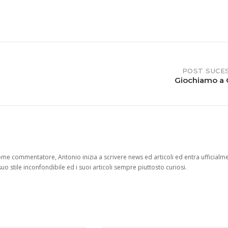
POST SUCE
Giochiamo a 
ome commentatore, Antonio inizia a scrivere news ed articoli ed entra ufficialm
uo stile inconfondibile ed i suoi articoli sempre piuttosto curiosi.