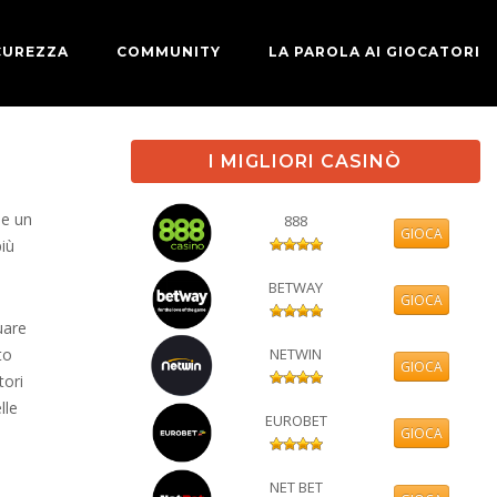
CUREZZA
COMMUNITY
LA PAROLA AI GIOCATORI
I MIGLIORI CASINÒ
le un
888
GIOCA
più
BETWAY
GIOCA
uare
to
NETWIN
GIOCA
tori
lle
EUROBET
GIOCA
NET BET