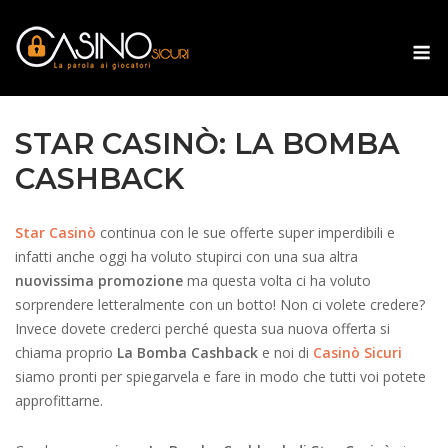
Skip
to
M
content
STAR CASINÒ: LA BOMBA
CASHBACK
Star Casinò
continua con le sue offerte super imperdibili e
infatti anche oggi ha voluto stupirci con una sua altra
nuovissima promozione
ma questa volta ci ha voluto
sorprendere letteralmente con un botto! Non ci volete credere?
Invece dovete crederci perché questa sua nuova offerta si
chiama proprio
La Bomba Cashback
e noi di
Casinò Sicuri
siamo pronti per spiegarvela e fare in modo che tutti voi potete
approfittarne.