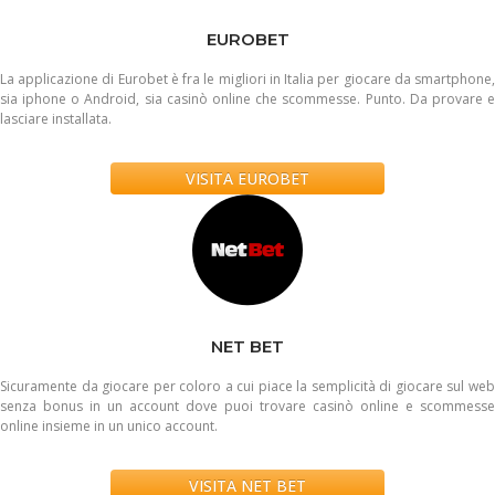
EUROBET
La applicazione di Eurobet è fra le migliori in Italia per giocare da smartphone,
sia iphone o Android, sia casinò online che scommesse. Punto. Da provare e
lasciare installata.
VISITA EUROBET
NET BET
Sicuramente da giocare per coloro a cui piace la semplicità di giocare sul web
senza bonus in un account dove puoi trovare casinò online e scommesse
online insieme in un unico account.
VISITA NET BET