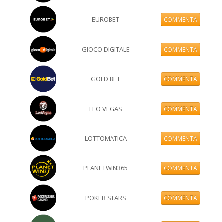
EUROBET
COMMENTA
GIOCO DIGITALE
COMMENTA
GOLD BET
COMMENTA
LEO VEGAS
COMMENTA
LOTTOMATICA
COMMENTA
PLANETWIN365
COMMENTA
POKER STARS
COMMENTA