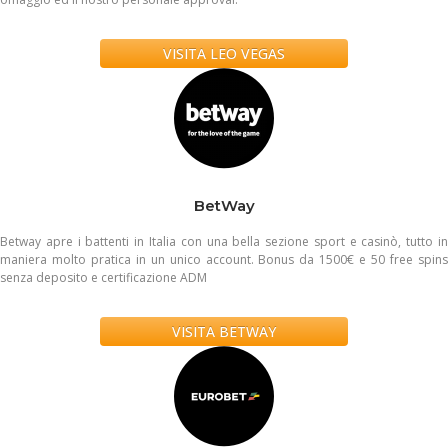
VISITA LEO VEGAS
BetWay
Betway apre i battenti in Italia con una bella sezione sport e casinò, tutto in
maniera molto pratica in un unico account. Bonus da 1500€ e 50 free spins
senza deposito e certificazione ADM
VISITA BETWAY