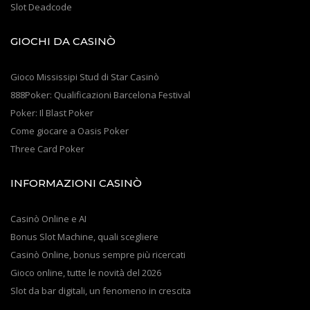
Slot Deadcode
GIOCHI DA CASINÒ
Gioco Mississipi Stud di Star Casinò
888Poker: Qualificazioni Barcelona Festival
Poker: Il Blast Poker
Come giocare a Oasis Poker
Three Card Poker
INFORMAZIONI CASINÒ
Casinò Online e AI
Bonus Slot Machine, quali scegliere
Casinò Online, bonus sempre più ricercati
Gioco online, tutte le novità del 2026
Slot da bar digitali, un fenomeno in crescita