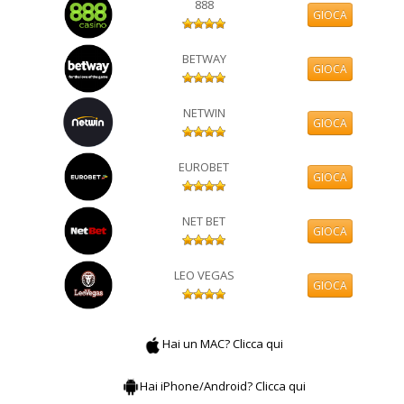
888
GIOCA
BETWAY
GIOCA
NETWIN
GIOCA
EUROBET
GIOCA
NET BET
GIOCA
LEO VEGAS
GIOCA
Hai un MAC? Clicca qui
Hai iPhone/Android? Clicca qui