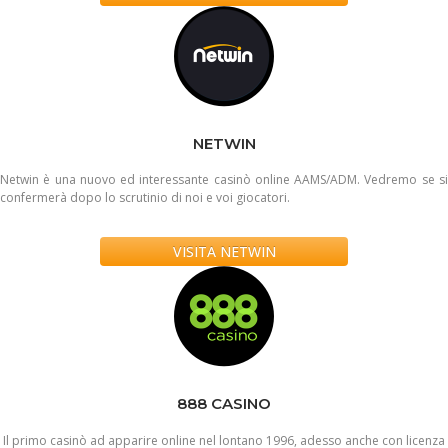
NETWIN
Netwin è una nuovo ed interessante casinò online AAMS/ADM. Vedremo se si
confermerà dopo lo scrutinio di noi e voi giocatori.
VISITA NETWIN
888 CASINO
Il primo casinò ad apparire online nel lontano 1996, adesso anche con licenza