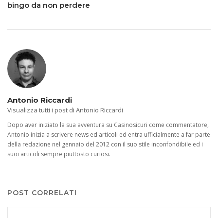
bingo da non perdere
Antonio Riccardi
Visualizza tutti i post di Antonio Riccardi
Dopo aver iniziato la sua avventura su Casinosicuri come commentatore,
Antonio inizia a scrivere news ed articoli ed entra ufficialmente a far parte
della redazione nel gennaio del 2012 con il suo stile inconfondibile ed i
suoi articoli sempre piuttosto curiosi.
POST CORRELATI