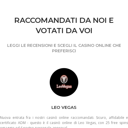
RACCOMANDATI DA NOI E
VOTATI DA VOI
LEGGI LE RECENSIONI E SCEGLI IL CASINO ONLINE CHE
PREFERISCI
LEO VEGAS
Nuova entrata fra i nostri casinò online raccomandati. Sicuro, affidabile e
certificato ADM - questo è il casinò online di Leo Vegas, con 25 free spins
omaggio ed il nostro personale approval.