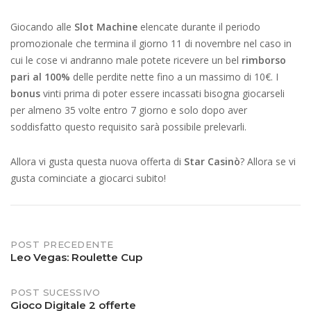
Giocando alle
Slot Machine
elencate durante il periodo
promozionale che termina il giorno 11 di novembre nel caso in
cui le cose vi andranno male potete ricevere un bel
rimborso
pari al 100%
delle perdite nette fino a un massimo di 10€. I
bonus
vinti prima di poter essere incassati bisogna giocarseli
per almeno 35 volte entro 7 giorno e solo dopo aver
soddisfatto questo requisito sarà possibile prelevarli.
Allora vi gusta questa nuova offerta di
Star Casinò
? Allora se vi
gusta cominciate a giocarci subito!
Post
POST PRECEDENTE
Leo Vegas: Roulette Cup
navigation
POST SUCESSIVO
Gioco Digitale 2 offerte