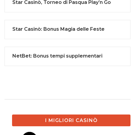
Star Casinò, Torneo di Pasqua Play’n Go
Star Casinò: Bonus Magia delle Feste
NetBet: Bonus tempi supplementari
I MIGLIORI CASINÒ