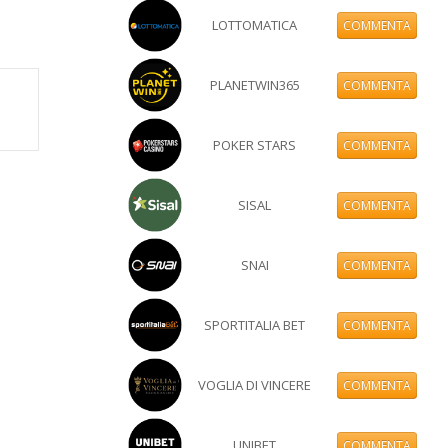
LOTTOMATICA
COMMENTA
PLANETWIN365
COMMENTA
POKER STARS
COMMENTA
SISAL
COMMENTA
SNAI
COMMENTA
SPORTITALIA BET
COMMENTA
VOGLIA DI VINCERE
COMMENTA
UNIBET
COMMENTA