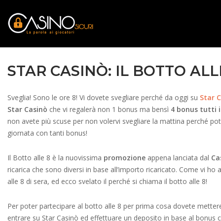
Skip
to
content
STAR CASINÒ: IL BOTTO ALL
Sveglia! Sono le ore 8! Vi dovete svegliare perché da oggi su
Star 
Star Casinò
che vi regalerà non 1 bonus ma bensì
4 bonus tutti i
non avete più scuse per non volervi svegliare la mattina perché po
giornata con tanti bonus!
Il Botto alle 8 è la nuovissima
promozione
appena lanciata dal
Ca
ricarica che sono diversi in base all’importo ricaricato. Come vi ho
alle 8 di sera, ed ecco svelato il perché si chiama il botto alle 8!
Per poter partecipare al botto alle 8 per prima cosa dovete mettere
entrare su Star Casinò ed effettuare un deposito in base al bonus ch