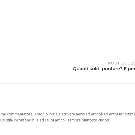
POST SUCE
Quanti soldi puntare? E pe
ome commentatore, Antonio inizia a scrivere news ed articoli ed entra ufficialm
uo stile inconfondibile ed i suoi articoli sempre piuttosto curiosi.