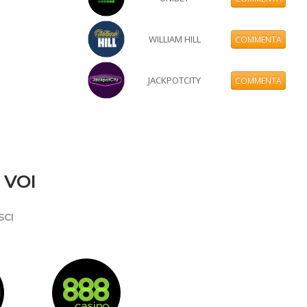
WILLIAM HILL
COMMENTA
JACKPOTCITY
COMMENTA
 VOI
SCI