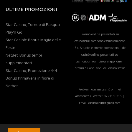
ULTIME PROMOZIONI
Star Casinò, Torneo di Pasqua
Play’n Go
I casinò online presentati su
Star Casinò: Bonus Magia delle
casinosicuri.com sono esclusivamente
Feste
18+. A tutte le offerte promozionali dei
casinò online presentati su
NetBet: Bonus tempi
casinosicuri.com bisogna applicare i
supplementari
Termini e Condizioni del casinò stesso.
Star Casinò, Promozione 4×4
Bonus Primavera in fiore di
Netbet
Problemi con un casinò online?
Assistenza Giocatori: 0221116215 |
Email:
casinosicuri@gmail.com