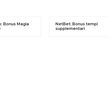
ò: Bonus Magia
NetBet: Bonus tempi
e
supplementari