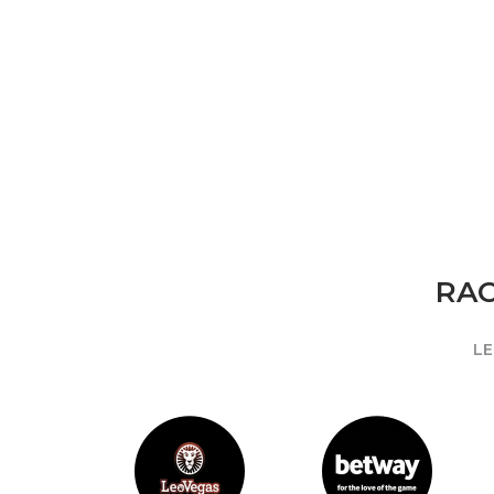
RAC
LE