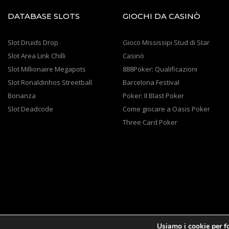
DATABASE SLOTS
GIOCHI DA CASINÒ
Slot Druids Drop
Gioco Mississipi Stud di Star
Slot Area Link Chilli
Casinò
Slot Millionaire Megapots
888Poker: Qualificazioni
Slot Ronaldinhos Streetball
Barcelona Festival
Bonanza
Poker: Il Blast Poker
Slot Deadcode
Come giocare a Oasis Poker
Three Card Poker
Usiamo i cookie per fo