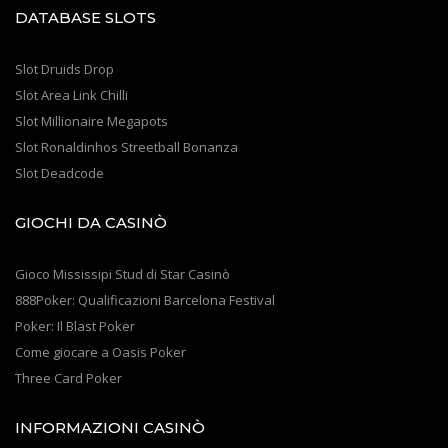
DATABASE SLOTS
Slot Druids Drop
Slot Area Link Chilli
Slot Millionaire Megapots
Slot Ronaldinhos Streetball Bonanza
Slot Deadcode
GIOCHI DA CASINÒ
Gioco Mississipi Stud di Star Casinò
888Poker: Qualificazioni Barcelona Festival
Poker: Il Blast Poker
Come giocare a Oasis Poker
Three Card Poker
INFORMAZIONI CASINÒ