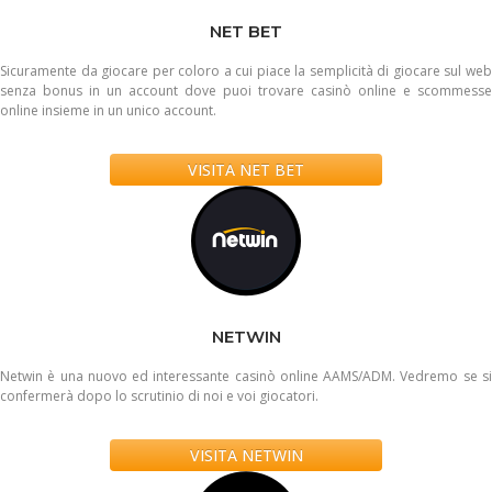
NET BET
Sicuramente da giocare per coloro a cui piace la semplicità di giocare sul web
senza bonus in un account dove puoi trovare casinò online e scommesse
online insieme in un unico account.
VISITA NET BET
NETWIN
Netwin è una nuovo ed interessante casinò online AAMS/ADM. Vedremo se si
confermerà dopo lo scrutinio di noi e voi giocatori.
VISITA NETWIN