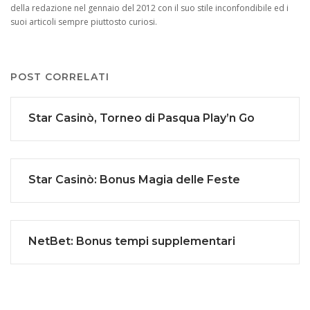
della redazione nel gennaio del 2012 con il suo stile inconfondibile ed i
suoi articoli sempre piuttosto curiosi.
POST CORRELATI
Star Casinò, Torneo di Pasqua Play’n Go
Star Casinò: Bonus Magia delle Feste
NetBet: Bonus tempi supplementari