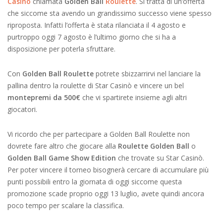
Casinò
chiamata
Golden Ball
Roulette
. Si tratta di un’offerta
che siccome sta avendo un grandissimo successo viene spesso
riproposta. Infatti l’offerta è stata rilanciata il 4 agosto e
purtroppo oggi 7 agosto è l’ultimo giorno che si ha a
disposizione per poterla sfruttare.
Con
Golden Ball Roulette
potrete sbizzarrirvi nel lanciare la
pallina dentro la roulette di Star Casinò e vincere un bel
montepremi da 500€
che vi spartirete insieme agli altri
giocatori.
Vi ricordo che per partecipare a Golden Ball Roulette non
dovrete fare altro che giocare alla
Roulette Golden Ball
o
Golden Ball Game Show Edition
che trovate su Star Casinò.
Per poter vincere il torneo bisognerà cercare di accumulare più
punti possibili entro la giornata di oggi siccome questa
promozione scade proprio oggi 13 luglio, avete quindi ancora
poco tempo per scalare la classifica.