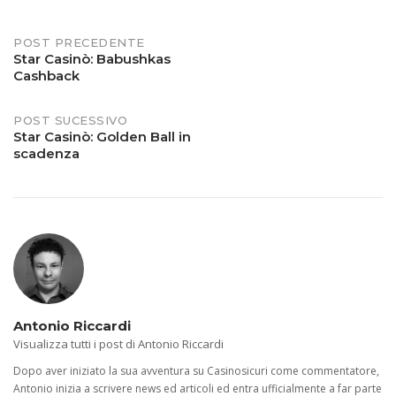
Post
POST PRECEDENTE
Star Casinò: Babushkas
Cashback
navigation
POST SUCESSIVO
Star Casinò: Golden Ball in
scadenza
Antonio Riccardi
Visualizza tutti i post di Antonio Riccardi
Dopo aver iniziato la sua avventura su Casinosicuri come commentatore,
Antonio inizia a scrivere news ed articoli ed entra ufficialmente a far parte