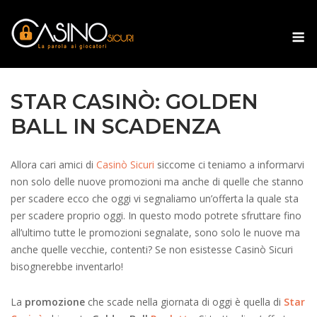
Skip
to
M
content
STAR CASINÒ: GOLDEN
BALL IN SCADENZA
Allora cari amici di
Casinò Sicuri
siccome ci teniamo a informarvi
non solo delle nuove promozioni ma anche di quelle che stanno
per scadere ecco che oggi vi segnaliamo un’offerta la quale sta
per scadere proprio oggi. In questo modo potrete sfruttare fino
all’ultimo tutte le promozioni segnalate, sono solo le nuove ma
anche quelle vecchie, contenti? Se non esistesse Casinò Sicuri
bisognerebbe inventarlo!
La
promozione
che scade nella giornata di oggi è quella di
Star