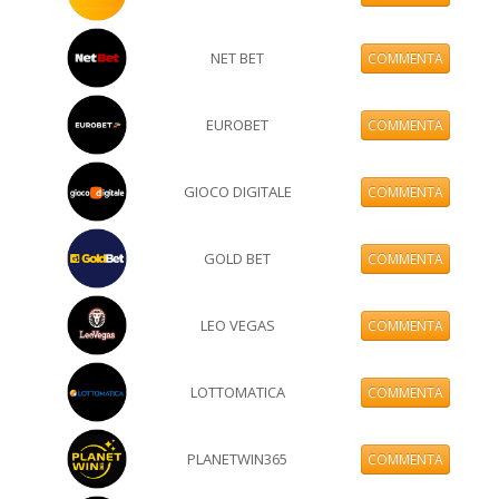
NET BET
COMMENTA
EUROBET
COMMENTA
GIOCO DIGITALE
COMMENTA
GOLD BET
COMMENTA
LEO VEGAS
COMMENTA
LOTTOMATICA
COMMENTA
PLANETWIN365
COMMENTA