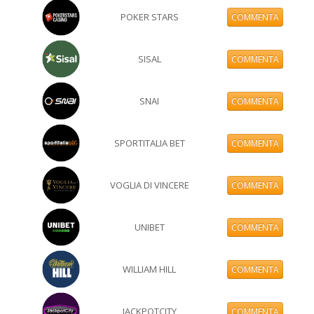
POKER STARS
COMMENTA
SISAL
COMMENTA
SNAI
COMMENTA
SPORTITALIA BET
COMMENTA
VOGLIA DI VINCERE
COMMENTA
UNIBET
COMMENTA
WILLIAM HILL
COMMENTA
JACKPOTCITY
COMMENTA