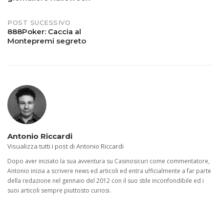
navigation
POST SUCESSIVO
888Poker: Caccia al
Montepremi segreto
Antonio Riccardi
Visualizza tutti i post di Antonio Riccardi
Dopo aver iniziato la sua avventura su Casinosicuri come commentatore,
Antonio inizia a scrivere news ed articoli ed entra ufficialmente a far parte
della redazione nel gennaio del 2012 con il suo stile inconfondibile ed i
suoi articoli sempre piuttosto curiosi.