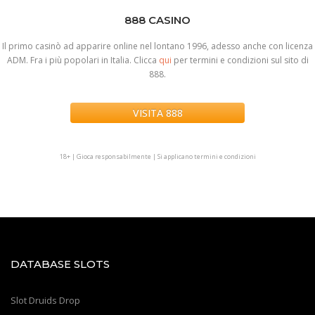
888 CASINO
Il primo casinò ad apparire online nel lontano 1996, adesso anche con licenza
ADM. Fra i più popolari in Italia. Clicca
qui
per termini e condizioni sul sito di
888.
VISITA 888
.
18+ | Gioca responsabilmente | Si applicano termini e condizioni
DATABASE SLOTS
Slot Druids Drop