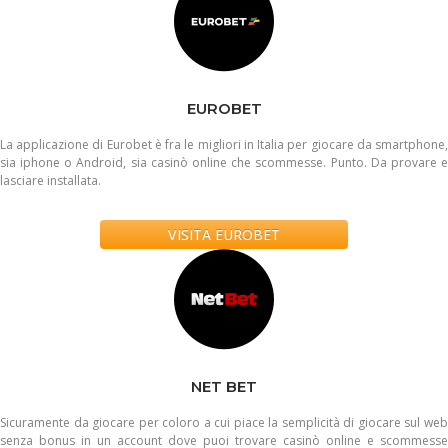
EUROBET
La applicazione di Eurobet è fra le migliori in Italia per giocare da smartphone,
sia iphone o Android, sia casinò online che scommesse. Punto. Da provare e
lasciare installata.
VISITA EUROBET
NET BET
Sicuramente da giocare per coloro a cui piace la semplicità di giocare sul web
senza bonus in un account dove puoi trovare casinò online e scommesse