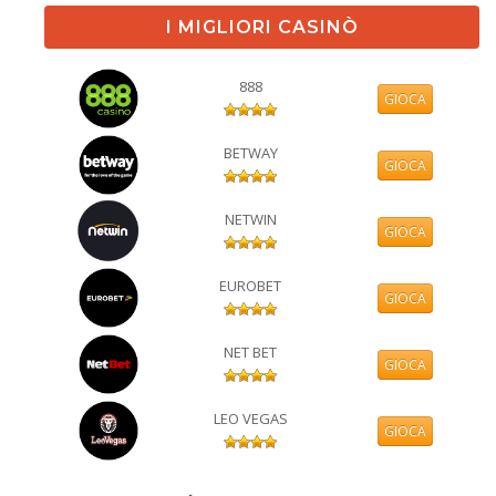
I MIGLIORI CASINÒ
888
GIOCA
BETWAY
GIOCA
NETWIN
GIOCA
EUROBET
GIOCA
NET BET
GIOCA
LEO VEGAS
GIOCA