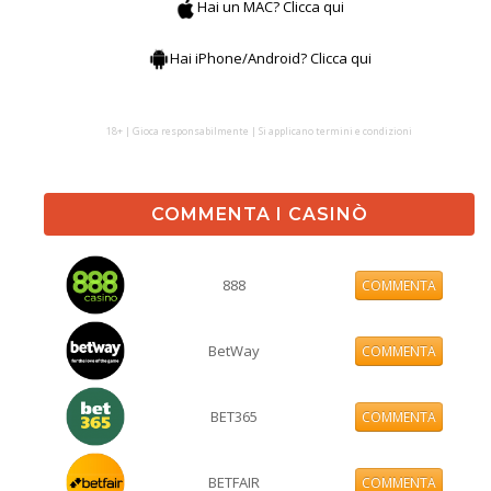
Hai un MAC? Clicca qui
Hai iPhone/Android? Clicca qui
18+ | Gioca responsabilmente | Si applicano termini e condizioni
COMMENTA I CASINÒ
888
COMMENTA
BetWay
COMMENTA
BET365
COMMENTA
BETFAIR
COMMENTA