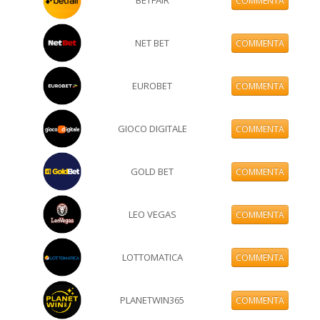
BETFAIR
COMMENTA
NET BET
COMMENTA
EUROBET
COMMENTA
GIOCO DIGITALE
COMMENTA
GOLD BET
COMMENTA
LEO VEGAS
COMMENTA
LOTTOMATICA
COMMENTA
PLANETWIN365
COMMENTA