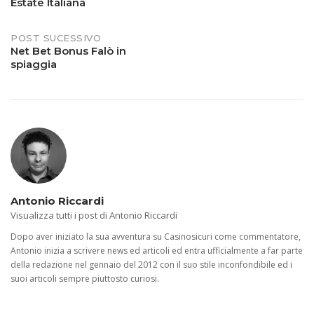
Estate Italiana
navigation
POST SUCESSIVO
Net Bet Bonus Falò in
spiaggia
Antonio Riccardi
Visualizza tutti i post di Antonio Riccardi
Dopo aver iniziato la sua avventura su Casinosicuri come commentatore,
Antonio inizia a scrivere news ed articoli ed entra ufficialmente a far parte
della redazione nel gennaio del 2012 con il suo stile inconfondibile ed i
suoi articoli sempre piuttosto curiosi.