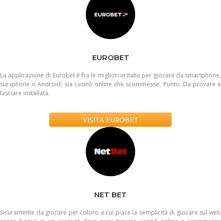
EUROBET
La applicazione di Eurobet è fra le migliori in Italia per giocare da smartphone,
sia iphone o Android, sia casinò online che scommesse. Punto. Da provare e
lasciare installata.
VISITA EUROBET
NET BET
Sicuramente da giocare per coloro a cui piace la semplicità di giocare sul web