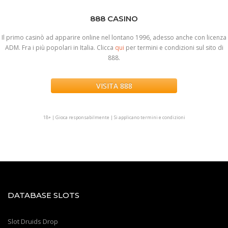
888 CASINO
Il primo casinò ad apparire online nel lontano 1996, adesso anche con licenza
ADM. Fra i più popolari in Italia. Clicca
qui
per termini e condizioni sul sito di
888.
VISITA 888
.
18+ | Gioca responsabilmente | Si applicano termini e condizioni
DATABASE SLOTS
Slot Druids Drop