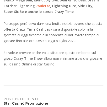
elenco:
Mega Ball, Monopoly Live, Deal or No Deal, Dream
Catcher, Lightning
Roulette
, Lightning Dice, Side City,
Super Sic Bo e anche lo stesso Crazy Time.
Purtroppo però devo darvi una brutta notizia ovvero che questa
offerta Crazy Time Cashback
sarà disponibile solo nella
giornata di oggi siccome è in scadenza quindi avrete tempo di
giocare fino alle ore 23:59 di oggi 8 luglio 2020.
Se volete provare anche voi a sfruttare questo rimborso sul
gioco Crazy Time Show
allora non vi rimane altro che
giocare
sul Casinò Online
di Star Casino
.
Post
POST PRECEDENTE
Star Casinò Promozione