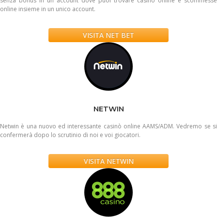
senza bonus in un account dove puoi trovare casinò online e scommesse
online insieme in un unico account.
VISITA NET BET
NETWIN
Netwin è una nuovo ed interessante casinò online AAMS/ADM. Vedremo se si
confermerà dopo lo scrutinio di noi e voi giocatori.
VISITA NETWIN