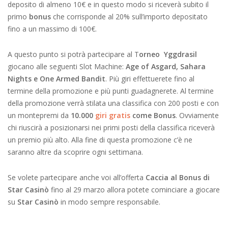
deposito di almeno 10€ e in questo modo si riceverà subito il
primo
bonus
che corrisponde al 20% sull’importo depositato
fino a un massimo di 100€.
A questo punto si potrà partecipare al T
orneo Yggdrasil
giocano alle seguenti Slot Machine:
Age of Asgard, Sahara
Nights e One Armed Bandit
. Più giri effettuerete fino al
termine della promozione e più punti guadagnerete. Al termine
della promozione verrà stilata una classifica con 200 posti e con
un montepremi da
10.000
giri gratis
come Bonus
. Ovviamente
chi riuscirà a posizionarsi nei primi posti della classifica riceverà
un premio più alto. Alla fine di questa promozione c’è ne
saranno altre da scoprire ogni settimana.
Se volete partecipare anche voi all’offerta
Caccia al Bonus di
Star Casinò
fino al 29 marzo allora potete cominciare a giocare
su
Star Casinò
in modo sempre responsabile.