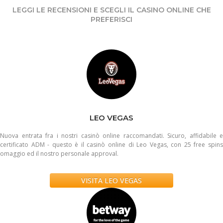
LEGGI LE RECENSIONI E SCEGLI IL CASINO ONLINE CHE
PREFERISCI
LEO VEGAS
Nuova entrata fra i nostri casinò online raccomandati. Sicuro, affidabile e
certificato ADM - questo è il casinò online di Leo Vegas, con 25 free spins
omaggio ed il nostro personale approval.
VISITA LEO VEGAS