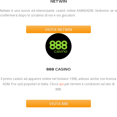
NETWIN
Netwin è una nuovo ed interessante casinò online AAMS/ADM. Vedremo se si
confermerà dopo lo scrutinio di noi e voi giocatori.
VISITA NETWIN
888 CASINO
Il primo casinò ad apparire online nel lontano 1996, adesso anche con licenza
ADM. Fra i più popolari in Italia. Clicca
qui
per termini e condizioni sul sito di
888.
VISITA 888
.