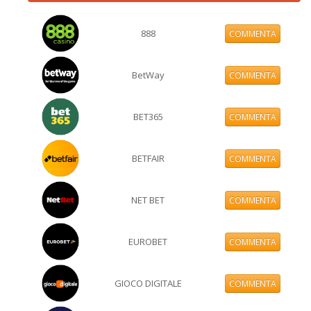
888
COMMENTA
BetWay
COMMENTA
BET365
COMMENTA
BETFAIR
COMMENTA
NET BET
COMMENTA
EUROBET
COMMENTA
GIOCO DIGITALE
COMMENTA