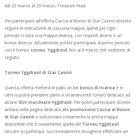
dal 23 marzo al 29 marzo, Treasure Hunt;
Per partecipare all’offerta Caccia al Bonus di Star Casinò dovrete
seguire le indicazione di ciascuna mappa, quindi per ogni
periodo ci sarà una mappa diversa, con requisiti diversi e un
bonus diverso. Attualmente potete partecipare al primo periodo
con il torneo
torneo Yggdrasil
fino al 8 marzo che vedremo di
seguito.
Torneo Yggdrasil di Star Casinò
Questa offerta metterà in palio un bel
bonus di ricarica
e in
oltre si potrà prendere parte a un’avvincente torneo dedicato ad
alcune
Slot marchiate
Yggdrasil.
Per poter partecipare dovete
andare nella pagina dedicata alla
promozione Caccia al Bonus
di Star Casinò
e selezionare ovviamente la prima mappa
disponibile che è ovviamente quella del
Torneo Yggdrasil
cliccare su partecipa. Successivamente bisognerà effettuare un