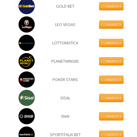
GOLD BET
COMMENTA
LEO VEGAS
COMMENTA
LOTTOMATICA
COMMENTA
PLANETWIN365
COMMENTA
POKER STARS
COMMENTA
SISAL
COMMENTA
SNAI
COMMENTA
SPORTITALIA BET
COMMENTA