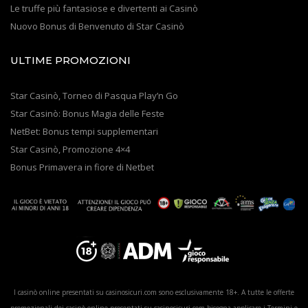
Le truffe più fantasiose e divertenti ai Casinò
Nuovo Bonus di Benvenuto di Star Casinò
ULTIME PROMOZIONI
Star Casinò, Torneo di Pasqua Play’n Go
Star Casinò: Bonus Magia delle Feste
NetBet: Bonus tempi supplementari
Star Casinò, Promozione 4×4
Bonus Primavera in fiore di Netbet
I casinò online presentati su casinosicuri.com sono esclusivamente 18+. A tutte le offerte
promozionali dei casinò online presentati su casinosicuri.com bisogna applicare i Termini e