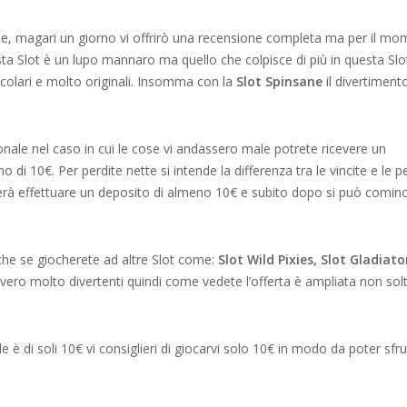
ale, magari un giorno vi offrirò una recensione completa ma per il m
esta Slot è un lupo mannaro ma quello che colpisce di più in questa Slot
acolari e molto originali. Insomma con la
Slot Spinsane
il divertiment
nale nel caso in cui le cose vi andassero male potrete ricevere un
di 10€. Per perdite nette si intende la differenza tra le vincite e le pe
erà effettuare un deposito di almeno 10€ e subito dopo si può cominc
nche se giocherete ad altre Slot come:
Slot Wild Pixies, Slot Gladiat
vero molto divertenti quindi come vedete l’offerta è ampliata non sol
è di soli 10€ vi consiglieri di giocarvi solo 10€ in modo da poter sfru