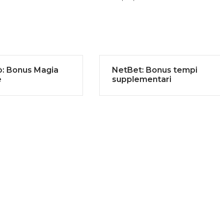
ò: Bonus Magia
NetBet: Bonus tempi
e
supplementari