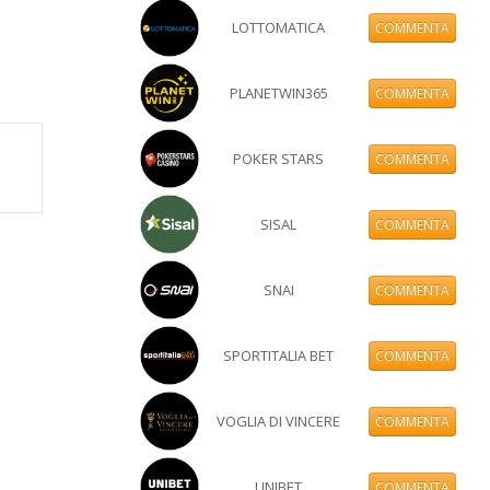
LOTTOMATICA
COMMENTA
PLANETWIN365
COMMENTA
POKER STARS
COMMENTA
SISAL
COMMENTA
SNAI
COMMENTA
SPORTITALIA BET
COMMENTA
VOGLIA DI VINCERE
COMMENTA
UNIBET
COMMENTA