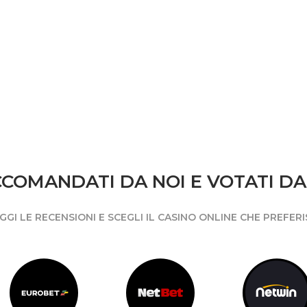
COMANDATI DA NOI E VOTATI DA
GGI LE RECENSIONI E SCEGLI IL CASINO ONLINE CHE PREFERI