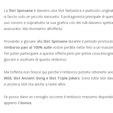
La
Slot Spinsane
è davvero una Slot fantastica e piuttosto origin
vi faccio solo un piccolo riassunto. Il protagonista principale di qu
suo sonoro e soprattutto la sua grafica con dei rulli davvero spett
assicurato. Ma ritorniamo all’offerta.
Provando a giocare alla
Slot Spinsane
durante il periodo promozio
rimborso pari al 100% sulle
vostre perdite nette fino a un massimo 
Per poter partecipare a questa offerta però per prima cosa bisogn
giocare e usufruire di questo rimborso.
Ma l’offerta non finisce qui perché il rimborso potrete ottenerlo a
Wild, Slot Ancient Gong e Slot Triple Jokers.
Sono tutte Slot dav
a un’unica Slot ma anche a tante altre.
Se posso darvi un consiglio siccome il rimborso massimo disponibile 
appieno il
bonus
.