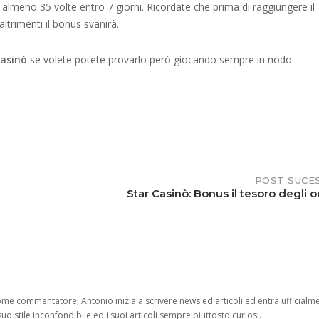
almeno 35 volte entro 7 giorni. Ricordate che prima di raggiungere il
trimenti il bonus svanirà.
Casinò
se volete potete provarlo però giocando sempre in nodo
POST SUCE
Star Casinò: Bonus il tesoro degli 
ome commentatore, Antonio inizia a scrivere news ed articoli ed entra ufficialm
uo stile inconfondibile ed i suoi articoli sempre piuttosto curiosi.