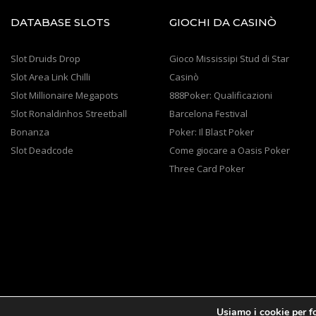
DATABASE SLOTS
GIOCHI DA CASINÒ
Slot Druids Drop
Gioco Mississipi Stud di Star
Slot Area Link Chilli
Casinò
Slot Millionaire Megapots
888Poker: Qualificazioni
Slot Ronaldinhos Streetball
Barcelona Festival
Bonanza
Poker: Il Blast Poker
Slot Deadcode
Come giocare a Oasis Poker
Three Card Poker
Usiamo i cookie per fo