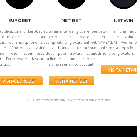
EUROBET
NET BET
NETWIN
applicazione di Eurobet è
Sicuramente da giocare per
Netwin è una nu
 le migliori in Italia per
coloro a cui piace la
interessante casinò
care da smartphone, sia
semplicità di giocare sul web
AAMS/ADM. Vedremo
one o Android, sia casinò
senza bonus in un account
confermerà dopo lo sc
line che scommesse.
dove puoi trovare casinò
di noi e voi giocatori.
to. Da provare e lasciare
online e scommesse online
allata.
insieme in un unico account.
VISITA NETWI
VISITA EUROBET
VISITA NET BET
.
18+ | Gioca responsabilmente | Si applicano termini e condizioni