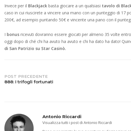
Invece per il
Blackjack
basta giocare a un qualsiasi
tavolo di Blac
caso in cui riuscirete a vincere una mano con un punteggio di 17 p
200€, ad esempio puntando 50€ e vincente una pano con il puntegg
I
bonus
ricevuti dovranno essere giocati per almeno 35 volte entro
oggi dopo di ché chi ha avuto ha avuto e chi ha dato ha dato! Quind
di San Patrizio su Star Casinò.
Post
POST PRECEDENTE
888: I trifogli fortunati
navigation
Antonio Riccardi
Visualizza tutti i post di Antonio Riccardi