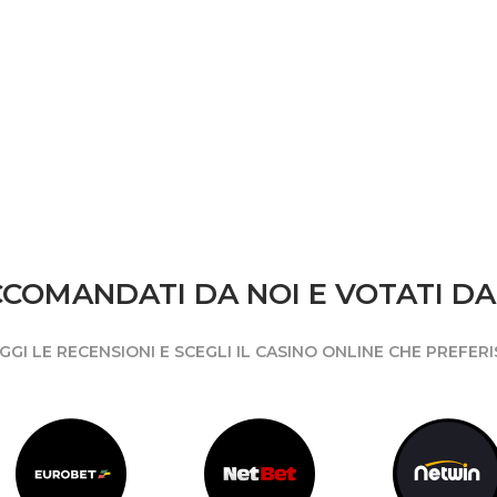
COMANDATI DA NOI E VOTATI DA
GGI LE RECENSIONI E SCEGLI IL CASINO ONLINE CHE PREFERI