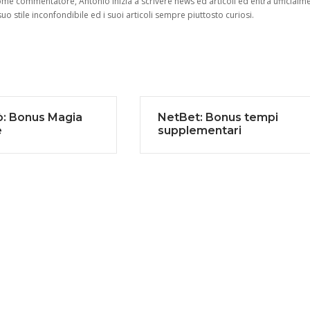
ome commentatore, Antonio inizia a scrivere news ed articoli ed entra ufficialm
uo stile inconfondibile ed i suoi articoli sempre piuttosto curiosi.
ò: Bonus Magia
NetBet: Bonus tempi
e
supplementari