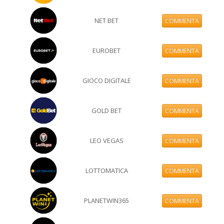
NET BET
COMMENTA
EUROBET
COMMENTA
GIOCO DIGITALE
COMMENTA
GOLD BET
COMMENTA
LEO VEGAS
COMMENTA
LOTTOMATICA
COMMENTA
PLANETWIN365
COMMENTA