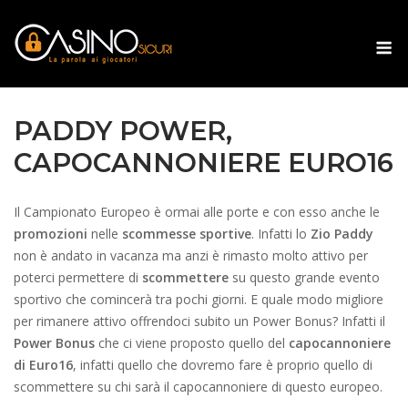
Skip
to
M
content
PADDY POWER,
CAPOCANNONIERE EURO16
Il Campionato Europeo è ormai alle porte e con esso anche le
promozioni
nelle
scommesse sportive
. Infatti lo
Zio Paddy
non è andato in vacanza ma anzi è rimasto molto attivo per
poterci permettere di
scommettere
su questo grande evento
sportivo che comincerà tra pochi giorni. E quale modo migliore
per rimanere attivo offrendoci subito un Power Bonus? Infatti il
Power Bonus
che ci viene proposto quello del
capocannoniere
di Euro16
, infatti quello che dovremo fare è proprio quello di
scommettere su chi sarà il capocannoniere di questo europeo.