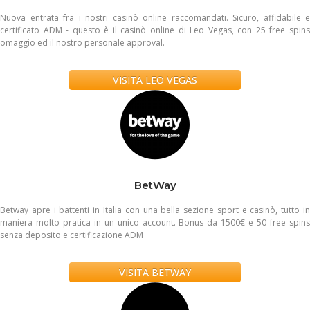
Nuova entrata fra i nostri casinò online raccomandati. Sicuro, affidabile e
certificato ADM - questo è il casinò online di Leo Vegas, con 25 free spins
omaggio ed il nostro personale approval.
VISITA LEO VEGAS
BetWay
Betway apre i battenti in Italia con una bella sezione sport e casinò, tutto in
maniera molto pratica in un unico account. Bonus da 1500€ e 50 free spins
senza deposito e certificazione ADM
VISITA BETWAY