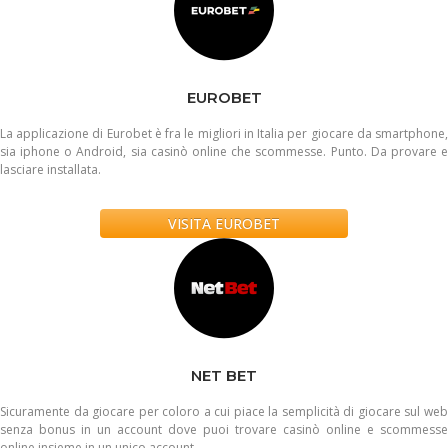
EUROBET
La applicazione di Eurobet è fra le migliori in Italia per giocare da smartphone,
sia iphone o Android, sia casinò online che scommesse. Punto. Da provare e
lasciare installata.
VISITA EUROBET
NET BET
Sicuramente da giocare per coloro a cui piace la semplicità di giocare sul web
senza bonus in un account dove puoi trovare casinò online e scommesse
online insieme in un unico account.