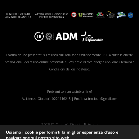
I casinò online presentati su casinosicuri.com sono esclusivamente 18+. A tutte le offerte
promozionali dei casinò online presentati su casinosicuri.com bisogna applicare i Termini e
Condizioni del casinò stesso.
Problemi con un casinò online?
Assistenza Giocatori: 0221116215 | Email:
casinosicuri@gmail.com
2026 © Casinò Sicuri
Privacy
Usiamo i cookie per fornirti la miglior esperienza d'uso e
Chi siamo
FAQs
Regolamento
Disclaimer
Sitemap
navigazione sul nostro sito web.