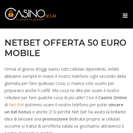
Skip
to
M
content
NETBET OFFERTA 50 EURO
MOBILE
Ormai al giorno d’oggi siamo tutti cellulari-dipendenti, infatti
abbiamo sempre in mano il nostro telefono ogni secondo della
giornata per fare qualsiasi cosa, ci manca solo usarlo per
prepararci anche il caffè. Ma cosa ne dite per usare il nostro
cellulare per fare qualche cosa di più utile? Con il
Casinò Online
di
Net Bet
potremo usare il nostro telefono per poter
vincere
un bel bonus
e anche 2! Si perché Net Bet ha avuto la brillante
idea di lanciare una
promozione
dedicata proprio ai cellulari
siccome si tratta di un’offerta valida se giochiamo attraverso il