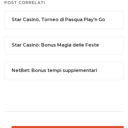
POST CORRELATI
Star Casinò, Torneo di Pasqua Play’n Go
Star Casinò: Bonus Magia delle Feste
NetBet: Bonus tempi supplementari