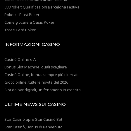
888Poker: Qualificazioni Barcelona Festival
Poker: Il Blast Poker
Come giocare a Oasis Poker
Three Card Poker
INFORMAZIONI CASINÒ
Casinò Online e AI
Bonus Slot Machine, quali scegliere
Casinò Online, bonus sempre più ricercati
Gioco online, tutte le novità del 2026
Slot da bar digitali, un fenomeno in crescita
ULTIME NEWS SUI CASINÒ
Star Casinò apre Star Casinò Bet
Star Casinò, Bonus di Benvenuto