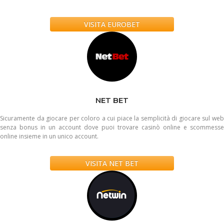
VISITA EUROBET
NET BET
Sicuramente da giocare per coloro a cui piace la semplicità di giocare sul web
senza bonus in un account dove puoi trovare casinò online e scommesse
online insieme in un unico account.
VISITA NET BET