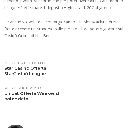
almeno 1 volta. Vi ricordo che per poter avere diritto al rimborso
bisognerà effettuare 1 deposito + giocata di 20€ al giorno.
Se anche voi volete divertirvi giocando alle Slot Machine di Net
Bet e ricevere un rimborso sulle perdite allora potete giocare sul
Casinò Online di Net Bet.
Post
POST PRECEDENTE
Star Casinò Offerta
StarCasinò League
navigation
POST SUCESSIVO
Unibet Offerta Weekend
potenziato