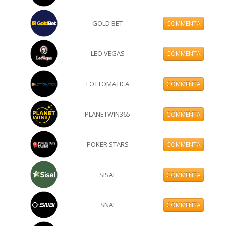
GOLD BET
COMMENTA
LEO VEGAS
COMMENTA
LOTTOMATICA
COMMENTA
PLANETWIN365
COMMENTA
POKER STARS
COMMENTA
SISAL
COMMENTA
SNAI
COMMENTA