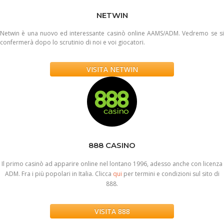
NETWIN
Netwin è una nuovo ed interessante casinò online AAMS/ADM. Vedremo se si
confermerà dopo lo scrutinio di noi e voi giocatori.
VISITA NETWIN
888 CASINO
Il primo casinò ad apparire online nel lontano 1996, adesso anche con licenza
ADM. Fra i più popolari in Italia. Clicca
qui
per termini e condizioni sul sito di
888.
VISITA 888
.