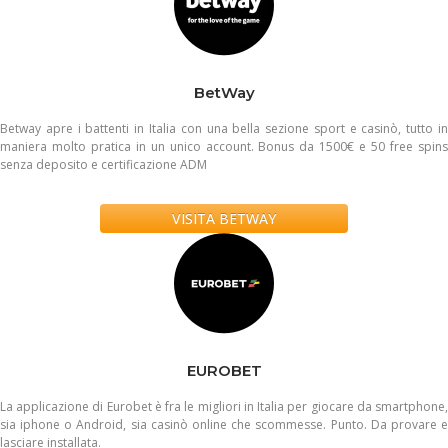
BetWay
Betway apre i battenti in Italia con una bella sezione sport e casinò, tutto in
maniera molto pratica in un unico account. Bonus da 1500€ e 50 free spins
senza deposito e certificazione ADM
VISITA BETWAY
EUROBET
La applicazione di Eurobet è fra le migliori in Italia per giocare da smartphone,
sia iphone o Android, sia casinò online che scommesse. Punto. Da provare e
lasciare installata.