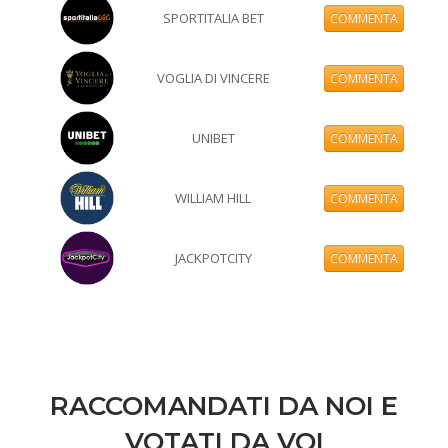
SPORTITALIA BET
COMMENTA
VOGLIA DI VINCERE
COMMENTA
UNIBET
COMMENTA
WILLIAM HILL
COMMENTA
JACKPOTCITY
COMMENTA
RACCOMANDATI DA NOI E
VOTATI DA VOI