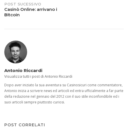
POST SUCESSIVO
Casinò Online: arrivano i
Bitcoin
Antonio Riccardi
Visualizza tutti i post di Antonio Riccardi
Dopo aver iniziato la sua avventura su Casinosicuri come commentatore,
Antonio inizia a scrivere news ed articoli ed entra ufficialmente a far parte
della redazione nel gennaio del 2012 con il suo stile inconfondibile ed i
suoi articoli sempre piuttosto curiosi.
POST CORRELATI