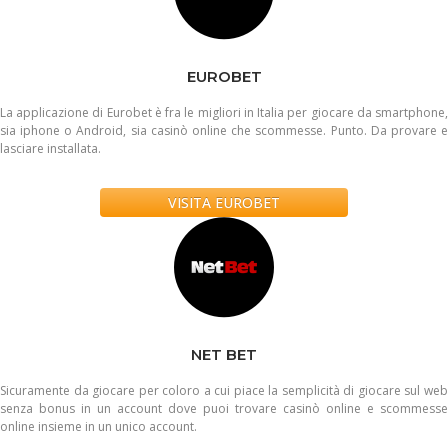
EUROBET
La applicazione di Eurobet è fra le migliori in Italia per giocare da smartphone,
sia iphone o Android, sia casinò online che scommesse. Punto. Da provare e
lasciare installata.
VISITA EUROBET
NET BET
Sicuramente da giocare per coloro a cui piace la semplicità di giocare sul web
senza bonus in un account dove puoi trovare casinò online e scommesse
online insieme in un unico account.