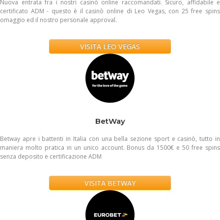
Nuova entrata fra i nostri casinò online raccomandati. Sicuro, affidabile e
certificato ADM - questo è il casinò online di Leo Vegas, con 25 free spins
omaggio ed il nostro personale approval.
VISITA LEO VEGAS
BetWay
Betway apre i battenti in Italia con una bella sezione sport e casinò, tutto in
maniera molto pratica in un unico account. Bonus da 1500€ e 50 free spins
senza deposito e certificazione ADM
VISITA BETWAY