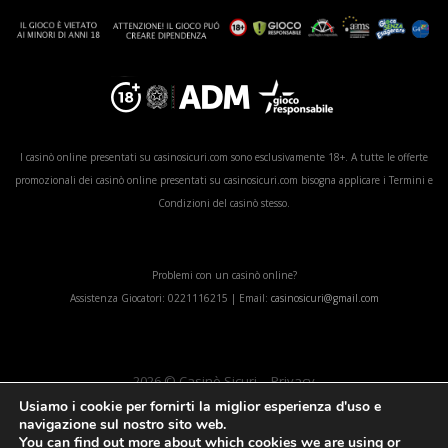
I casinò online presentati su casinosicuri.com sono esclusivamente 18+. A tutte le offerte
promozionali dei casinò online presentati su casinosicuri.com bisogna applicare i Termini e
Condizioni del casinò stesso.
Problemi con un casinò online?
Assistenza Giocatori: 0221116215 | Email:
casinosicuri@gmail.com
2026 © Casinò Sicuri
Privacy
Usiamo i cookie per fornirti la miglior esperienza d'uso e
Chi siamo
FAQs
Regolamento
Disclaimer
Sitemap
navigazione sul nostro sito web.
You can find out more about which cookies we are using or
Partners
La parola ai giocatori