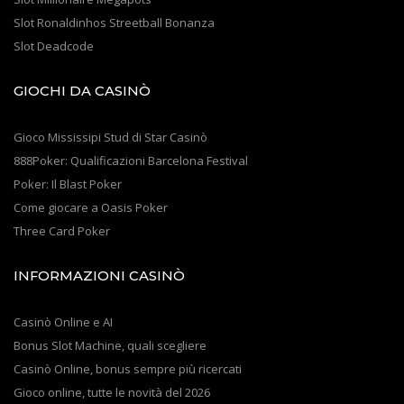
Slot Ronaldinhos Streetball Bonanza
Slot Deadcode
GIOCHI DA CASINÒ
Gioco Mississipi Stud di Star Casinò
888Poker: Qualificazioni Barcelona Festival
Poker: Il Blast Poker
Come giocare a Oasis Poker
Three Card Poker
INFORMAZIONI CASINÒ
Casinò Online e AI
Bonus Slot Machine, quali scegliere
Casinò Online, bonus sempre più ricercati
Gioco online, tutte le novità del 2026