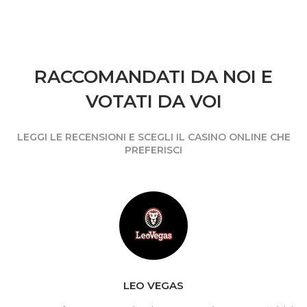
RACCOMANDATI DA NOI E
VOTATI DA VOI
LEGGI LE RECENSIONI E SCEGLI IL CASINO ONLINE CHE
PREFERISCI
LEO VEGAS