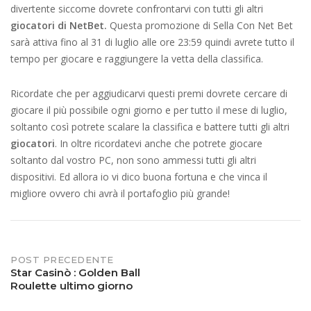
divertente siccome dovrete confrontarvi con tutti gli altri
giocatori di NetBet.
Questa promozione di Sella Con Net Bet
sarà attiva fino al 31 di luglio alle ore 23:59 quindi avrete tutto il
tempo per giocare e raggiungere la vetta della classifica.
Ricordate che per aggiudicarvi questi premi dovrete cercare di
giocare il più possibile ogni giorno e per tutto il mese di luglio,
soltanto così potrete scalare la classifica e battere tutti gli altri
giocatori
. In oltre ricordatevi anche che potrete giocare
soltanto dal vostro PC, non sono ammessi tutti gli altri
dispositivi. Ed allora io vi dico buona fortuna e che vinca il
migliore ovvero chi avrà il portafoglio più grande!
Post
POST PRECEDENTE
Star Casinò : Golden Ball
Roulette ultimo giorno
navigation