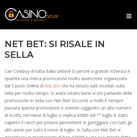
Skip
to
M
content
NET BET: SI RISALE IN
SELLA
Cari Cowboy di tutta Italia unitevi! Si perché a grande richiesta è
ripartita una mitica promozione molto avvincente organizzata
dal Casinò Online di
Net Bet
che ha tenuto tutti incollati sulla
sella per molto tempo. Si avete intuito bene vi sto parlando della
promozione In Sella con Net Bet! Siccome a molti è sempre
piaciuta questa promozione e avendo raggiunto un alto numero
di iscritti, nel mese di luglio si replica infatti dal 1° luglio è stato
riaperto il ranch per potervi permettere di gareggiare con tutti gli
altri utenti per tutto il mese di luglio. In Sella con Net Bet vi