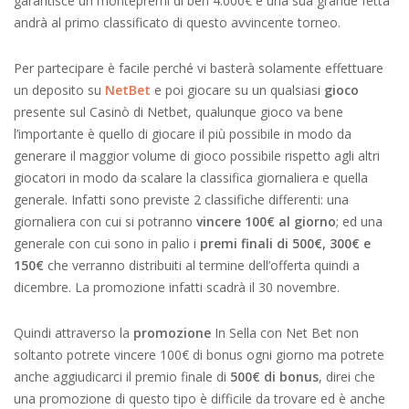
garantisce un montepremi di ben 4.000€ e una sua grande fetta
andrà al primo classificato di questo avvincente torneo.
Per partecipare è facile perché vi basterà solamente effettuare
un deposito su
NetBet
e poi giocare su un qualsiasi
gioco
presente sul Casinò di Netbet, qualunque gioco va bene
l’importante è quello di giocare il più possibile in modo da
generare il maggior volume di gioco possibile rispetto agli altri
giocatori in modo da scalare la classifica giornaliera e quella
generale. Infatti sono previste 2 classifiche differenti: una
giornaliera con cui si potranno
vincere 100€ al giorno
; ed una
generale con cui sono in palio i
premi finali di 500€, 300€ e
150€
che verranno distribuiti al termine dell’offerta quindi a
dicembre. La promozione infatti scadrà il 30 novembre.
Quindi attraverso la
promozione
In Sella con Net Bet non
soltanto potrete vincere 100€ di bonus ogni giorno ma potrete
anche aggiudicarci il premio finale di
500€ di bonus
, direi che
una promozione di questo tipo è difficile da trovare ed è anche