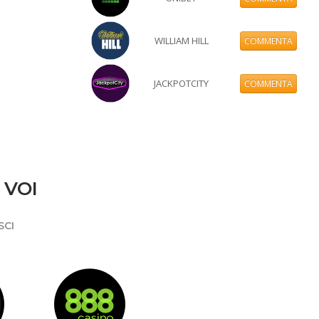
WILLIAM HILL
COMMENTA
JACKPOTCITY
COMMENTA
 VOI
SCI