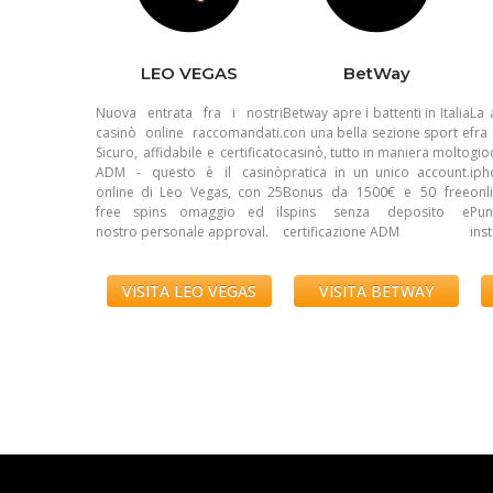
LEO VEGAS
BetWay
Nuova entrata fra i nostri
Betway apre i battenti in Italia
La 
casinò online raccomandati.
con una bella sezione sport e
fra
Sicuro, affidabile e certificato
casinò, tutto in maniera molto
gio
ADM - questo è il casinò
pratica in un unico account.
iph
online di Leo Vegas, con 25
Bonus da 1500€ e 50 free
on
free spins omaggio ed il
spins senza deposito e
Pun
nostro personale approval.
certificazione ADM
inst
VISITA LEO VEGAS
VISITA BETWAY