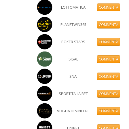
LOTTOMATICA
COMMENTA
PLANETWIN365
COMMENTA
POKER STARS
COMMENTA
SISAL
COMMENTA
SNAI
COMMENTA
SPORTITALIA BET
COMMENTA
VOGLIA DI VINCERE
COMMENTA
UNIBET
COMMENTA