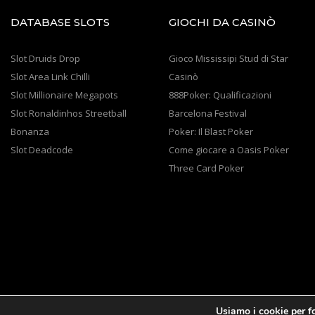
DATABASE SLOTS
GIOCHI DA CASINÒ
Slot Druids Drop
Gioco Mississipi Stud di Star
Slot Area Link Chilli
Casinò
Slot Millionaire Megapots
888Poker: Qualificazioni
Slot Ronaldinhos Streetball
Barcelona Festival
Bonanza
Poker: Il Blast Poker
Slot Deadcode
Come giocare a Oasis Poker
Three Card Poker
Usiamo i cookie per fo