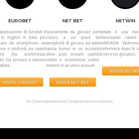
EUROBET
NET BET
NETWIN
applicazione di Eurobet è
Sicuramente da giocare per
Netwin è una nu
 le migliori in Italia per
coloro a cui piace la
interessante casinò
care da smartphone, sia
semplicità di giocare sul web
AAMS/ADM. Vedremo
one o Android, sia casinò
senza bonus in un account
confermerà dopo lo sc
line che scommesse.
dove puoi trovare casinò
di noi e voi giocatori.
to. Da provare e lasciare
online e scommesse online
allata.
insieme in un unico account.
VISITA NETWI
VISITA EUROBET
VISITA NET BET
.
18+ | Gioca responsabilmente | Si applicano termini e condizioni