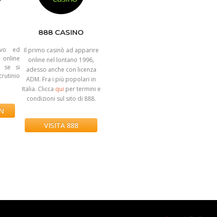
888 CASINO
ovo ed
Il primo casinò ad apparire
 online
online nel lontano 1996,
 se si
adesso anche con licenza
rutinio
ADM. Fra i più popolari in
Italia. Clicca
qui
per termini e
condizioni sul sito di 888.
N
VISITA 888