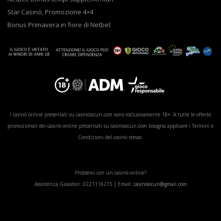
Star Casinò, Promozione 4×4
Bonus Primavera in fiore di Netbet
I casinò online presentati su casinosicuri.com sono esclusivamente 18+. A tutte le offerte
promozionali dei casinò online presentati su casinosicuri.com bisogna applicare i Termini e
Condizioni del casinò stesso.
Problemi con un casinò online?
Assistenza Giocatori: 0221116215 | Email:
casinosicuri@gmail.com