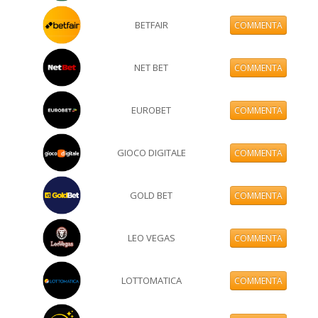
BETFAIR
COMMENTA
NET BET
COMMENTA
EUROBET
COMMENTA
GIOCO DIGITALE
COMMENTA
GOLD BET
COMMENTA
LEO VEGAS
COMMENTA
LOTTOMATICA
COMMENTA