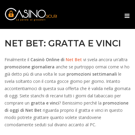
Skip
to
M
content
NET BET: GRATTA E VINCI
Finalmente il
Casinò Online di
Net Bet
vi svela ancora un’altra
promozione giornaliera
anche se purtroppo ormai come vi ho
già detto più di una volta le sue
promozioni settimanali
le
svela soltanto con il conta gocce giorno per giorno. Intanto
accontentiamoci di questa sua offerta che è valida nella giornata
di oggi. Siete stanchi di recarvi tutti i giorni dal tabaccaio per
comprare un
gratta e vinci
? Benissimo perché la
promozione
di oggi di Net Bet
riguarda proprio il gratta e vinci in questo
modo potrete grattare quanto volete standovene
comodamente seduti sul divano accanto al PC.