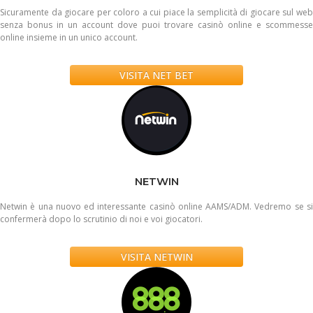
Sicuramente da giocare per coloro a cui piace la semplicità di giocare sul web
senza bonus in un account dove puoi trovare casinò online e scommesse
online insieme in un unico account.
VISITA NET BET
NETWIN
Netwin è una nuovo ed interessante casinò online AAMS/ADM. Vedremo se si
confermerà dopo lo scrutinio di noi e voi giocatori.
VISITA NETWIN