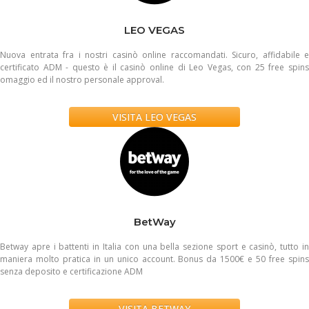
LEO VEGAS
Nuova entrata fra i nostri casinò online raccomandati. Sicuro, affidabile e
certificato ADM - questo è il casinò online di Leo Vegas, con 25 free spins
omaggio ed il nostro personale approval.
VISITA LEO VEGAS
BetWay
Betway apre i battenti in Italia con una bella sezione sport e casinò, tutto in
maniera molto pratica in un unico account. Bonus da 1500€ e 50 free spins
senza deposito e certificazione ADM
VISITA BETWAY