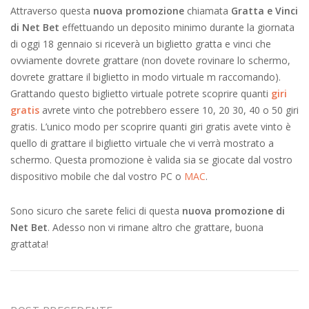
Attraverso questa
nuova promozione
chiamata
Gratta e Vinci
di Net Bet
effettuando un deposito minimo durante la giornata
di oggi 18 gennaio si riceverà un biglietto gratta e vinci che
ovviamente dovrete grattare (non dovete rovinare lo schermo,
dovrete grattare il biglietto in modo virtuale m raccomando).
Grattando questo biglietto virtuale potrete scoprire quanti
giri
gratis
avrete vinto che potrebbero essere 10, 20 30, 40 o 50 giri
gratis. L’unico modo per scoprire quanti giri gratis avete vinto è
quello di grattare il biglietto virtuale che vi verrà mostrato a
schermo. Questa promozione è valida sia se giocate dal vostro
dispositivo mobile che dal vostro PC o
MAC
.
Sono sicuro che sarete felici di questa
nuova promozione di
Net Bet
. Adesso non vi rimane altro che grattare, buona
grattata!