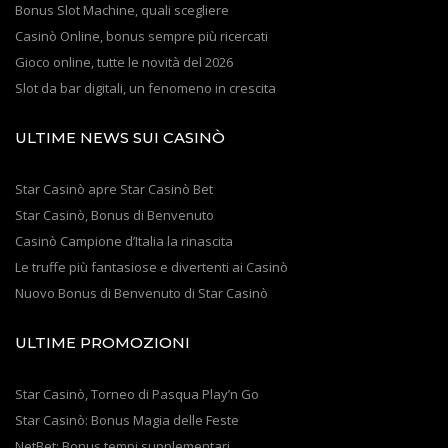
Bonus Slot Machine, quali scegliere
Casinò Online, bonus sempre più ricercati
Gioco online, tutte le novità del 2026
Slot da bar digitali, un fenomeno in crescita
ULTIME NEWS SUI CASINÒ
Star Casinò apre Star Casinò Bet
Star Casinò, Bonus di Benvenuto
Casinò Campione d’Italia la rinascita
Le truffe più fantasiose e divertenti ai Casinò
Nuovo Bonus di Benvenuto di Star Casinò
ULTIME PROMOZIONI
Star Casinò, Torneo di Pasqua Play’n Go
Star Casinò: Bonus Magia delle Feste
NetBet: Bonus tempi supplementari