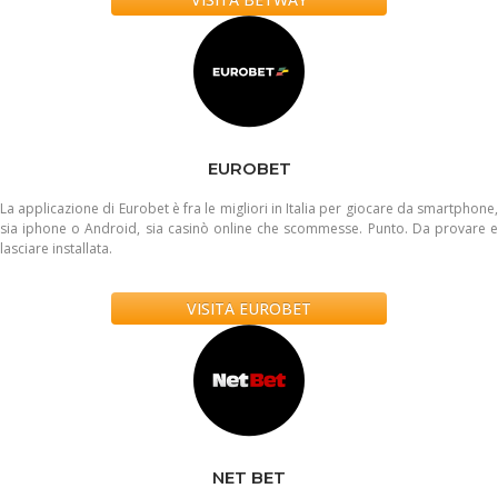
EUROBET
La applicazione di Eurobet è fra le migliori in Italia per giocare da smartphone,
sia iphone o Android, sia casinò online che scommesse. Punto. Da provare e
lasciare installata.
VISITA EUROBET
NET BET